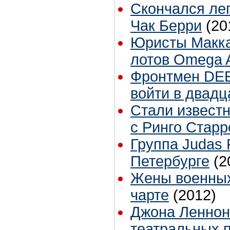
Cкончался ле
Чак Берри
(20
Юристы Макка
лотов Omega A
Фронтмен DEE
войти в двадц
Стали извест
с Ринго Стар
Группа Judas 
Петербурге
(2
Жены военных
чарте
(2012)
Джона Леннон
театральных 