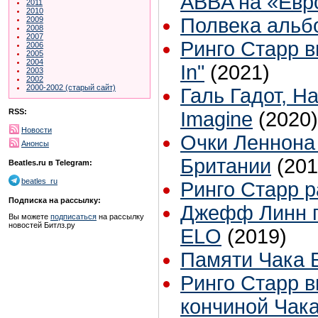
ABBA на «Евр
2011
2010
Полвека альбо
2009
2008
2007
Ринго Старр 
2006
2005
2004
In"
(2021)
2003
2002
2000-2002 (старый сайт)
Галь Гадот, Н
RSS:
Imagine
(2020)
Новости
Очки Леннона 
Анонсы
Британии
(201
Beatles.ru в Telegram:
beatles_ru
Ринго Старр 
Подписка на рассылку:
Джефф Линн п
Вы можете
подписаться
на рассылку
новостей Битлз.ру
ELO
(2019)
Памяти Чака 
Ринго Старр в
кончиной Чак