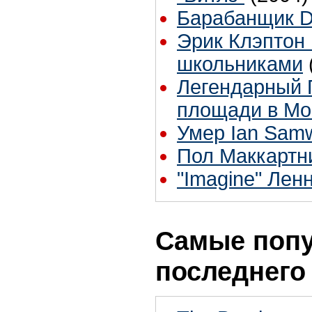
Барабанщик D
Эрик Клэптон 
школьниками
Легендарный 
площади в Мо
Умер Ian Samw
Пол Маккартн
"Imagine" Лен
Самые попу
последнего