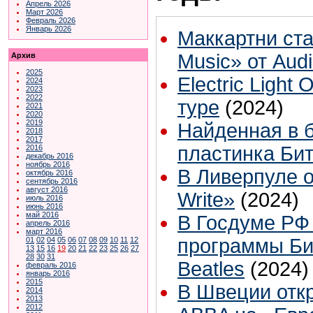
Апрель 2026
Март 2026
Февраль 2026
Январь 2026
Маккартни ст
Music» от Audi
Архив
2025
Electric Ligh
2024
2023
2022
туре
(2024)
2021
2020
2019
Найденная в 
2018
2017
пластинка Бит
2016
декабрь 2016
ноябрь 2016
В Ливерпуле о
октябрь 2016
сентябрь 2016
август 2016
Write»
(2024)
июль 2016
июнь 2016
май 2016
В Госдуме РФ
апрель 2016
март 2016
программы Би
01
02
04
05
06
07
08
09
10
11
12
13
15
16
19
20
21
22
23
25
26
27
28
30
31
Beatles
(2024)
февраль 2016
январь 2016
2015
В Швеции откр
2014
2013
2012