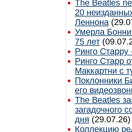
The Beatles п
20 неизданных
Леннона
(29.0
Умерла Бонни
75 лет
(09.07.
Ринго Старру -
Ринго Старр о
Маккартни с т
Поклонники Б
его видеозвон
The Beatles з
загадочного 
дня
(29.07.26)
Коллекцию ре