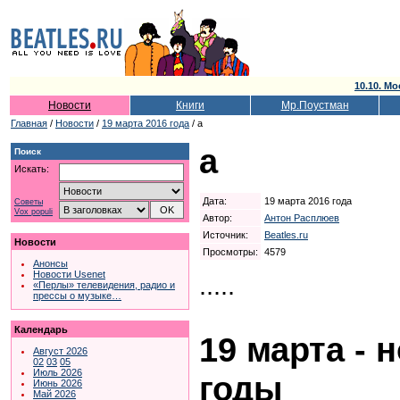
10.10. Мо
Новости
Книги
Мр.Поустман
Главная
/
Новости
/
19 марта 2016 года
/ а
а
Поиск
Искать:
Дата:
19 марта 2016 года
Советы
Vox populi
Автор:
Антон Расплюев
Источник:
Beatles.ru
Новости
Просмотры:
4579
Анонсы
Новости Usenet
.....
«Перлы» телевидения, радио и
прессы о музыке…
Календарь
19 марта - 
Август 2026
02
03
05
Июль 2026
годы
Июнь 2026
Май 2026