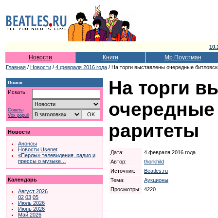
10.
Новости
Книги
Мр.Поустман
Главная
/
Новости
/
4 февраля 2016 года
/ На торги выставлены очередные битловск
На торги в
Поиск
Искать:
очередные
Советы
Vox populi
раритеты
Новости
Анонсы
Новости Usenet
Дата:
4 февраля 2016 года
«Перлы» телевидения, радио и
прессы о музыке…
Автор:
thorkhild
Источник:
Beatles.ru
Календарь
Тема:
Аукционы
Просмотры:
4220
Август 2026
02
03
05
Июль 2026
Июнь 2026
Май 2026