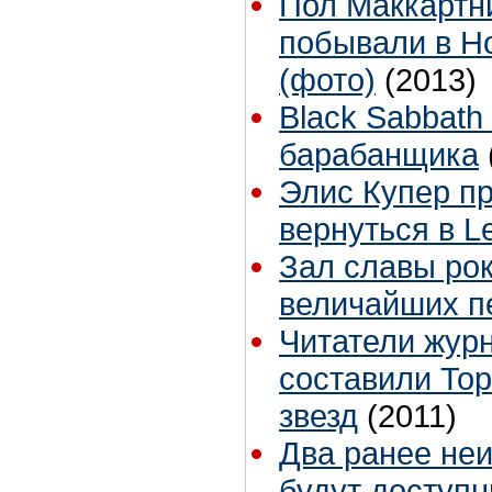
Пол Маккартн
побывали в Н
(фото)
(2013)
Black Sabbath
барабанщика
Элис Купер п
вернуться в L
Зал славы рок
величайших п
Читатели журн
составили Top
звезд
(2011)
Два ранее неи
будут доступн