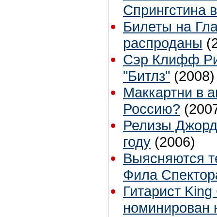
Спрингстина в
Билеты на Гл
распроданы
(
Сэр Клифф Ри
"Битлз"
(2008)
Маккартни в а
Россию?
(200
Релизы Джорд
году
(2006)
Выясняются т
Фила Спектор
Гитарист King
номинирован 