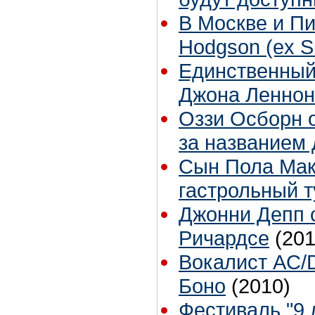
В Москве и Пи
Hodgson (ex S
Единственный
Джона Леннон
Оззи Осборн 
за названием
Сын Пола Мак
гастрольный т
Джонни Депп 
Ричардсе
(201
Вокалист AC/
Боно
(2010)
Фестиваль "9 л