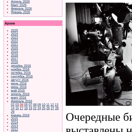
Апрель 2026
Март 2026
Февраль 2026
Январь 2026
Архив
2025
2024
2023
2022
2021
2020
2019
2018
2017
2016
декабрь 2016
ноябрь 2016
октябрь 2016
сентябрь 2016
август 2016
июль 2016
июнь 2016
май 2016
апрель 2016
март 2016
февраль 2016
02
03
04
05
07
08
09
10
11
12
13
14
15
17
18
19
22
24
25
26
27
28
29
Очередные б
январь 2016
2015
2014
выставлены н
2013
2012