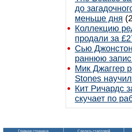
до загадочног
меньше дня
(
Коллекцию ре
продали за £2
Сью Джонстон 
раннюю запис
Мик Джаггер р
Stones научил
Кит Ричардс з
скучает по ра
Главная страница
Сделать стартовой