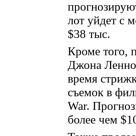
прогнозирую
лот уйдет с м
$38
тыс.
Кроме того, 
Джона Ленно
время стрижк
съемок в фи
War.
Прогноз
более чем
$1