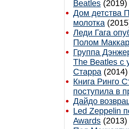
Beatles
(2019)
Дом детства П
молотка
(2015
Леди Гага опу
Полом Маккар
Группа Дэнже
The Beatles с
Старра
(2014)
Книга Ринго С
поступила в 
Дайдо возвра
Led Zeppelin 
Awards
(2013)