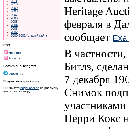
2011
2010
Heritage Auct
2009
2008
2007
2006
февраля в Да
2005
2004
2003
2002
сообщает
Exa
2000-2002 (старый сайт)
RSS:
В частности,
Новости
Анонсы
Битлз, сдел
Beatles.ru в Telegram:
beatles_ru
7 декабря 19
Подписка на рассылку:
Снимок подп
Вы можете
подписаться
на рассылку
новостей Битлз.ру
участниками 
Перри Кокс н