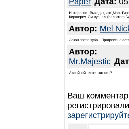
Paper
Дата:
05.
Интересно...Выходит, что ,Марк Ги
Киршерсм. См.журнал Уральского Б
Автор:
Mel Nic
Локон после зуба... Прогресс не оcт
Автор:
Mr.Majestic
Дат
А крайней плоти там нет?
Ваш комментар
регистрировали
зарегистрируйт