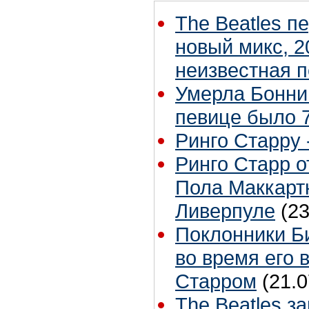
The Beatles п
новый микс, 2
неизвестная 
Умерла Бонни
певице было 7
Ринго Старру -
Ринго Старр о
Пола Маккартн
Ливерпуле
(23
Поклонники Б
во время его 
Старром
(21.0
The Beatles з