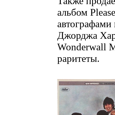
Также продае
альбом
Pleas
автографами 
Джорджа Хар
Wonderwall 
раритеты.