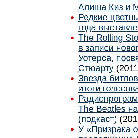
Алиша Киз и 
Редкие цветн
года выставле
The Rolling S
в записи ново
Уотерса, пос
Стюарту
(2011
Звезда битлов
итоги голосов
Радиопрограмм
The Beatles н
(подкаст)
(201
У «Призрака 