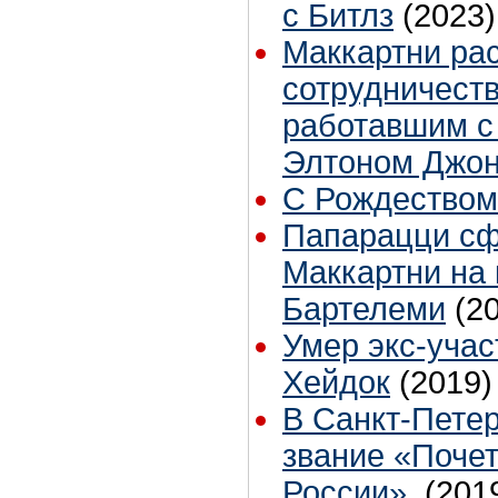
с Битлз
(2023)
Маккартни рас
сотрудничест
работавшим с
Элтоном Джо
С Рождеством
Папарацци с
Маккартни на 
Бартелеми
(2
Умер экс-учас
Хейдок
(2019)
В Санкт-Пете
звание «Поче
России»
(201