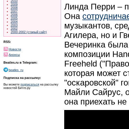
2010
Линда Перри – п
2009
2008
2007
Она
сотруднича
2006
2005
2004
музыкантов, сре
2003
2002
2000-2002 (старый сайт)
Агилера, но и Г
Вечеринка была
RSS:
Новости
композиции Hand
Анонсы
Freeheld
("Право
Beatles.ru в Telegram:
beatles_ru
которая может с
Подписка на рассылку:
"оскаровской" г
Вы можете
подписаться
на рассылку
новостей Битлз.ру
Майли Сайрус, 
она приехать не