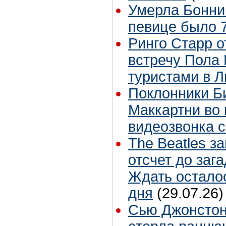
Умерла Бонни
певице было 7
Ринго Старр о
встречу Пола 
туристами в 
Поклонники Б
Маккартни во 
видеозвонка 
The Beatles з
отсчет до заг
Ждать остало
дня
(29.07.26)
Сью Джонстон