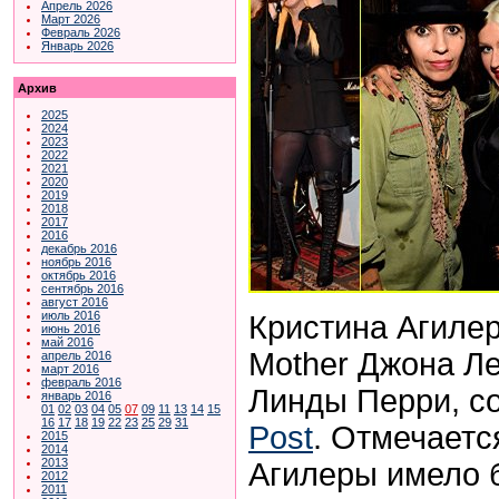
Апрель 2026
Март 2026
Февраль 2026
Январь 2026
Архив
2025
2024
2023
2022
2021
2020
2019
2018
2017
2016
декабрь 2016
ноябрь 2016
октябрь 2016
сентябрь 2016
август 2016
июль 2016
Кристина Агиле
июнь 2016
май 2016
Mother
Джона Ле
апрель 2016
март 2016
февраль 2016
Линды Перри, 
январь 2016
01
02
03
04
05
07
09
11
13
14
15
16
17
18
19
22
23
25
29
31
Post
.
Отмечается
2015
2014
2013
Агилеры имело 
2012
2011