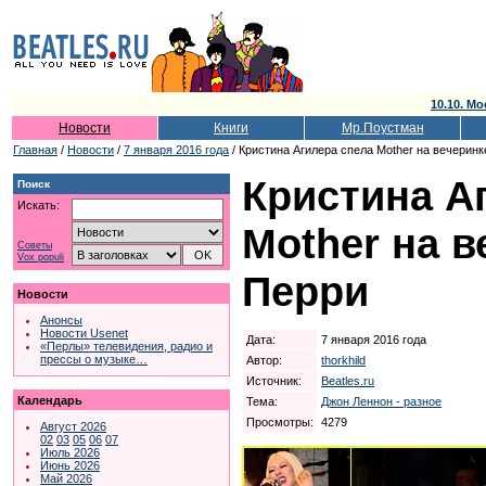
10.10. Мо
Новости
Книги
Мр.Поустман
Главная
/
Новости
/
7 января 2016 года
/ Кристина Агилера спела Mother на вечерин
Кристина А
Поиск
Искать:
Mother на 
Советы
Vox populi
Перри
Новости
Анонсы
Новости Usenet
Дата:
7 января 2016 года
«Перлы» телевидения, радио и
прессы о музыке…
Автор:
thorkhild
Источник:
Beatles.ru
Календарь
Тема:
Джон Леннон - разное
Просмотры:
4279
Август 2026
02
03
05
06
07
Июль 2026
Июнь 2026
Май 2026