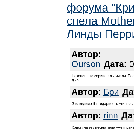
форума "Кри
спела Mothe
Линды Перр
Автор:
Ourson
Дата:
0
Наконец - то соригинальничали. По
дыр.
Автор:
Бри
Да
Это видимо благодарность Агилеры,
Автор:
rinn
Да
Кристина эту песню пела уже и рань