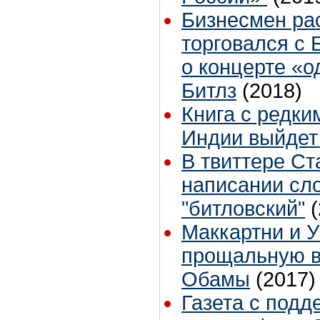
Бизнесмен рас
торговался с
о концерте «о
Битлз
(2018)
Книга с редки
Индии выйдет
В твиттере Ст
написании сл
"битловский"
Маккартни и 
прощальную в
Обамы
(2017)
Газета с под