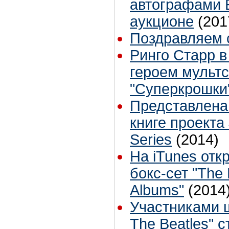
автографами 
аукционе
(201
Поздравляем 
Ринго Старр в
героем мульт
"Суперкрошки
Представлена 
книге проекта
Series
(2014)
На iTunes отк
бокс-сет "The 
Albums"
(2014
Участниками ш
The Beatles" с