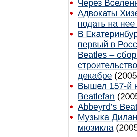
Через Вселен
Адвокаты Хиз
подать на нее
В Екатеринбур
первый в Росс
Beatles – сбор
строительство
декабре
(2005
Вышел 157-й 
Beatlefan
(200
Abbeyrd's Beat
Музыка Дилан
мюзикла
(200