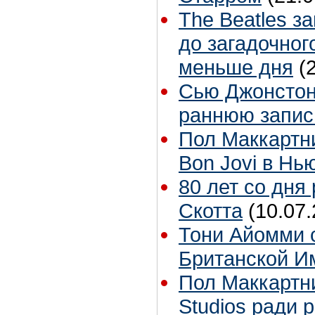
The Beatles з
до загадочног
меньше дня
(
Сью Джонстон 
раннюю запис
Пол Маккартн
Bon Jovi в Нь
80 лет со дня
Скотта
(10.07.
Тони Айомми 
Британской И
Пол Маккартн
Studios ради р