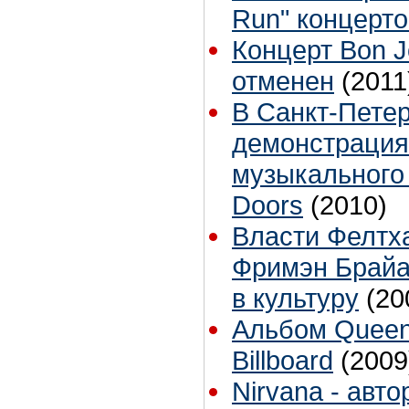
Run" концерт
Концерт Bon J
отменен
(2011
В Санкт-Петер
демонстрация
музыкального
Doors
(2010)
Власти Фелтха
Фримэн Брайа
в культуру
(20
Альбом Queen
Billboard
(2009
Nirvana - авт