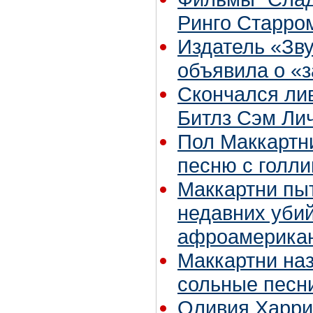
Ринго Старро
Издатель «Зв
объявила о «з
Скончался ли
Битлз Сэм Ли
Пол Маккартн
песню с голл
Маккартни пы
недавних уби
афроамерика
Маккартни на
сольные песн
Оливия Харри