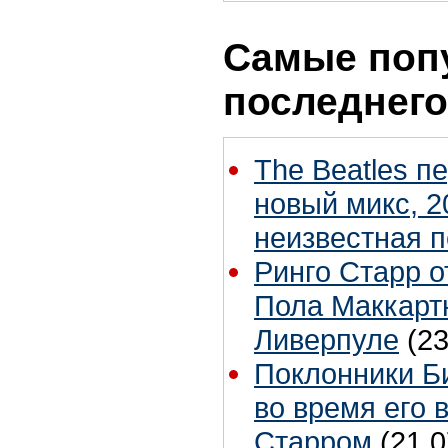
Самые поп
последнего
The Beatles п
новый микс, 2
неизвестная 
Ринго Старр о
Пола Маккартн
Ливерпуле
(23
Поклонники Б
во время его 
Старром
(21.0