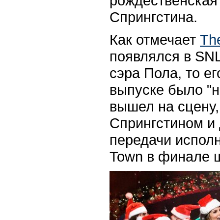
рождественская
Спрингстина.
Как отмечает
Th
появлялся в
SN
сэра Пола, то е
выпуске было "
вышел на сцену,
Спрингстином и
передачи исполни
Town в финале 