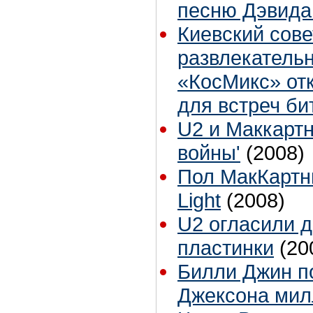
песню Дэвида
Киевский сове
развлекатель
«КосМикс» от
для встреч б
U2 и Маккартн
войны'
(2008)
Пол МакКартни
Light
(2008)
U2 огласили д
пластинки
(20
Билли Джин п
Джексона мил