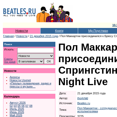
10.
Новости
Книги
Мр.Поустман
Главная
/
Новости
/
21 декабря 2015 года
/ Пол Маккартни присоединился к Брюсу Спр
Пол Макка
Поиск
Искать:
присоедин
Советы
Vox populi
Спрингстин
Новости
Анонсы
Night Live
Новости Usenet
«Перлы» телевидения, радио и
прессы о музыке…
Дата:
21 декабря 2015 года
Календарь
Автор:
thorkhild
Август 2026
Источник:
Beatles.ru
02
03
05
06
07
08
Пол Маккартни - сотрудничес
Июль 2026
Тема:
исполнителями
Июнь 2026
Май 2026
Просмотры:
3725