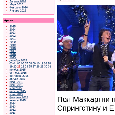
Апрель 2026
Март 2026
Февраль 2026
Январь 2026
Архив
2025
2024
2023
2022
2021
2020
2019
2018
2017
2016
2015
декабрь 2015
03
04
05
06
07
08
09
10
11
16
18
19
20
21
22
23
25
27
28
29
30
31
ноябрь 2015
октябрь 2015
сентябрь 2015
август 2015
июль 2015
июнь 2015
май 2015
апрель 2015
март 2015
Пол Маккартни 
февраль 2015
январь 2015
2014
Спрингстину и E 
2013
2012
2011