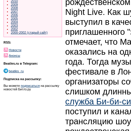
рождественском
2010
2009
2008
Night Live. Как 
2007
2006
2005
выступил в каче
2004
2003
приглашенного "
2002
2000-2002 (старый сайт)
отмечает, что М
RSS:
оказались на од
Новости
Анонсы
года. Тогда муз
Beatles.ru в Telegram:
фестивале в Лон
beatles_ru
организаторы со
Подписка на рассылку:
Вы можете
подписаться
на рассылку
слишком длинн
новостей Битлз.ру
служба Би-би-си
поступил и кан
трансляцию шоу 