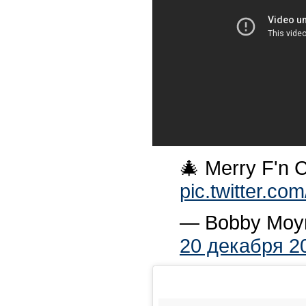
🎄 Merry F'n 
pic.twitter.c
— Bobby Moyn
20 декабря 2