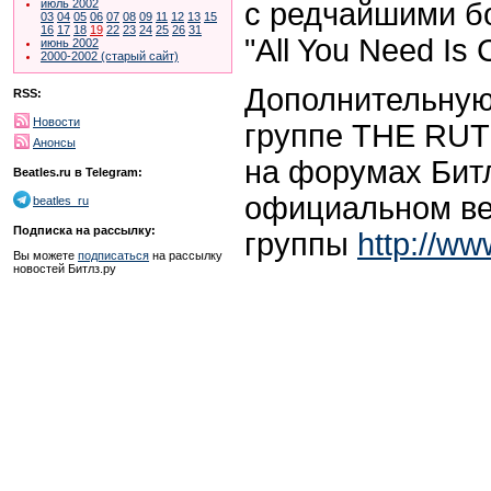
с редчайшими б
июль 2002
03
04
05
06
07
08
09
11
12
13
15
16
17
18
19
22
23
24
25
26
31
"All You Need Is 
июнь 2002
2000-2002 (старый сайт)
Дополнительну
RSS:
Новости
группе THE RUT
Анонсы
на форумах Битл
Beatles.ru в Telegram:
официальном ве
beatles_ru
Подписка на рассылку:
группы
http://ww
Вы можете
подписаться
на рассылку
новостей Битлз.ру