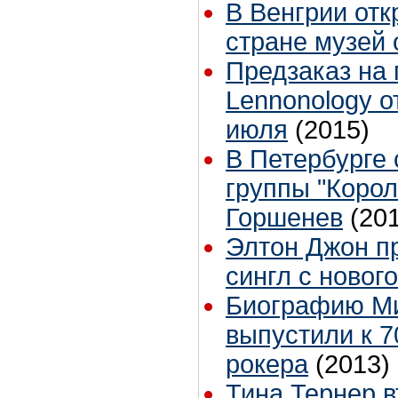
В Венгрии отк
стране музей 
Предзаказ на
Lennonology о
июля
(2015)
В Петербурге 
группы "Коро
Горшенев
(20
Элтон Джон п
сингл с новог
Биографию Ми
выпустили к 7
рокера
(2013)
Тина Тернер 