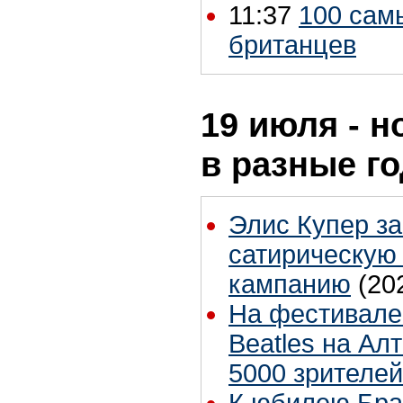
11:37
100 сам
британцев
19 июля - н
в разные г
Элис Купер з
сатирическую
кампанию
(20
На фестивале 
Beatles на Ал
5000 зрителей
К юбилею Бра