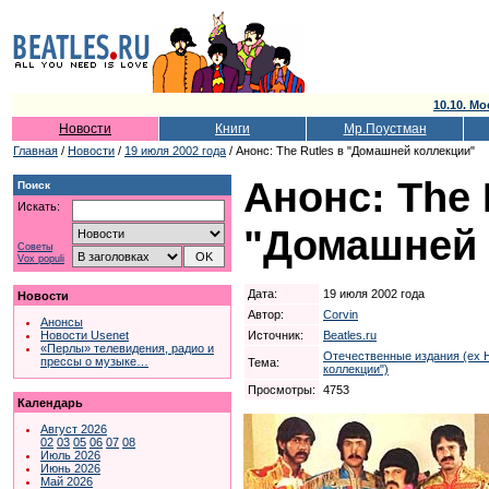
10.10. Мо
Новости
Книги
Мр.Поустман
Главная
/
Новости
/
19 июля 2002 года
/ Анонс: The Rutles в "Домашней коллекции"
Анонс: The 
Поиск
Искать:
"Домашней 
Советы
Vox populi
Дата:
19 июля 2002 года
Новости
Автор:
Corvin
Анонсы
Источник:
Beatles.ru
Новости Usenet
«Перлы» телевидения, радио и
Отечественные издания (ex 
прессы о музыке…
Тема:
коллекции")
Просмотры:
4753
Календарь
Август 2026
02
03
05
06
07
08
Июль 2026
Июнь 2026
Май 2026