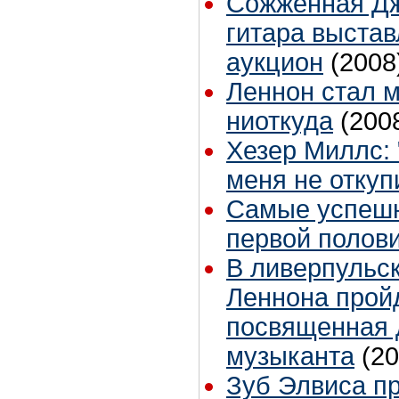
Сожженная Д
гитара выстав
аукцион
(2008
Леннон стал 
ниоткуда
(200
Хезер Миллс: 
меня не отку
Самые успешн
первой полови
В ливерпульс
Леннона пройд
посвященная 
музыканта
(20
Зуб Элвиса пр