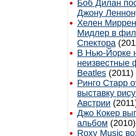
Боб Дилан по
Джону Леннон
Хелен Миррен
Мидлер в фил
Спектора
(201
В Нью-Йорке 
неизвестные 
Beatles
(2011)
Ринго Старр 
выставку рису
Австрии
(2011
Джо Кокер вы
альбом
(2010)
Roxy Music в