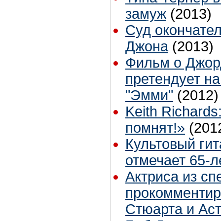
замуж
(2013)
Суд окончате
Джона
(2013)
Фильм о Джор
претендует на
"Эмми"
(2012)
Keith Richard
помнят!»
(201
Культовый ги
отмечает 65-
Актриса из сп
прокомментир
Стюарта и Ас