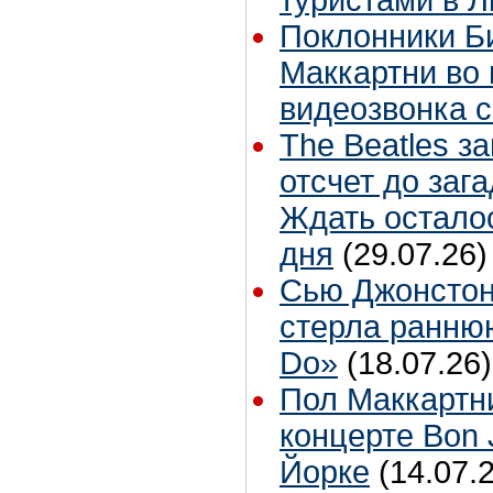
туристами в 
Поклонники Б
Маккартни во 
видеозвонка 
The Beatles з
отсчет до заг
Ждать остало
дня
(29.07.26)
Сью Джонстон
стерла ранню
Do»
(18.07.26)
Пол Маккартн
концерте Bon 
Йорке
(14.07.