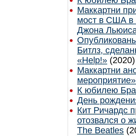
Маккартни пр
мост в США в 
Джона Льюис
Опубликованы
Битлз, сдела
«Help!»
(2020)
Маккартни ан
мероприятие»
К юбилею Бр
День рождени
Кит Ричардс 
отозвался о 
The Beatles
(2