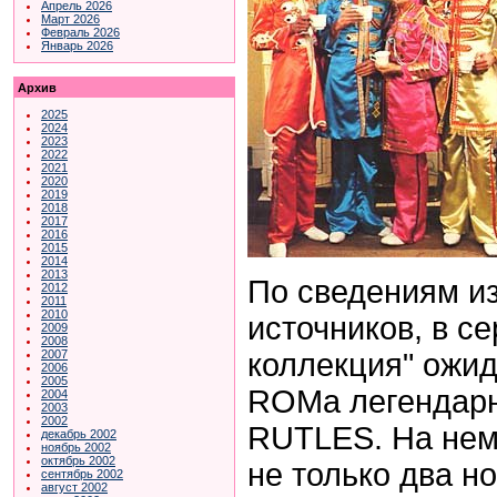
Апрель 2026
Март 2026
Февраль 2026
Январь 2026
Архив
2025
2024
2023
2022
2021
2020
2019
2018
2017
2016
2015
2014
2013
По сведениям и
2012
2011
2010
источников, в с
2009
2008
коллекция" ожи
2007
2006
2005
ROMа легендарн
2004
2003
2002
RUTLES. На нем
декабрь 2002
ноябрь 2002
октябрь 2002
не только два н
сентябрь 2002
август 2002