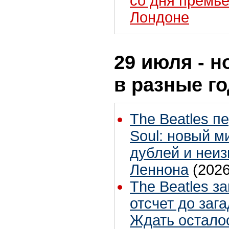
со дня премье
Лондоне
29 июля - н
в разные г
The Beatles п
Soul: новый м
дублей и неиз
Леннона
(2026
The Beatles з
отсчет до заг
Ждать остало