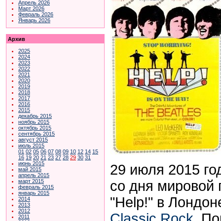
Апрель 2026
Март 2026
Февраль 2026
Январь 2026
Архив
2025
2024
2023
2022
2021
2020
2019
2018
2017
2016
2015
декабрь 2015
ноябрь 2015
октябрь 2015
сентябрь 2015
август 2015
июль 2015
01
02
05
06
07
08
09
10
12
14
15
16
19
20
21
23
27
28
29
30
31
июнь 2015
29 июля 2015 го
май 2015
апрель 2015
со дня мировой
март 2015
февраль 2015
январь 2015
"
Help!"
в Лондон
2014
2013
2012
Classic Rock
.
По
2011