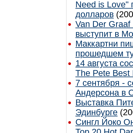
Need is Love"
долларов
(200
Van Der Graaf
выступит в Мо
Маккартни пи
прошедшем т
14 августа со
The Pete Best
7 сентября - 
Андерсона в 
Выставка Пит
Эдинбурге
(20
Сингл Йоко Оно
Top 20 Hot Da