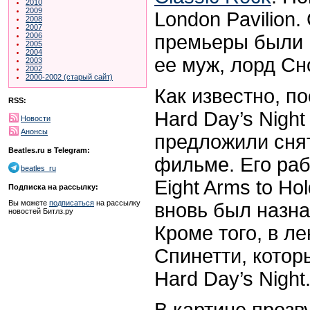
2010
2009
London Pavilion.
2008
2007
премьеры были 
2006
2005
2004
ее муж, лорд Сн
2003
2002
2000-2002 (старый сайт)
Как известно, п
RSS:
Hard Day’s Night
Новости
Анонсы
предложили сня
Beatles.ru в Telegram:
фильме. Его ра
beatles_ru
Eight Arms to Ho
Подписка на рассылку:
Вы можете
подписаться
на рассылку
вновь был назна
новостей Битлз.ру
Кроме того, в л
Спинетти, котор
Hard Day’s Night
В картине прозв