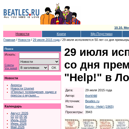
10.10. Мо
Новости
Книги
Мр.Поустман
Главная
/
Новости
/
29 июля 2015 года
/ 29 июля исполняется 50 лет со дня премьер
29 июля исп
Поиск
Искать:
со дня пре
Советы
Vox populi
"Help!" в Л
Новости
Анонсы
Новости Usenet
Дата:
29 июля 2015 года
«Перлы» телевидения, радио и
прессы о музыке…
Автор:
thorkhild
Источник:
Beatles.ru
Календарь
Тема:
Битлз - Help! (1965)
Просмотры:
3943
Август 2026
02
03
05
06
Июль 2026
Июнь 2026
Май 2026