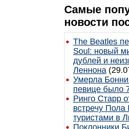
Самые поп
новости по
The Beatles п
Soul: новый м
дублей и неиз
Леннона
(29.0
Умерла Бонни
певице было 7
Ринго Старр о
встречу Пола 
туристами в 
Поклонники Б