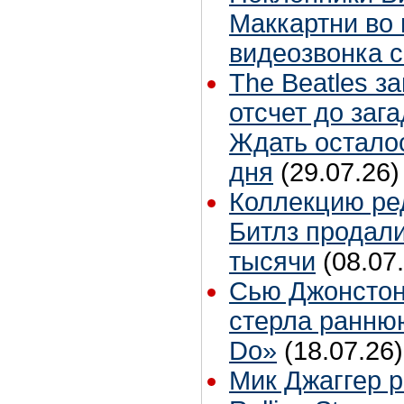
Маккартни во 
видеозвонка 
The Beatles з
отсчет до заг
Ждать остало
дня
(29.07.26)
Коллекцию ре
Битлз продали
тысячи
(08.07
Сью Джонстон
стерла ранню
Do»
(18.07.26)
Мик Джаггер р