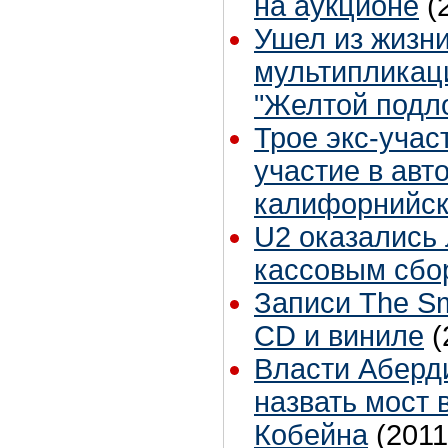
на аукционе
(
Ушел из жизни
мультипликац
"Желтой подл
Трое экс-учас
участие в авт
калифорнийск
U2 оказались
кассовым сбо
Записи The Sm
CD и виниле
(
Власти Аберд
назвать мост 
Кобейна
(2011