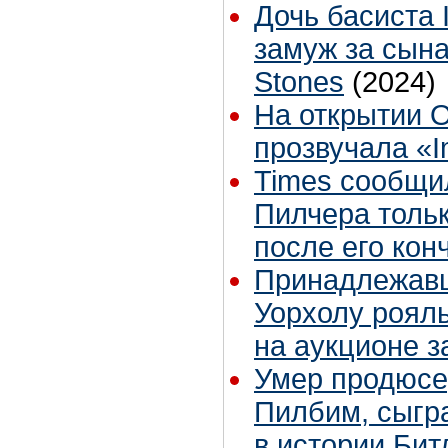
Дочь басиста 
замуж за сына
Stones
(2024)
На открытии 
прозвучала «I
Times сообщи
Пилчера тольк
после его кон
Принадлежавш
Уорхолу роял
на аукционе з
Умер продюсе
Пилбим, сыгр
в истории Бит