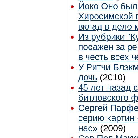
Йоко Оно был
Хиросимской 
вклад в дело
Из рубрики "К
посажен за ре
в честь всех 
У Ритчи Блэк
дочь
(2010)
45 лет назад 
битловского ф
Сергей Парфе
серию картин
нас»
(2009)