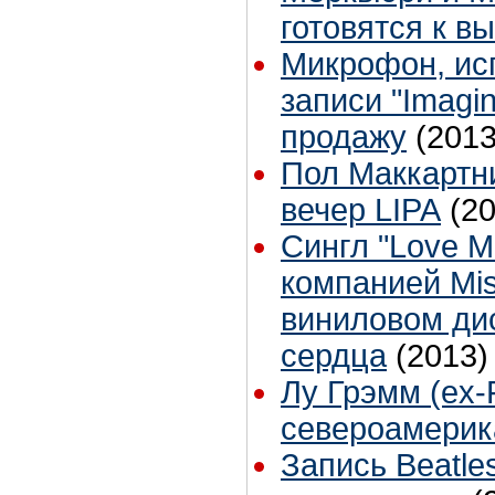
готовятся к в
Микрофон, ис
записи "Imagi
продажу
(2013
Пол Маккартн
вечер LIPA
(2
Сингл "Love M
компанией Mis
виниловом ди
сердца
(2013)
Лу Грэмм (ex-
североамерик
Запись Beatle