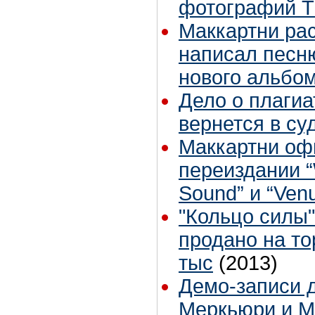
фотографий T
Маккартни рас
написал песн
нового альбо
Дело о плагиа
вернется в су
Маккартни оф
переиздании “
Sound” и “Ven
"Кольцо силы"
продано на то
тыс
(2013)
Демо-записи 
Меркьюри и М