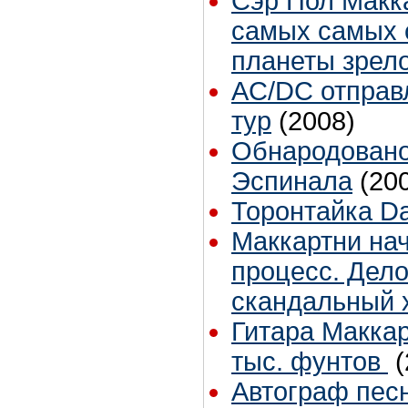
Сэр Пол Макка
самых самых 
планеты зрело
AC/DC отправ
тур
(2008)
Обнародовано
Эспинала
(20
Торонтайка Dai
Маккартни на
процесс. Дел
скандальный 
Гитара Маккар
тыс. фунтов
(
Автограф песн