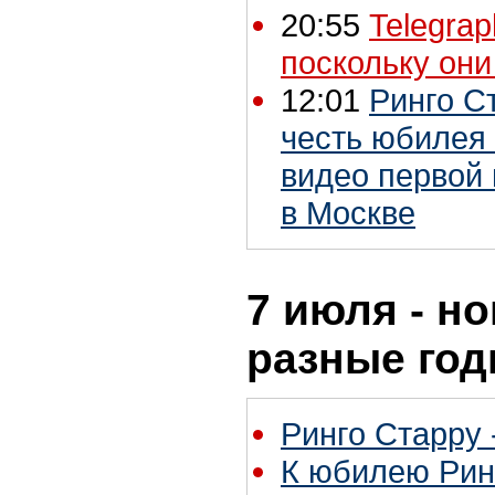
20:55
Telegra
поскольку они
12:01
Ринго С
честь юбилея
видео первой
в Москве
7 июля - но
разные го
Ринго Старру -
К юбилею Рин