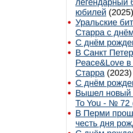
легендарный 
юбилей
(2025
Уральские би
Старра с днё
С днём рожден
В Санкт Пете
Peace&Love в 
Старра
(2023)
С днём рожден
Вышел новый 
To You - № 72 
В Перми прош
честь дня рож