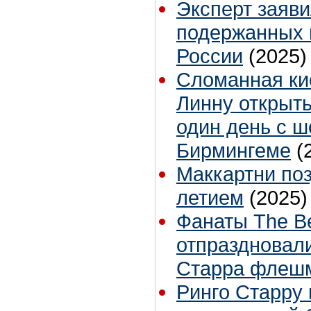
Эксперт заяви
подержанных 
России
(2025)
Сломанная ки
Линну открыт
один день с ш
Бирмингеме
(
Маккартни поз
летием
(2025)
Фанаты The Be
отпраздновал
Старра флеш
Ринго Старру 