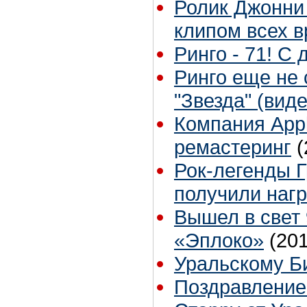
Ролик Джонни
клипом всех 
Ринго - 71! С
Ринго еще не 
"Звезда" (виде
Компания Appl
ремастеринг
(
Рок-легенды 
получили наг
Вышел в свет
«Эплоко»
(20
Уральскому Би
Поздравление