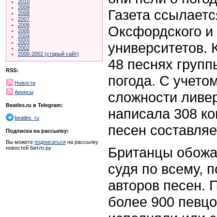
2010
2009
Газета ссылаетс
2008
2007
2006
Оксфордского и
2005
2004
2003
университетов. 
2002
2000-2002 (старый сайт)
48 песнях груп
RSS:
погода. С учетом
Новости
сложности ливе
Анонсы
Beatles.ru в Telegram:
написала 308 ко
beatles_ru
песен составляе
Подписка на рассылку:
Вы можете
подписаться
на рассылку
Британцы обожаю
новостей Битлз.ру
судя по всему, 
авторов песен. 
более 900 певцо