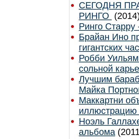
СЕГОДНЯ ПР
РИНГО
(2014
Ринго Старру -
Брайан Ино пр
гигантских ча
Робби Уильям
сольной карь
Лучшим бараб
Майка Портно
Маккартни об
иллюстрацию 
Ноэль Галлах
альбома
(2011