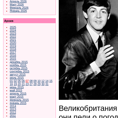
Апрель 2026
Март 2026
Февраль 2026
Январь 2026
Архив
2025
2024
2023
2022
2021
2020
2019
2018
2017
2016
2015
декабрь 2015
ноябрь 2015
октябрь 2015
сентябрь 2015
август 2015
июль 2015
01
02
05
06
07
08
09
10
12
14
15
16
19
20
21
23
27
28
29
30
31
июнь 2015
май 2015
апрель 2015
март 2015
февраль 2015
январь 2015
Великобритания
2014
2013
2012
они пели о пого
2011