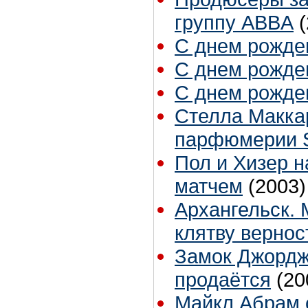
группу ABBA
С днем рожден
С днем рожден
С днем рожден
Стелла Маккар
парфюмерии St
Пол и Хизер 
матчем
(2003)
Архангельск.
клятву вернос
Замок Джордж
продаётся
(20
Майкл Абрам о