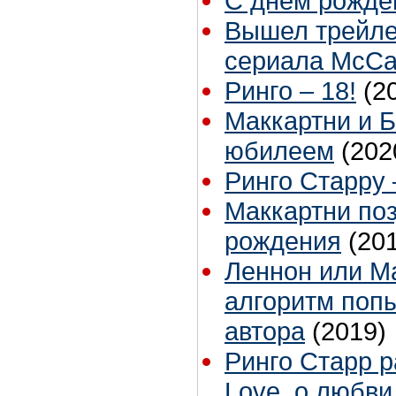
С днём рожден
Вышел трейле
сериала McCar
Ринго – 18!
(2
Маккартни и Б
юбилеем
(202
Ринго Старру 
Маккартни по
рождения
(20
Леннон или М
алгоритм поп
автора
(2019)
Ринго Старр р
Love, о любви