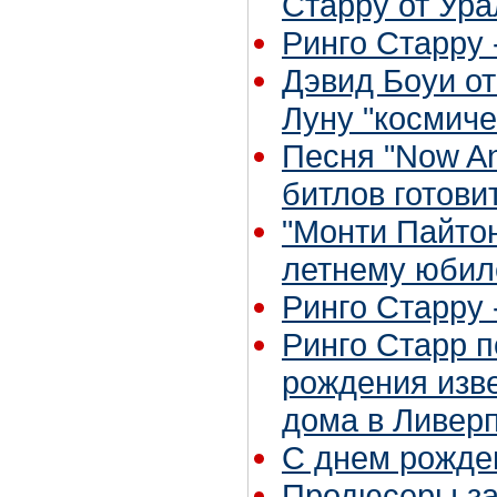
Старру от Ура
Ринго Старру -
Дэвид Боуи о
Луну "космиче
Песня "Now An
битлов готови
"Монти Пайтон
летнему юби
Ринго Старру - 
Ринго Старр п
рождения изве
дома в Ливер
С днем рожден
Продюсеры за