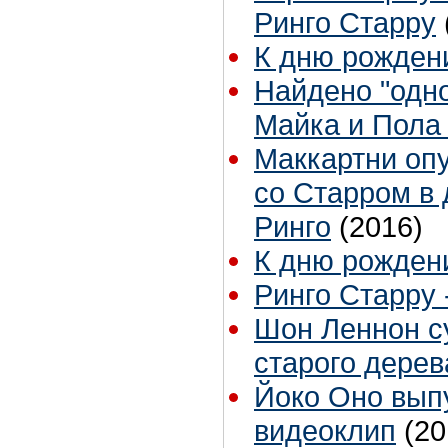
Ринго Старру
К дню рожден
Найдено "одно
Майка и Пола
Маккартни оп
со Старром в
Ринго
(2016)
К дню рожден
Ринго Старру 
Шон Леннон су
старого дерев
Йоко Оно вып
видеоклип
(20