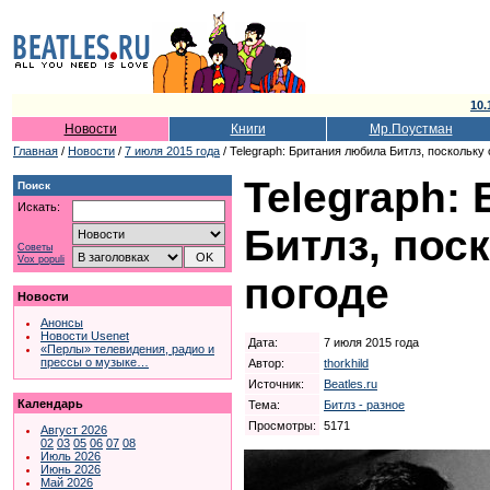
10.
Новости
Книги
Мр.Поустман
Главная
/
Новости
/
7 июля 2015 года
/ Telegraph: Британия любила Битлз, поскольку 
Telegraph:
Поиск
Искать:
Битлз, пос
Советы
Vox populi
погоде
Новости
Анонсы
Новости Usenet
Дата:
7 июля 2015 года
«Перлы» телевидения, радио и
прессы о музыке…
Автор:
thorkhild
Источник:
Beatles.ru
Календарь
Тема:
Битлз - разное
Просмотры:
5171
Август 2026
02
03
05
06
07
08
Июль 2026
Июнь 2026
Май 2026