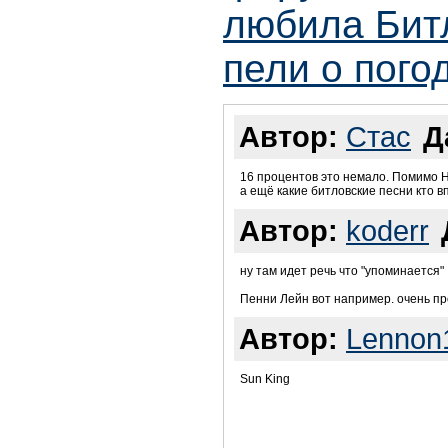
любила Битл
пели о пого
Автор:
Стас
Д
16 процентов это немало. Помимо Here
а ещё какие битловские песни кто в
Автор:
koderr
ну там идет речь что "упоминается"
Пенни Лейн вот например. очень про
Автор:
Lennon
Sun King