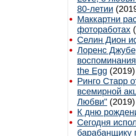
80-летии
(201
Маккартни рас
фотоработах
Селин Дион и
Лоренс Джубе
воспоминаниям
the Egg
(2019)
Ринго Старр о
всемирной ак
Любви"
(2019)
К дню рожден
Сегодня испол
барабанщику г