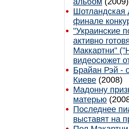
альбом
(2009)
Шотландская 
финале конку
"Украинские п
активно готов
Маккартни" ("
видеосюжет от
Брайан Рэй - 
Киеве
(2008)
Мадонну приз
матерью
(200
Последнее пи
выставят на 
Пол Макартни