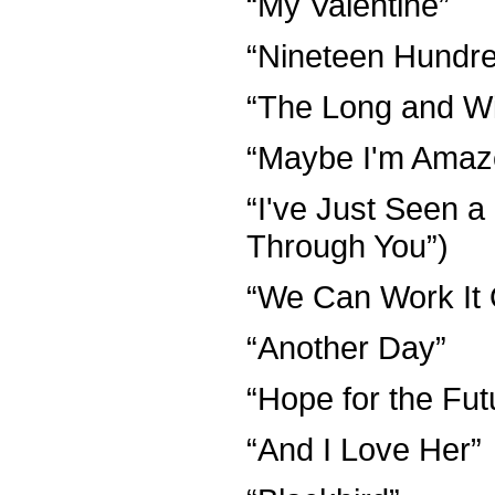
“My Valentine”
“Nineteen Hundre
“The Long and W
“Maybe I'm Amaz
“I've Just Seen a
Through You”)
“We Can Work It 
“Another Day”
“Hope for the Fut
“And I Love Her”