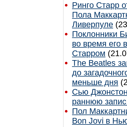
Ринго Старр о
Пола Маккартн
Ливерпуле
(23
Поклонники Б
во время его 
Старром
(21.0
The Beatles з
до загадочног
меньше дня
(
Сью Джонстон 
раннюю запис
Пол Маккартн
Bon Jovi в Нь