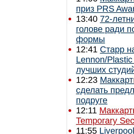
приз PRS Awar
13:40
72-летн
голове ради 
формы
12:41
Старр н
Lennon/Plasti
лучших студи
12:23
Маккарт
сделать предл
подруге
12:11
Маккарт
Temporary Sec
11:55
Liverpoo