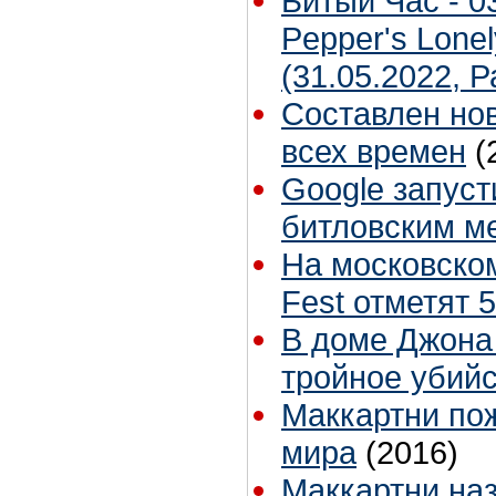
Битый Час - 03
Pepper's Lonel
(31.05.2022, 
Составлен но
всех времен
(
Google запуст
битловским м
На московско
Fest отметят 5
В доме Джона
тройное убий
Маккартни по
мира
(2016)
Маккартни на