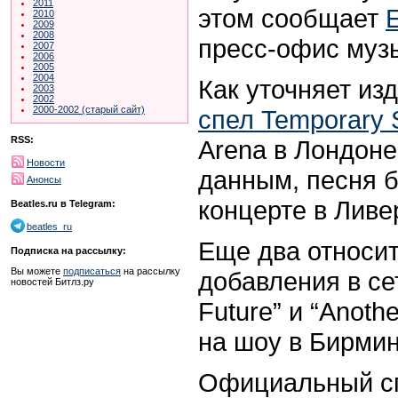
2011
этом сообщает
2010
2009
2008
пресс-офис муз
2007
2006
2005
2004
Как уточняет из
2003
2002
2000-2002 (старый сайт)
спел
Temporary 
RSS:
Arena в Лондон
Новости
данным, песня б
Анонсы
концерте в Ливе
Beatles.ru в Telegram:
beatles_ru
Еще два относи
Подписка на рассылку:
Вы можете
подписаться
на рассылку
добавления в сет
новостей Битлз.ру
Future” и “Anoth
на шоу в Бирмин
Официальный сп