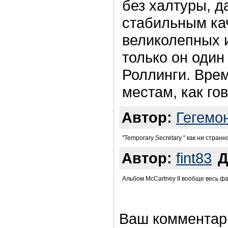
без халтуры, 
стабильным ка
великолепных и
только он один
Роллинги. Врем
местам, как го
Автор:
Гегемо
"Temporary Secretary " как ни стра
Автор:
fint83
Д
Альбом McCartney II вообще весь ф
Ваш комментар