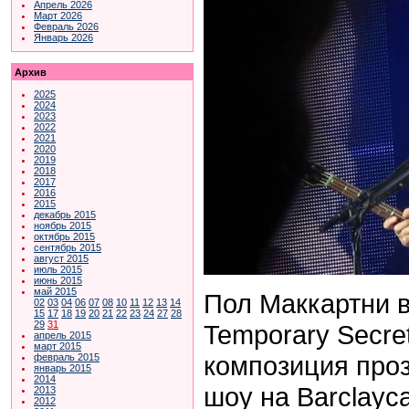
Апрель 2026
Март 2026
Февраль 2026
Январь 2026
Архив
2025
2024
2023
2022
2021
2020
2019
2018
2017
2016
2015
декабрь 2015
ноябрь 2015
октябрь 2015
сентябрь 2015
август 2015
июль 2015
июнь 2015
май 2015
Пол Маккартни 
02
03
04
06
07
08
10
11
12
13
14
15
17
18
19
20
21
22
23
24
27
28
29
31
Temporary Secret
апрель 2015
март 2015
композиция проз
февраль 2015
январь 2015
2014
шоу на Barclayc
2013
2012