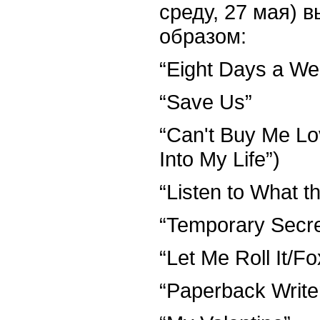
среду, 27 мая) 
образом:
“Eight Days a We
“Save Us”
“Can't Buy Me Lo
Into My Life”)
“Listen to What t
“Temporary Secre
“Let Me Roll It/F
“Paperback Write