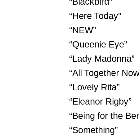
“Blackbird”
“Here Today”
“NEW”
“Queenie Eye”
“Lady Madonna”
“All Together Now
“Lovely Rita”
“Eleanor Rigby”
“Being for the Ben
“Something”