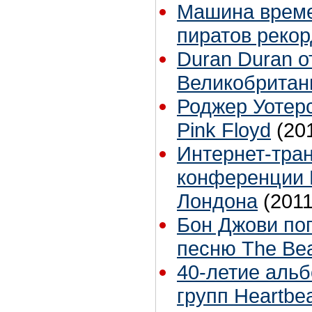
Машина време
пиратов реко
Duran Duran о
Великобритан
Роджер Уотерс
Pink Floyd
(20
Интернет-тра
конференции 
Лондона
(2011
Бон Джови поп
песню The Bea
40-летие альбо
групп Heartbea