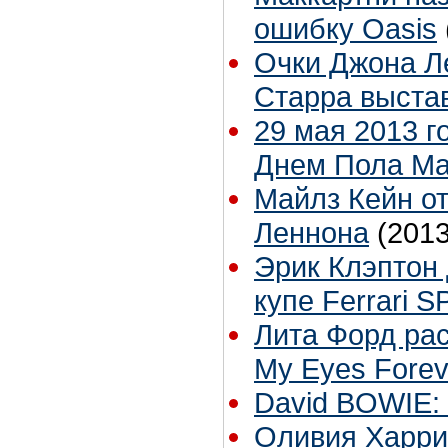
ошибку Oasis
Очки Джона Л
Старра выста
29 мая 2013 г
Днем Пола Ма
Майлз Кейн о
Леннона
(2013
Эрик Клэптон
купе Ferrari 
Лита Форд расс
My Eyes Forev
David BOWIE:
Оливия Харри