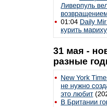
Ливерпуль ве
возвращение
01:04
Daily Mi
курить мариху
31 мая - но
разные го
New York Tim
не нужно созд
это любит
(20
В Британии го