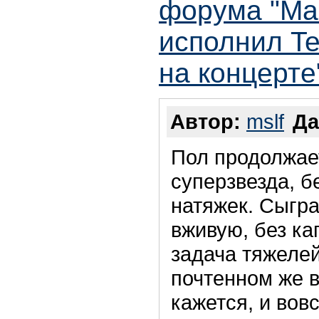
форума "Ма
исполнил Te
на концерте
Автор:
mslf
Да
Пол продолжае
суперзвезда, б
натяжек. Сыграт
вживую, без ка
задача тяжеле
почтенном же в
кажется, и вов