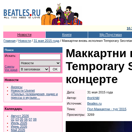
10.
Новости
Книги
Мр.Поустман
Главная
/
Новости
/
31 мая 2015 года
/ Маккартни вновь исполнил Temporary Secretar
Маккартни 
Поиск
Искать:
Temporary S
Советы
Vox populi
концерте
Новости
Анонсы
Новости Usenet
Дата:
31 мая 2015 года
«Перлы» телевидения, радио и
прессы о музыке…
Автор:
thorkhild
Источник:
Beatles.ru
Календарь
Тема:
Пол Маккартни - тур '2015
Просмотры:
3269
Август 2026
02
03
05
06
07
08
Июль 2026
Июнь 2026
Май 2026