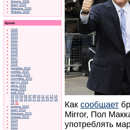
Апрель 2026
Март 2026
Февраль 2026
Январь 2026
Архив
2025
2024
2023
2022
2021
2020
2019
2018
2017
2016
2015
декабрь 2015
ноябрь 2015
октябрь 2015
сентябрь 2015
август 2015
июль 2015
июнь 2015
май 2015
02
03
04
06
07
08
10
11
12
13
14
15
17
18
19
20
21
22
23
24
27
28
Как
сообщает
бр
29
31
апрель 2015
март 2015
Mirror, Пол Макк
февраль 2015
январь 2015
2014
употреблять мар
2013
2012