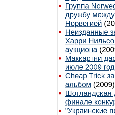
Группа Norweg
дружбу между
Норвегией
(20
Неизданные з
Харри Нильсо
аукциона
(200
Маккартни дас
июле 2009 год
Cheap Trick з
альбом
(2009)
Шотландская 
финале конку
"Украинские п