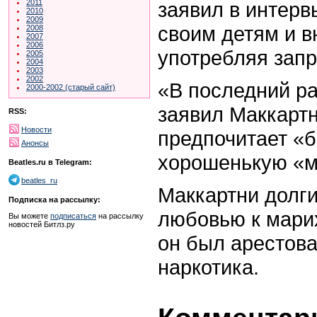
заявил в интерв
2011
2010
2009
своим детям и в
2008
2007
2006
употребляя зап
2005
2004
2003
2002
«В последний ра
2000-2002 (старый сайт)
заявил Маккартн
RSS:
Новости
предпочитает «б
Анонсы
хорошенькую «м
Beatles.ru в Telegram:
beatles_ru
Маккартни долги
Подписка на рассылку:
любовью к марих
Вы можете
подписаться
на рассылку
новостей Битлз.ру
он был арестова
наркотика.