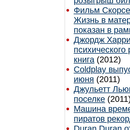
розыгрыш бил
Фильм Скорсе
Жизнь в мате
показан в ра
Джордж Харри
психического 
книга
(2012)
Coldplay выпу
июня
(2011)
Джульетт Лью
поселке
(2011
Машина време
пиратов реко
Duran Duran о