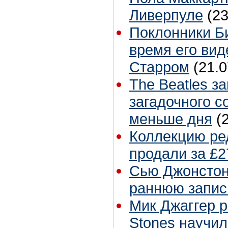
Ливерпуле
(23
Поклонники Б
время его вид
Старром
(21.0
The Beatles з
загадочного с
меньше дня
(
Коллекцию ре
продали за £2
Сью Джонстон 
раннюю запис
Мик Джаггер р
Stones научил