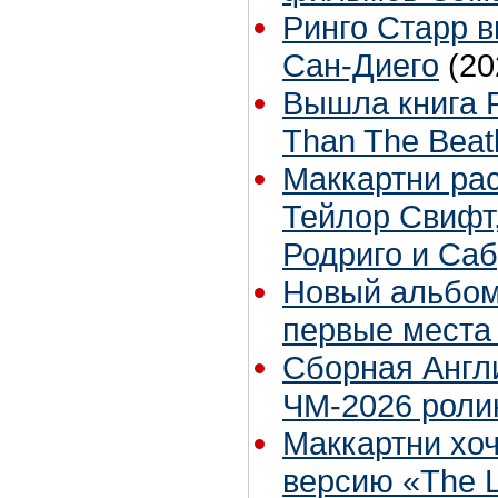
Ринго Старр вы
Сан-Диего
(20
Вышла книга 
Than The Beat
Маккартни рас
Тейлор Свифт
Родриго и Са
Новый альбом
первые места 
Сборная Англ
ЧМ-2026 роли
Маккартни хо
версию «The L