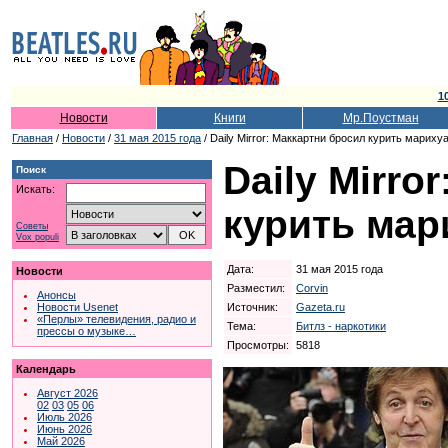
1
Новости
Книги
Мр.Поустман
Главная
/
Новости
/
31 мая 2015 года
/ Daily Mirror: Маккартни бросил курить мариху
Daily Mirro
Поиск
Искать:
курить мар
Советы
Vox populi
Дата:
31 мая 2015 года
Новости
Разместил:
Corvin
Анонсы
Источник:
Gazeta.ru
Новости Usenet
«Перлы» телевидения, радио и
Тема:
Битлз - наркотики
прессы о музыке…
Просмотры:
5818
Календарь
Август 2026
02
03
05
06
Июль 2026
Июнь 2026
Май 2026