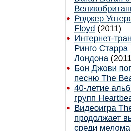
Великобритан
Роджер Уотерс
Floyd
(2011)
Интернет-тра
Ринго Старра 
Лондона
(2011
Бон Джови поп
песню The Bea
40-летие альбо
групп Heartbea
Видеоигра The
продолжает в
среди мелома