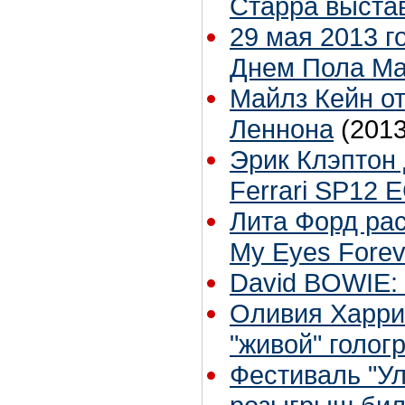
Старра выста
29 мая 2013 г
Днем Пола Ма
Майлз Кейн о
Леннона
(2013
Эрик Клэптон
Ferrari SP12 
Лита Форд расс
My Eyes Forev
David BOWIE:
Оливия Харри
"живой" голо
Фестиваль "Ул