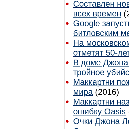
Составлен но
всех времен
(
Google запуст
битловским м
На московском
отметят 50-ле
В доме Джона
тройное убий
Маккартни по
мира
(2016)
Маккартни на
ошибку Oasis
Очки Джона Л