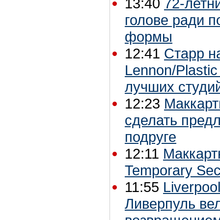
13:40
72-летн
голове ради 
формы
12:41
Старр н
Lennon/Plasti
лучших студи
12:23
Маккарт
сделать предл
подруге
12:11
Маккарт
Temporary Sec
11:55
Liverpoo
Ливерпуль ве