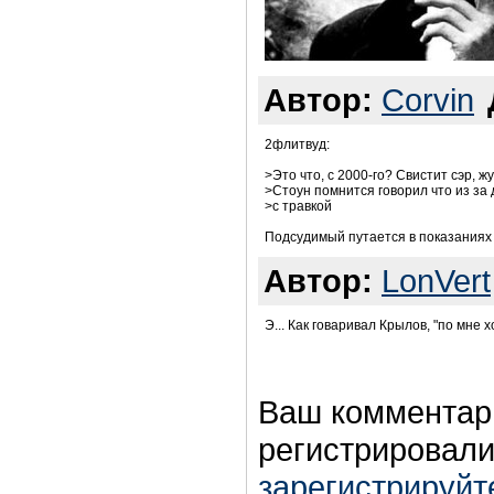
Автор:
Corvin
2флитвуд:
>Это что, с 2000-го? Свистит сэр, ж
>Стоун помнится говорил что из за
>с травкой
Подсудимый путается в показаниях 
Автор:
LonVert
Э... Как говаривал Крылов, "по мне 
Ваш комментар
регистрировали
зарегистрируйт