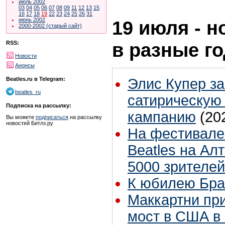
июль 2002
03
04
05
06
07
08
09
11
12
13
15
16
17
18
19
22
23
24
25
26
31
июнь 2002
19 июля - н
2000-2002 (старый сайт)
в разные г
RSS:
Новости
Анонсы
Элис Купер з
Beatles.ru в Telegram:
beatles_ru
сатирическую
Подписка на рассылку:
кампанию
(20
Вы можете
подписаться
на рассылку
новостей Битлз.ру
На фестивале 
Beatles на Ал
5000 зрителей
К юбилею Бра
Маккартни пр
мост в США в 