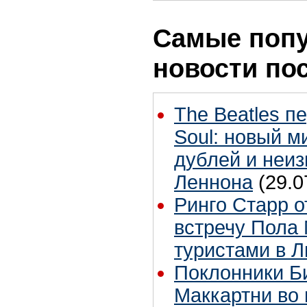
Самые поп
новости по
The Beatles п
Soul: новый м
дублей и неиз
Леннона
(29.0
Ринго Старр о
встречу Пола 
туристами в 
Поклонники Б
Маккартни во 