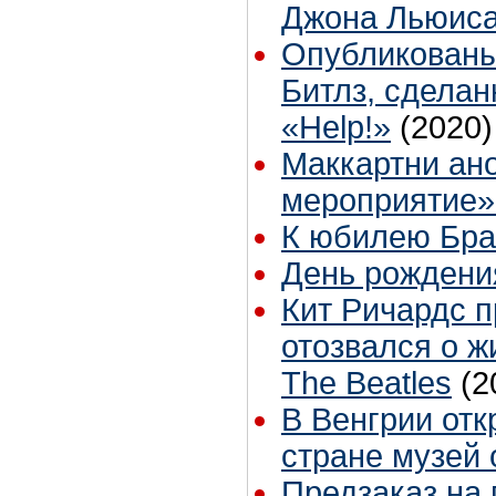
Джона Льюис
Опубликованы
Битлз, сдела
«Help!»
(2020)
Маккартни ан
мероприятие»
К юбилею Бр
День рождени
Кит Ричардс 
отозвался о 
The Beatles
(2
В Венгрии отк
стране музей 
Предзаказ на