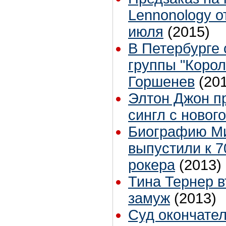
Lennonology о
июля
(2015)
В Петербурге 
группы "Коро
Горшенев
(20
Элтон Джон п
сингл с новог
Биографию Ми
выпустили к 7
рокера
(2013)
Тина Тернер 
замуж
(2013)
Суд окончате