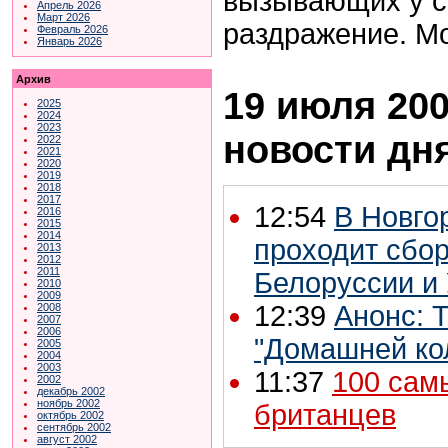
вызывающих у с
Апрель 2026
Март 2026
раздражение. Мо
Февраль 2026
Январь 2026
Архив
19 июля 200
2025
2024
2023
новости дн
2022
2021
2020
2019
2018
2017
12:54
В Новго
2016
2015
2014
проходит сбор
2013
2012
2011
Белоруссии и
2010
2009
12:39
Анонс: T
2008
2007
2006
"Домашней ко
2005
2004
2003
11:37
100 сам
2002
декабрь 2002
ноябрь 2002
британцев
октябрь 2002
сентябрь 2002
август 2002