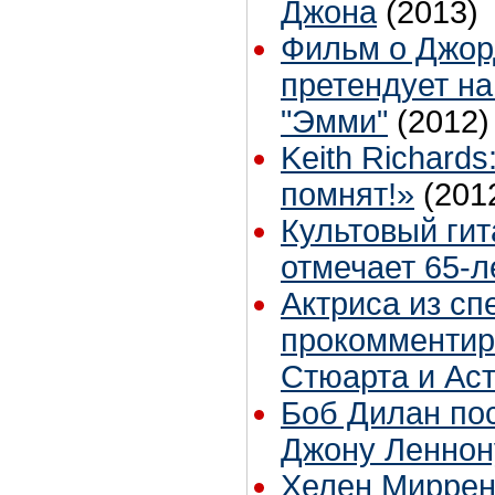
Джона
(2013)
Фильм о Джор
претендует на
"Эмми"
(2012)
Keith Richard
помнят!»
(201
Культовый ги
отмечает 65-
Актриса из сп
прокомментир
Стюарта и Ас
Боб Дилан по
Джону Леннон
Хелен Миррен