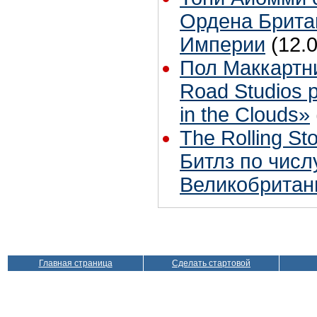
Ордена Брита
Империи
(12.
Пол Маккартн
Road Studios 
in the Clouds»
The Rolling S
Битлз по чис
Великобритан
Главная страница
Сделать стартовой