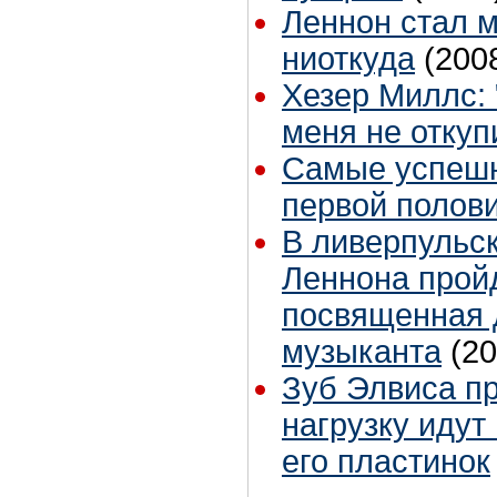
Леннон стал 
ниоткуда
(200
Хезер Миллс: 
меня не отку
Самые успешн
первой полови
В ливерпульс
Леннона пройд
посвященная 
музыканта
(20
Зуб Элвиса пр
нагрузку идут
его пластинок