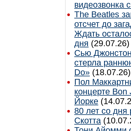
видеозвонка 
The Beatles з
отсчет до заг
Ждать остало
дня
(29.07.26)
Сью Джонстон
стерла ранню
Do»
(18.07.26)
Пол Маккартн
концерте Bon 
Йорке
(14.07.
80 лет со дня
Скотта
(10.07.
Тони Айомми 