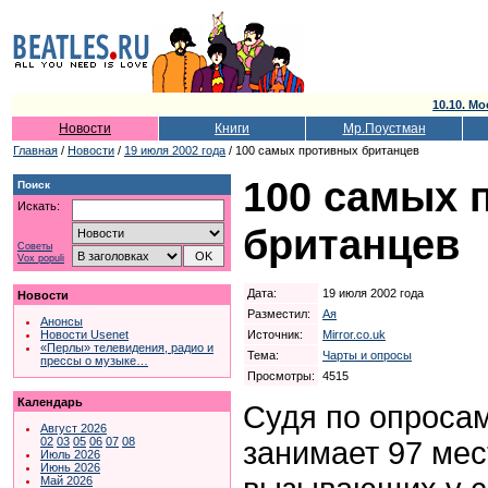
10.10. Мо
Новости
Книги
Мр.Поустман
Главная
/
Новости
/
19 июля 2002 года
/ 100 самых противных британцев
100 самых 
Поиск
Искать:
британцев
Советы
Vox populi
Дата:
19 июля 2002 года
Новости
Разместил:
Ая
Анонсы
Источник:
Mirror.co.uk
Новости Usenet
«Перлы» телевидения, радио и
Тема:
Чарты и опросы
прессы о музыке…
Просмотры:
4515
Календарь
Судя по опроса
Август 2026
02
03
05
06
07
08
занимает 97 мес
Июль 2026
Июнь 2026
Май 2026