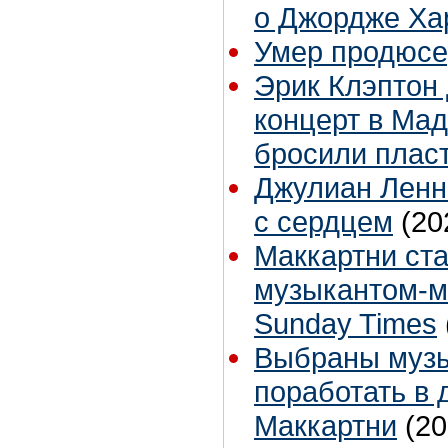
о Джордже Ха
Умер продюсе
Эрик Клэптон
концерт в Мад
бросили плас
Джулиан Ленн
с сердцем
(20
Маккартни ст
музыкантом-м
Sunday Times
Выбраны музы
поработать в 
Маккартни
(20