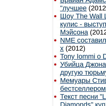
"лучшее
(2012
Шоу The Wall L
кулис - высту
Мэйсона
(201
NME составил
х
(2012)
Tony Iommi о 
Убийца Джона
другую тюрьм
Мемуары Стив
бестселлером
Текст песни "L
Diamonds" куп