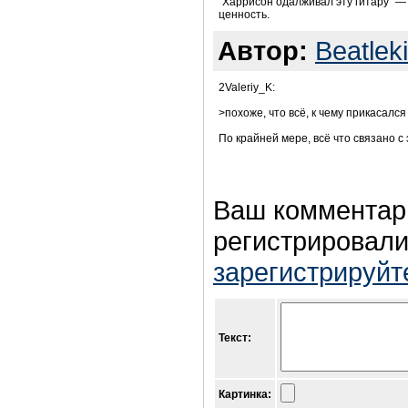
"Харрисон одалживал эту гитару" —
ценность.
Автор:
Beatlek
2Valeriy_K:
>похоже, что всё, к чему прикасал
По крайней мере, всё что связано с
Ваш комментар
регистрировали
зарегистрируйт
Текст:
Картинка: