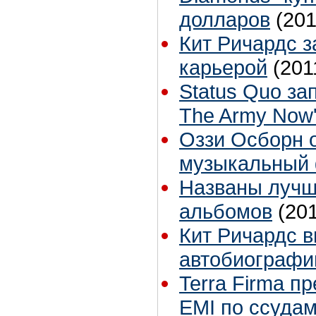
долларов
(201
Кит Ричардс з
карьерой
(201
Status Quo за
The Army Now
Оззи Осборн 
музыкальный 
Названы лучш
альбомов
(20
Кит Ричардс 
автобиограф
Terra Firma п
EMI по ссудам