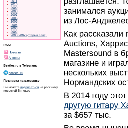
разглашается. 
2011
2010
занимался аукци
2009
2008
2007
из Лос-Анджелес
2006
2005
2004
2003
Как рассказали п
2002
2000-2002 (старый сайт)
Auctions, Харри
RSS:
Mastersound в 
Новости
Анонсы
магазине и игра
Beatles.ru в Telegram:
нескольких выст
beatles_ru
Нормандских ост
Подписка на рассылку:
Вы можете
подписаться
на рассылку
новостей Битлз.ру
В 2014 году это
другую гитару Х
за
$
657 тыс.
Во время нынеш