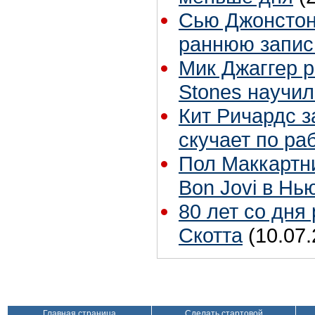
Сью Джонстон 
раннюю запис
Мик Джаггер р
Stones научил
Кит Ричардс з
скучает по ра
Пол Маккартн
Bon Jovi в Нь
80 лет со дня
Скотта
(10.07.
Главная страница
Сделать стартовой