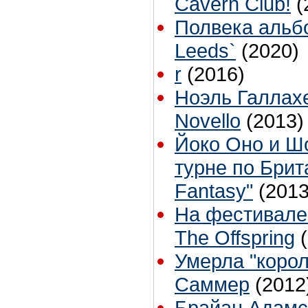
Cavern Club!
(
Полвека альбо
Leeds`
(2020)
r
(2016)
Ноэль Галлах
Novello
(2013)
Йоко Оно и Ш
турне по Брит
Fantasy"
(2013
На фестивале
The Offspring
Умерла "корол
Саммер
(2012
Брайан Адамс