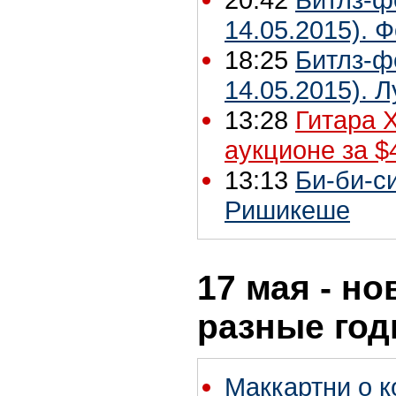
14.05.2015). 
18:25
Битлз-ф
14.05.2015).
13:28
Гитара 
аукционе за $
13:13
Би-би-с
Ришикеше
17 мая - но
разные го
Маккартни о к