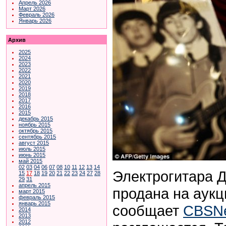
Апрель 2026
Март 2026
Февраль 2026
Январь 2026
Архив
2025
2024
2023
2022
2021
2020
2019
2018
2017
2016
2015
декабрь 2015
ноябрь 2015
октябрь 2015
сентябрь 2015
август 2015
июль 2015
июнь 2015
май 2015
02
03
04
06
07
08
10
11
12
13
14
Электрогитара 
15
17
18
19
20
21
22
23
24
27
28
29
31
апрель 2015
продана на аукц
март 2015
февраль 2015
январь 2015
сообщает
CBSN
2014
2013
2012