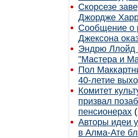
Скорсезе зав
Джордже Хар
Сообщение о 
Джексона оказ
Эндрю Ллойд 
"Мастера и М
Пол Маккартни
40-летие выхо
Комитет куль
призвал поза
пенсионерах
Авторы идеи у
в Алма-Ате бл