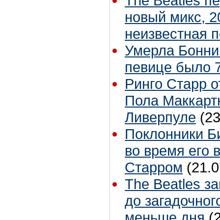
The Beatles п
новый микс, 2
неизвестная 
Умерла Бонни
певице было 7
Ринго Старр о
Пола Маккартн
Ливерпуле
(23
Поклонники Б
во время его 
Старром
(21.0
The Beatles з
до загадочног
меньше дня
(