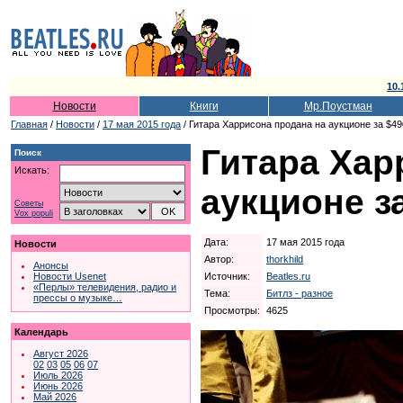
10.
Новости
Книги
Мр.Поустман
Главная
/
Новости
/
17 мая 2015 года
/ Гитара Харрисона продана на аукционе за $4
Гитара Хар
Поиск
Искать:
аукционе з
Советы
Vox populi
Дата:
17 мая 2015 года
Новости
Автор:
thorkhild
Анонсы
Источник:
Beatles.ru
Новости Usenet
«Перлы» телевидения, радио и
Тема:
Битлз - разное
прессы о музыке…
Просмотры:
4625
Календарь
Август 2026
02
03
05
06
07
Июль 2026
Июнь 2026
Май 2026