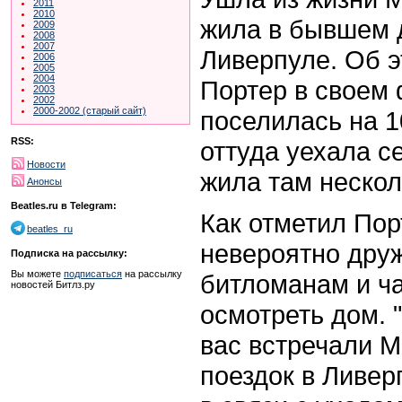
2011
2010
жила в бывшем 
2009
2008
2007
Ливерпуле
.
Об 
2006
2005
2004
Портер в своем 
2003
2002
2000-2002 (старый сайт)
поселилась на
1
RSS:
оттуда уехала с
Новости
жила там нескол
Анонсы
Beatles.ru в Telegram:
Как отметил Пор
beatles_ru
невероятно дру
Подписка на рассылку:
Вы можете
подписаться
на рассылку
битломанам и ч
новостей Битлз.ру
осмотреть дом. "
вас встречали М
поездок в Ливер