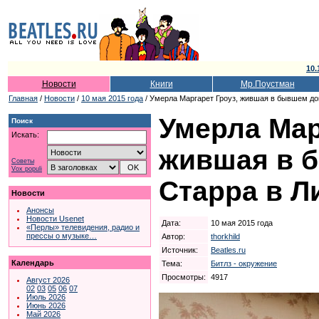
10.
Новости
Книги
Мр.Поустман
Главная
/
Новости
/
10 мая 2015 года
/ Умерла Маргарет Гроуз, жившая в бывшем до
Умерла Мар
Поиск
Искать:
жившая в 
Советы
Vox populi
Старра в Л
Новости
Анонсы
Новости Usenet
Дата:
10 мая 2015 года
«Перлы» телевидения, радио и
прессы о музыке…
Автор:
thorkhild
Источник:
Beatles.ru
Календарь
Тема:
Битлз - окружение
Просмотры:
4917
Август 2026
02
03
05
06
07
Июль 2026
Июнь 2026
Май 2026