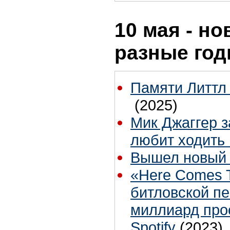
10 мая - но
разные го
Памяти Литтл 
(2025)
Мик Джаггер з
любит ходить 
Вышел новый к
«Here Comes 
битловской п
миллиард про
Spotify
(2023)