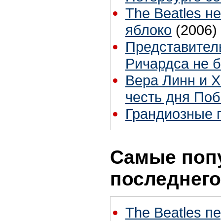
The Beatles н
яблоко
(2006)
Представитель
Ричардса не 
Вера Линн и Х
честь дня По
Грандиозные 
Самые поп
последнего
The Beatles п