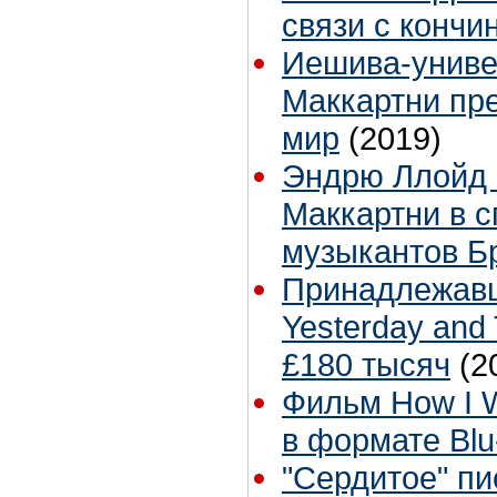
связи с кончи
Иешива-униве
Маккартни пр
мир
(2019)
Эндрю Ллойд 
Маккартни в с
музыкантов Б
Принадлежавш
Yesterday and
£180 тысяч
(2
Фильм How I W
в формате Blu
"Сердитое" п