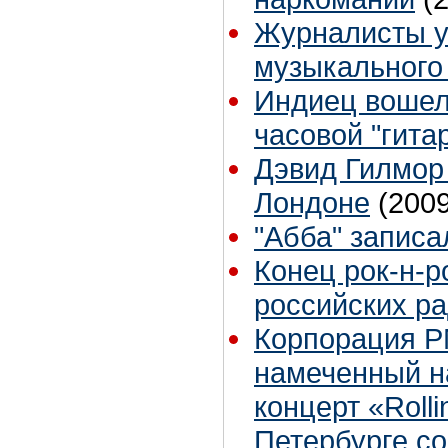
Журналисты у
музыкального
Индиец вошел 
часовой "гит
Дэвид Гилмор 
Лондоне
(2009
"Абба" записа
Конец рок-н-ро
российских р
Корпорация P
намеченный н
концерт «Rolli
Петербурге со