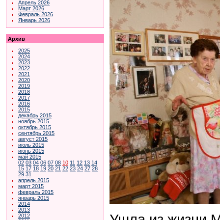
Апрель 2026
Март 2026
Февраль 2026
Январь 2026
Архив
2025
2024
2023
2022
2021
2020
2019
2018
2017
2016
2015
декабрь 2015
ноябрь 2015
октябрь 2015
сентябрь 2015
август 2015
июль 2015
июнь 2015
май 2015
02
03
04
06
07
08
10
11
12
13
14
15
17
18
19
20
21
22
23
24
27
28
29
31
апрель 2015
март 2015
февраль 2015
январь 2015
2014
2013
Ушла из жизни М
2012