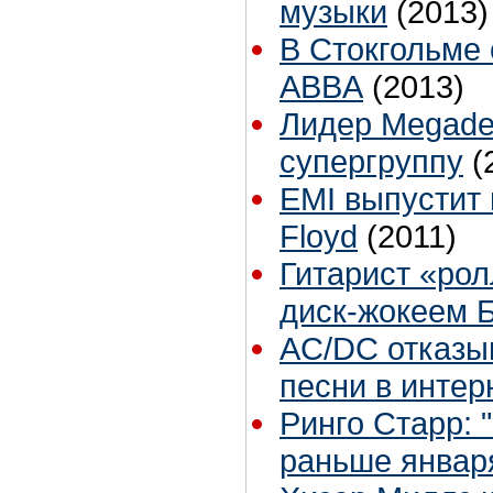
музыки
(2013)
В Стокгольме
ABBA
(2013)
Лидер Megade
супергруппу
(
EMI выпустит 
Floyd
(2011)
Гитарист «ро
диск-жокеем 
AС/DС отказы
песни в интер
Ринго Старр: 
раньше январ