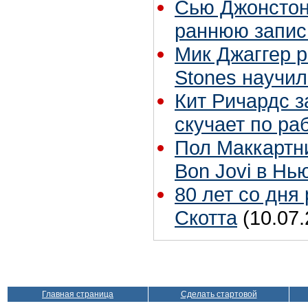
Сью Джонстон 
раннюю запис
Мик Джаггер р
Stones научил
Кит Ричардс з
скучает по ра
Пол Маккартн
Bon Jovi в Нь
80 лет со дня
Скотта
(10.07.
Главная страница
Сделать стартовой