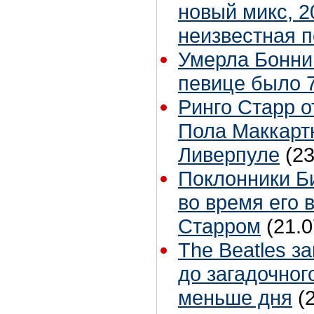
новый микс, 2
неизвестная 
Умерла Бонни
певице было 7
Ринго Старр о
Пола Маккартн
Ливерпуле
(23
Поклонники Б
во время его 
Старром
(21.0
The Beatles з
до загадочног
меньше дня
(