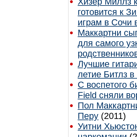
Хизер Миллз 
готовится к 
играм в Сочи 
Маккартни сы
для самого уз
родственнико
Лучшие гитари
летие Битлз в
С воспетого б
Field сняли во
Пол Маккартни
Перу
(2011)
Уитни Хьюстон
наркомании
(