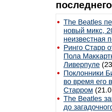
последнего
The Beatles п
новый микс, 2
неизвестная 
Ринго Старр о
Пола Маккартн
Ливерпуле
(23
Поклонники Б
во время его 
Старром
(21.0
The Beatles з
до загадочног