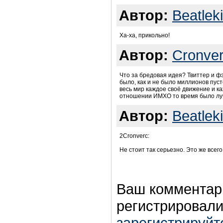
Автор:
Beatlek
Ха-ха, прикольно!
Автор:
Cronve
Что за бредовая идея? Твиттер и фэ
было, как и не было миллионов пус
весь мир каждое своё движение и к
отношении ИМХО то время было лу
Автор:
Beatlek
2Cronverc:
Не стоит так серьезно. Это же всег
Ваш комментар
регистрировали
зарегистрируйт