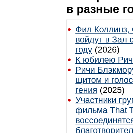
в разные г
Фил Коллинз, 
войдут в Зал 
году
(2026)
К юбилею Рич
Ричи Блэкмору
щитом и голо
гения
(2025)
Участники гру
фильма That T
воссоединятс
благотворите