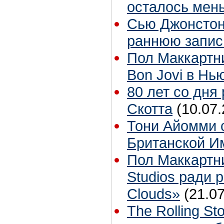
осталось мен
Сью Джонстон 
раннюю запис
Пол Маккартн
Bon Jovi в Нь
80 лет со дня
Скотта
(10.07.
Тони Айомми 
Британской И
Пол Маккартн
Studios ради р
Clouds»
(21.07
The Rolling S