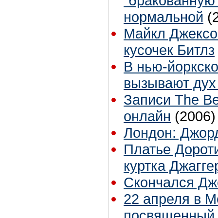
"бракованную"
нормальной
(
Майкл Джексо
кусочек Битлз
В нью-йоркско
вызывают дух
Записи The Be
онлайн
(2006)
Лондон: Джор
Платье Дороти
куртка Джагге
Скончался Дж
22 апреля в М
посвященный 