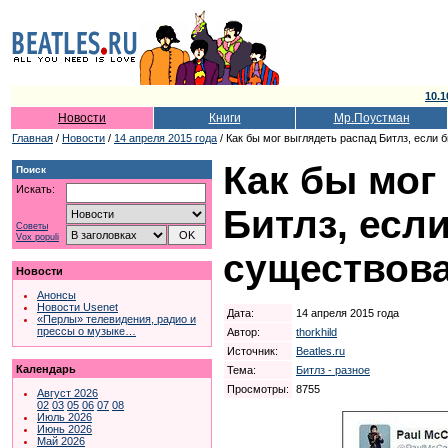
10.1
Новости
Книги
Мр.Поустман
Главная
/
Новости
/
14 апреля 2015 года
/ Как бы мог выглядеть распад Битлз, если б
Как бы мог
Поиск
Искать:
Битлз, если
Советы
Vox populi
существова
Новости
Анонсы
Новости Usenet
Дата:
14 апреля 2015 года
«Перлы» телевидения, радио и
прессы о музыке…
Автор:
thorkhild
Источник:
Beatles.ru
Календарь
Тема:
Битлз - разное
Просмотры:
8755
Август 2026
02
03
05
06
07
08
Июль 2026
Июнь 2026
Май 2026