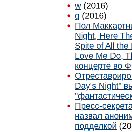
w
(2016)
q
(2016)
Пол Маккартни
Night, Here Th
Spite of All th
Love Me Do, Th
концерте во Ф
Отреставриро
Day's Night" 
"фантастичес
Пресс-секрет
назвал анони
подделкой
(20