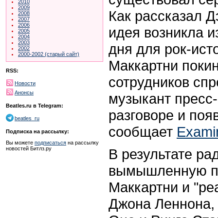
2010
2009
Как рассказал 
2008
2007
2006
идея возникла и
2005
2004
2003
дня для рок-ист
2002
2000-2002 (старый сайт)
Маккартни покин
RSS:
сотрудников спр
Новости
Анонсы
музыкант пресс-
Beatles.ru в Telegram:
разговоре и поя
beatles_ru
сообщает
Exami
Подписка на рассылку:
Вы можете
подписаться
на рассылку
новостей Битлз.ру
В результате ра
вымышленную п
Маккартни и "ре
Джона Леннона,