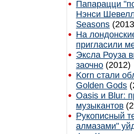
Папарацци "п
Нэнси Шевелл 
Seasons
(2013
На лондонски
пригласили м
Эксла Роуза в
заочно
(2012)
Korn стали о
Golden Gods
(
Oasis и Blur:
музыкантов
(
Рукописный те
алмазами" уйд