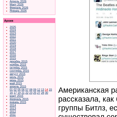
Апрель 2026
Март 2026
Февраль 2026
Январь 2026
Архив
2025
2024
2023
2022
2021
2020
2019
2018
2017
2016
2015
декабрь 2015
ноябрь 2015
октябрь 2015
сентябрь 2015
август 2015
июль 2015
июнь 2015
май 2015
апрель 2015
Американская 
01
02
05
06
07
08
09
12
13
14
15
16
17
19
21
22
23
25
27
28
30
март 2015
рассказала, как
февраль 2015
январь 2015
группы Битлз, е
2014
2013
2012
существовал се
2011