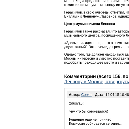
много. Когда предложение ничем не обо
комиссии по монументальному искусств
Герасимов, в свою очередь, отметил, ч
Битлам и к Леннону». Лавренов, однак
Центр музыки имени Леннона
Герасимов также рассказал, что автор
музыкального центра, посвященного Л
«Здесь речь идет не просто о памятник
двухэтажный”. Вот о чем идет речь — о
Однако того, где должен находиться д
Москвы интересно и уместно поставит
подобрать подходящее место и заручит
Комментарии (всего 156, п
Леннону в Москве, отвергнут
Автор:
Corvin
Дата:
14.04.15 10:48
2dusya5:
>ну кто бы сомневался(
Решение еще не принято.
Комиссия собирается сегодня...