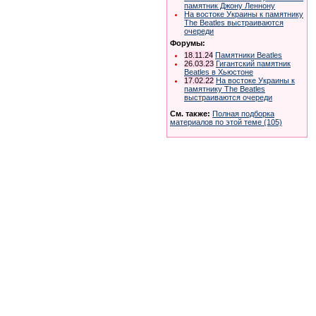
памятник Джону Леннону
На востоке Украины к памятнику
The Beatles выстраиваются
очереди
Форумы:
18.11.24
Памятники Beatles
26.03.23
Гигантский памятник
Beatles в Хьюстоне
17.02.22
На востоке Украины к
памятнику The Beatles
выстраиваются очереди
См. также:
Полная подборка
материалов по этой теме (105)