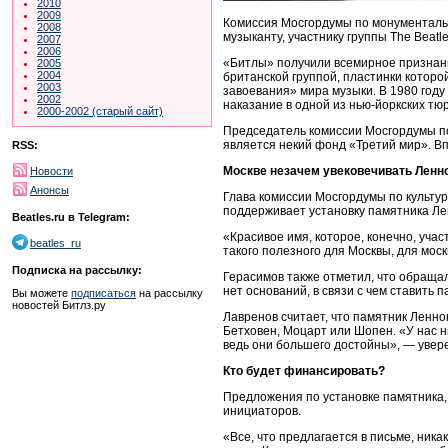
2010
2009
Комиссия Мосгордумы по монументально
2008
музыканту, участнику группы The Beatl
2007
2006
«Битлы» получили всемирное признание
2005
2004
британской группой, пластинки котор
2003
завоевания» мира музыки. В 1980 году
2002
наказание в одной из нью-йоркских тю
2000-2002 (старый сайт)
Председатель комиссии Мосгордумы п
является некий фонд «Третий мир». В
RSS:
Москве незачем увековечивать Ленн
Новости
Анонсы
Глава комиссии Мосгордумы по культур
поддерживает установку памятника Лен
Beatles.ru в Telegram:
«Красивое имя, которое, конечно, уч
beatles_ru
такого полезного для Москвы, для мос
Подписка на рассылку:
Герасимов также отметил, что обращал
нет оснований, в связи с чем ставить 
Вы можете
подписаться
на рассылку
новостей Битлз.ру
Лавренов считает, что памятник Ленно
Бетховен, Моцарт или Шопен. «У нас ни
ведь они большего достойны», — увере
Кто будет финансировать?
Предложения по установке памятника,
инициаторов.
«Все, что предлагается в письме, ника