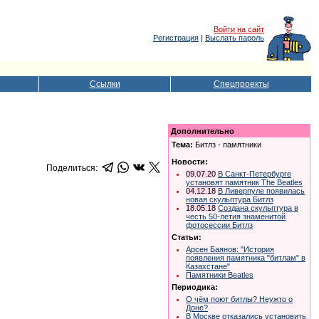
Войти на сайт
Регистрация
|
Выслать пароль
Ссылки
Спецпроекты
Дополнительно
Тема:
Битлз - памятники
Новости:
Поделиться:
09.07.20
В Санкт-Петербурге
установят памятник The Beatles
04.12.18
В Ливерпуле появилась
новая скульптура Битлз
18.05.18
Создана скульптура в
честь 50-летия знаменитой
фотосессии Битлз
Статьи:
Арсен Баянов: "История
появления памятника "битлам" в
Казахстане"
Памятники Beatles
Периодика:
О чём поют битлы? Неужто о
Доне?
В Москве отказались установить