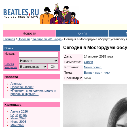
Новости
Книги
Главная
/
Новости
/
14 апреля 2015 года
/ Сегодня в Мосгордуме обсудят установку
Сегодня в Мосгордуме обсу
Поиск
Искать:
Дата:
14 апреля 2015 года
Разместил:
Corvin
Советы
Источник:
News.bcm.ru
Vox populi
Тема:
Битлз - памятники
Новости
Просмотры:
5754
Анонсы
Новости Usenet
«Перлы» телевидения, радио и
прессы о музыке…
Календарь
Август 2026
02
03
05
06
Июль 2026
Июнь 2026
Май 2026