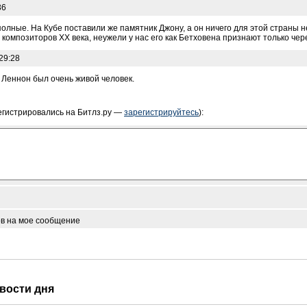
36
лные. На Кубе поставили же памятник Джону, а он ничего для этой страны не
композиторов ХХ века, неужели у нас его как Бетховена признают только чер
29:28
 Леннон был очень живой человек.
егистрировались на Битлз.ру —
зарегистрируйтесь
):
ов на мое сообщение
овости дня