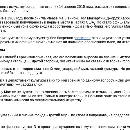
му искусству сегодня, во вторник 14 апреля 2015 года, рассмотрит вопрос 
es Джону Леннону.
 в 1963 году после сингла Please Me. Леннон, Пол Маккартни, Джордж Харр
ой завоевали популярность и первые места в чартах США, что стало официал
 Леннон был убит около входа в собственный дом в Нью-Йорке, его убийца М
рем.
о монументальному искусству Лев Лавренов
рассказал
, что инициатором уст
прочем, в их официальном письме нет ни должного обоснования идеи, ни ист
она
е Евгений Герасимов признает, что его поколение выросло на музыке «Битлов
нону в столице. С другой стороны, музыкант никак не связан с историей горо
аствовало в формировании нашей международной музыкальной культуры. Но ре
квичей?» — сказал депутат.
ся в департамент культуры за их точкой зрения по данному вопросу. «Они ду
памятник», — рассказал он.
ну Москве не нужен: по его мнению, есть более значимые величины, достойны
каких им памятников нет. Только в консерватории, в Большом зале на стене в
н глава комиссии по монументальному искусству.
 указанные в письме фонда «Третий мир», по словам Лавренова, не предпол
к не финансируется. Это просто рассуждение на тему того, какие памятники м