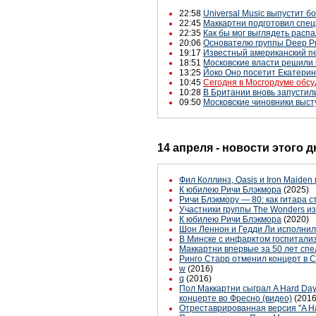
22:58
Universal Music выпустит бо
22:45
Маккартни подготовил спецр
22:35
Как бы мог выглядеть распад
20:06
Основателю группы Deep Pu
19:17
Известный американский пе
18:51
Московские власти решили 
13:25
Йоко Оно посетит Екатерин
10:45
Сегодня в Мосгордуме обсу
10:28
В Британии вновь запустил
09:50
Московские чиновники выст
14 апреля - новости этого 
Фил Коллинз, Oasis и Iron Maiden
К юбилею Ричи Блэкмора
(2025)
Ричи Блэкмору — 80: как гитара 
Участники группы The Wonders из
К юбилею Ричи Блэкмора
(2020)
Шон Леннон и Гедди Ли исполнил
В Минске с инфарктом госпитали
Маккартни впервые за 50 лет спел
Ринго Старр отменил концерт в 
w
(2016)
q
(2016)
Пол Маккартни сыграл A Hard Day's 
концерте во Фресно (видео)
(2016
Отреставрированная версия "A Ha