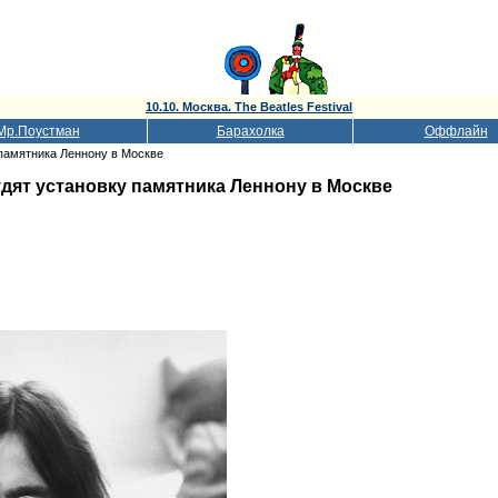
10.10. Москва. The Beatles Festival
Мр.Поустман
Барахолка
Оффлайн
 памятника Леннону в Москве
дят установку памятника Леннону в Москве