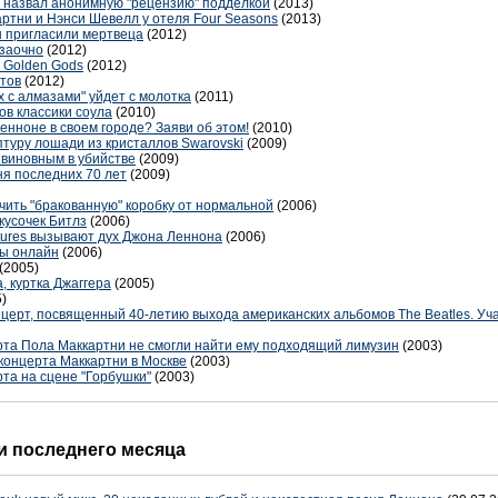
 назвал анонимную "рецензию" подделкой
(2013)
ртни и Нэнси Шевелл у отеля Four Seasons
(2013)
 пригласили мертвеца
(2012)
 заочно
(2012)
 Golden Gods
(2012)
нтов
(2012)
х с алмазами" уйдет с молотка
(2011)
ов классики соула
(2010)
нноне в своем городе? Заяви об этом!
(2010)
туру лошади из кристаллов Swarovski
(2009)
 виновным в убийстве
(2009)
я последних 70 лет
(2009)
личить "бракованную" коробку от нормальной
(2006)
кусочек Битлз
(2006)
ctures вызывают дух Джона Леннона
(2006)
ны онлайн
(2006)
(2005)
, куртка Джаггера
(2005)
)
нцерт, посвященный 40-летию выхода американских альбомов The Beatles. Учас
рта Пола Маккартни не смогли найти ему подходящий лимузин
(2003)
концерта Маккартни в Москве
(2003)
ерта на сцене "Горбушки"
(2003)
 последнего месяца