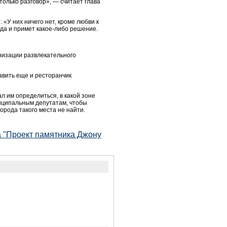
только разговор», — считает глава
 «У них ничего нет, кроме любви к
нда и примет какое-либо решение.
анизации развлекательного
тавить еще и ресторанчик
л им определиться, в какой зоне
ниципальным депутатам, чтобы
орода такого места не найти.
а "Проект памятника Джону