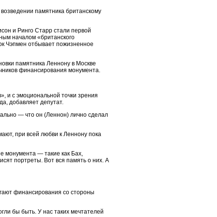
о возведении памятника британскому
исон и Ринго Старр стали первой
ьным началом «британского
арк Чэпмен отбывает пожизненное
ановки памятника Леннону в Москве
очников финансирования монумента.
», и с эмоциональной точки зрения
да, добавляет депутат.
ально — что он (Леннон) лично сделал
мают, при всей любви к Леннону пока
е монумента — такие как Бах,
исят портреты. Вот вся память о них. А
агают финансирования со стороны
огли бы быть. У нас таких мечтателей