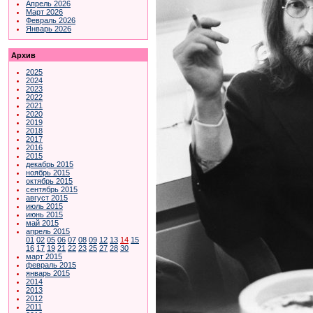
Апрель 2026
Март 2026
Февраль 2026
Январь 2026
Архив
2025
2024
2023
2022
2021
2020
2019
2018
2017
2016
2015
декабрь 2015
ноябрь 2015
октябрь 2015
сентябрь 2015
август 2015
июль 2015
июнь 2015
май 2015
апрель 2015
01
02
05
06
07
08
09
12
13
14
15
16
17
19
21
22
23
25
27
28
30
март 2015
февраль 2015
январь 2015
2014
2013
2012
2011