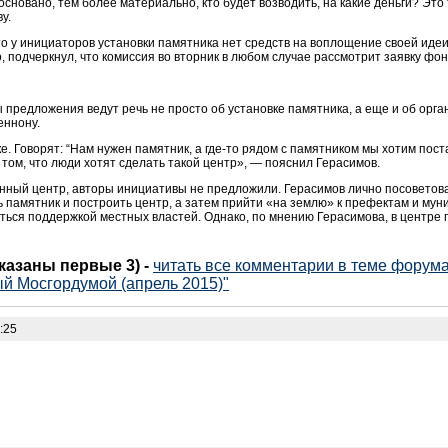
сновано, тем более материально, кто будет возводить, на какие деньги? Это 
у.
то у инициаторов установки памятника нет средств на воплощение своей идеи:
о, подчеркнул, что комиссия во вторник в любом случае рассмотрит заявку фо
ы предложения ведут речь не просто об установке памятника, а еще и об орг
еннону.
е. Говорят: “Нам нужен памятник, а где-то рядом с памятником мы хотим пос
 том, что люди хотят сделать такой центр», — пояснил Герасимов.
анный центр, авторы инициативы не предложили. Герасимов лично посоветова
ь памятник и построить центр, а затем прийти «на землю» к префектам и му
ься поддержкой местных властей. Однако, по мнению Герасимова, в центре г
оказаны первые 3)
-
читать все комментарии в теме форум
ый Мосгордумой (апрель 2015)"
:25