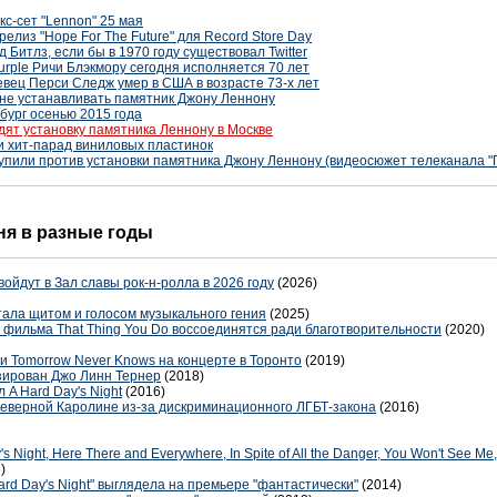
кс-сет "Lennon" 25 мая
елиз "Hope For The Future" для Record Store Day
 Битлз, если бы в 1970 году существовал Twitter
rple Ричи Блэкмору сегодня исполняется 70 лет
вец Перси Следж умер в США в возрасте 73-х лет
не устанавливать памятник Джону Леннону
бург осенью 2015 года
дят установку памятника Леннону в Москве
и хит-парад виниловых пластинок
упили против установки памятника Джону Леннону (видеосюжет телеканала "П
дня в разные годы
 войдут в Зал славы рок-н-ролла в 2026 году
(2026)
стала щитом и голосом музыкального гения
(2025)
 фильма That Thing You Do воссоединятся ради благотворительности
(2020)
и Tomorrow Never Knows на концерте в Торонто
(2019)
зирован Джо Линн Тернер
(2018)
 A Hard Day's Night
(2016)
Северной Каролине из-за дискриминационного ЛГБТ-закона
(2016)
Night, Here There and Everywhere, In Spite of All the Danger, You Won't See Me,
)
rd Day's Night" выглядела на премьере "фантастически"
(2014)