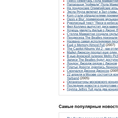
Пресс-секретарь Пола Маккартни
Папарацци "поймали" Пола Макка
На лондонские Олимпийские игры
Эксла Роуза включат в Зал славы
Korn стали обладателями премии
Oasis и Blur: примирение музыка
Рукописный текст "Люси в небеса
Фил Коллинз выпустит диск кавер
Хочешь увидеть фильм о Джоне Ле
Стелла Маккартни создала скульп
Продюсера The Beatles признали
Названа самая исполняемая песн
Ещё о Memory Almost Full
(2007)
The Capitol Albums Vol.2 - как от
Майкл Джексон продал еще один 
В нью-йоркской галерее Metro Pi
Записи The Beatles будут доступ
Лондон: Джордж рядом с Джоном
Платье Дороти, рукопись Леннона
Скончался Джонни Джонсон
(2005
22 апреля в Москве состоится ко
Yarband
(2005)
Организаторы московского конце
Последние новости о подготовке 
Группа Jethro Tull дала два конц
Самые популярные новости