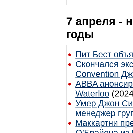
7 апреля - 
годы
Пит Бест объ
Скончался экс
Convention Д
ABBA анонсир
Waterloo
(2024
Умер Джон Син
менеджер гру
Маккартни пре
О’Брайена из 