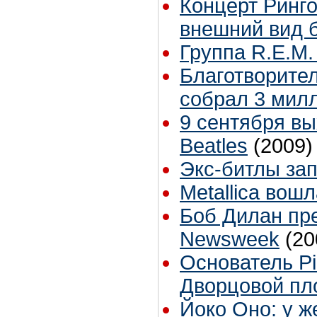
Концерт Ринго
внешний вид 
Группа R.E.M.
Благотворител
собрал 3 мил
9 сентября в
Beatles
(2009)
Экс-битлы за
Metallica вош
Боб Дилан пр
Newsweek
(20
Основатель Pi
Дворцовой пл
Йоко Оно: у ж