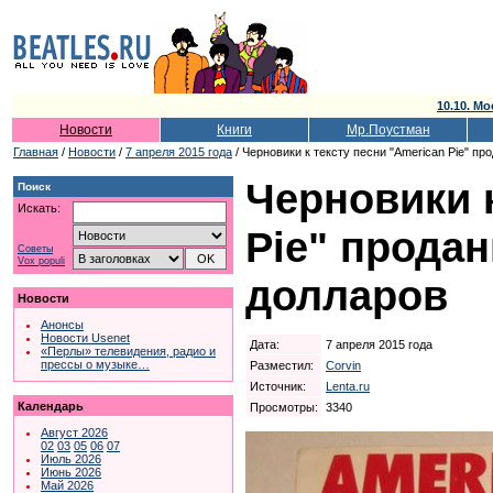
10.10. Мо
Новости
Книги
Мр.Поустман
Главная
/
Новости
/
7 апреля 2015 года
/ Черновики к тексту песни "American Pie" пр
Черновики к
Поиск
Искать:
Pie" продан
Советы
Vox populi
долларов
Новости
Анонсы
Новости Usenet
Дата:
7 апреля 2015 года
«Перлы» телевидения, радио и
прессы о музыке…
Разместил:
Corvin
Источник:
Lenta.ru
Календарь
Просмотры:
3340
Август 2026
02
03
05
06
07
Июль 2026
Июнь 2026
Май 2026