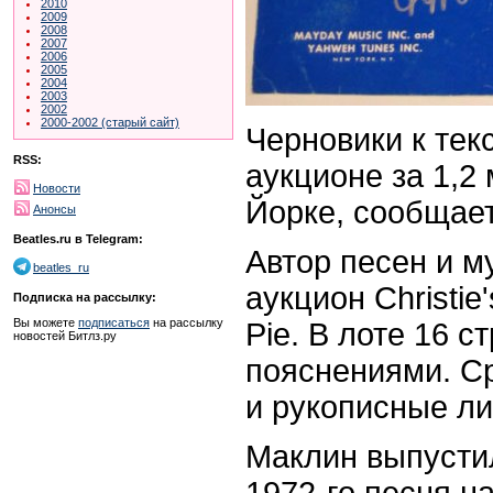
2010
2009
2008
2007
2006
2005
2004
2003
2002
2000-2002 (старый сайт)
Черновики к тек
RSS:
аукционе за 1,2
Новости
Йорке, сообщае
Анонсы
Beatles.ru в Telegram:
Автор песен и м
beatles_ru
аукцион Christie
Подписка на рассылку:
Вы можете
подписаться
на рассылку
Pie. В лоте 16 с
новостей Битлз.ру
пояснениями. Ср
и рукописные ли
Маклин выпустил
1972-го песня н