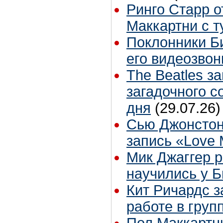
Ринго Старр о
Маккартни с т
Поклонники Б
его видеозвон
The Beatles з
загадочного 
дня
(29.07.26)
Сью Джонстон
запись «Love
Мик Джаггер р
научились у Б
Кит Ричардс з
работе в груп
Пол Маккартни