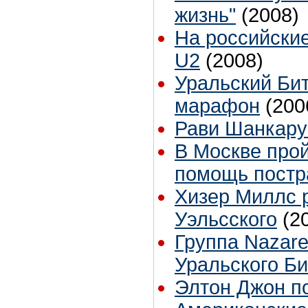
жизнь"
(2008)
На российски
U2
(2008)
Уральский Бит
марафон
(200
Рави Шанкару 
В Москве прой
помощь постр
Хизер Миллс 
Уэльсского
(2
Группа Nazare
Уральского Би
Элтон Джон п