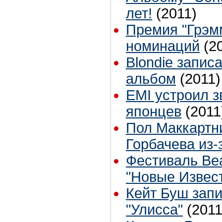
лет!
(2011)
Премия "Грэм
номинаций
(2
Blondie запис
альбом
(2011)
EMI устроил 
японцев
(2011
Пол Маккартни
Горбачева из-
Фестиваль Bea
"Новые Извес
Кейт Буш зап
"Улисса"
(2011