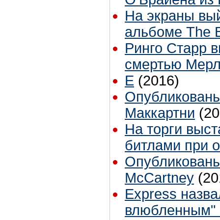
На экраны вы
альбоме The Be
Ринго Старр в
смертью Мерл
E
(2016)
Опубликованы
Маккартни
(20
На торги выс
битлами при 
Опубликованы
McCartney
(20
Express назв
влюбленным" 