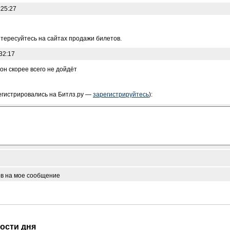
:25:27
нтересуйтесь на сайтах продажи билетов.
32:17
он скорее всего не дойдёт
егистрировались на Битлз.ру —
зарегистрируйтесь
):
ов на мое сообщение
вости дня