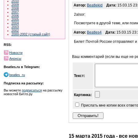
2010
2009
Автор:
Beatlekid
Дата:
15.03.15 23
2008
2007
2alsor:
2006
2005
Посмотрите в другой теме, или пои
2004
2003
2002
Автор:
Beatles4
Дата:
15.03.15 23:
2000-2002 (старый сайт)
Билет Почтой России отправляют и 
RSS:
Новости
Ваш комментарий (если вы еще не р
Анонсы
Beatles.ru в Telegram:
beatles_ru
Текст:
Подписка на рассылку:
Вы можете
подписаться
на рассылку
новостей Битлз.ру
Картинка:
Прислать мне копии всех ответ
15 марта 2015 года - все но