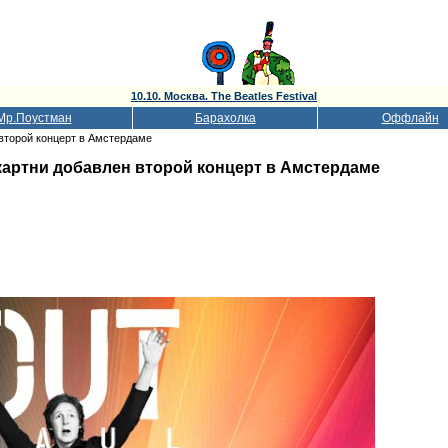
10.10. Москва. The Beatles Festival
Мр.Поустман
Барахолка
Оффлайн
 второй концерт в Амстердаме
картни добавлен второй концерт в Амстердаме