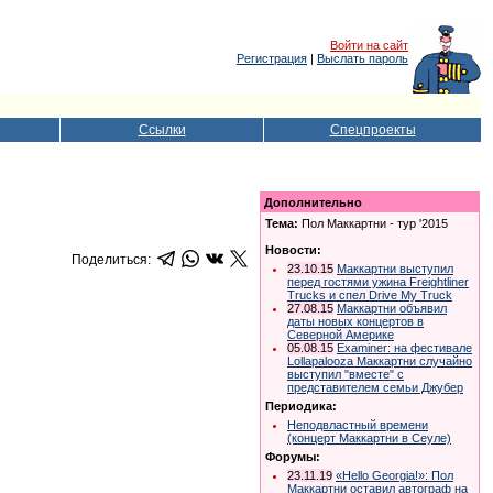
Войти на сайт
Регистрация
|
Выслать пароль
Ссылки
Спецпроекты
Дополнительно
Тема:
Пол Маккартни - тур '2015
Новости:
Поделиться:
23.10.15
Маккартни выступил
перед гостями ужина Freightliner
Trucks и спел Drive My Truck
27.08.15
Маккартни объявил
даты новых концертов в
Северной Америке
05.08.15
Examiner: на фестивале
Lollapalooza Маккартни случайно
выступил "вместе" с
представителем семьи Джубер
Периодика:
Неподвластный времени
(концерт Маккартни в Сеуле)
Форумы:
23.11.19
«Hello Georgia!»: Пол
Маккартни оставил автограф на