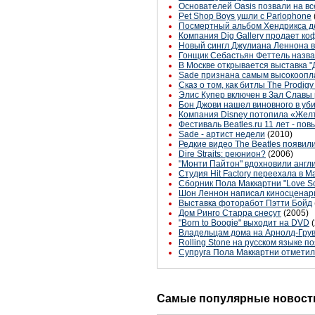
Основателей Oasis позвали на в
Pet Shop Boys ушли с Parlophone
Посмертный альбом Хендрикса д
Компания Dig Gallery продает ко
Новый сингл Джулиана Леннона 
Гонщик Себастьян Феттель назвал
В Москве открывается выставка "
Sade признана самым высокоопла
Сказ о том, как битлы The Prodig
Элис Купер включен в Зал Славы 
Бон Джови нашел виновного в уб
Компания Disney потопила «Жел
Фестиваль Beatles.ru 11 лет - п
Sade - артист недели
(2010)
Редкие видео The Beatles появил
Dire Straits: реюнион?
(2006)
"Монти Пайтон" вдохновили англ
Студия Hit Factory переехала в 
Сборник Пола Маккартни "Love S
Шон Леннон написал киносценар
Выставка фоторабот Пэтти Бойд
Дом Ринго Старра снесут
(2005)
"Born to Boogie" выходит на DVD
Владельцам дома на Арнолд-Гру
Rolling Stone на русском языке п
Супруга Пола Маккартни отметил
Самые популярные новости