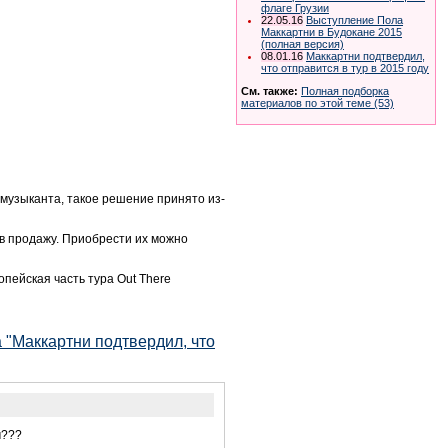
флаге Грузии
22.05.16
Выступление Пола
Маккартни в Будокане 2015
(полная версия)
08.01.16
Маккартни подтвердил,
что отправится в тур в 2015 году
См. также:
Полная подборка
материалов по этой теме (53)
музыканта, такое решение принято из-
 в продажу. Приобрести их можно
опейская часть тура Out There
 "Маккартни подтвердил, что
м???