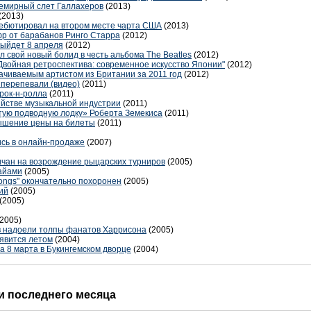
семирный слет Галлахеров
(2013)
(2013)
ебютировал на втором месте чарта США
(2013)
фр от барабанов Ринго Старра
(2012)
выйдет 8 апреля
(2012)
 свой новый болид в честь альбома The Beatles
(2012)
Двойная ретроспектива: современное искусство Японии"
(2012)
чиваемым артистом из Британии за 2011 год
(2012)
y перепевали (видео)
(2011)
рок-н-ролла
(2011)
ийстве музыкальной индустрии
(2011)
тую подводную лодку» Роберта Земекиса
(2011)
овышение цены на билеты
(2011)
ись в онлайн-продаже
(2007)
ичан на возрождение рыцарских турниров
(2005)
Майами
(2005)
ongs" окончательно похоронен
(2005)
ий
(2005)
(2005)
(2005)
в надоели толпы фанатов Харрисона
(2005)
оявится летом
(2004)
а 8 марта в Букингемском дворце
(2004)
 последнего месяца