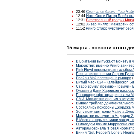
23:46
Скончался басист Toto Май
12:44
Йоко Оно и Питер Блейк ста
12:31
В гастрольный график Макк
12:02
Хизер Миллс: Маккартни со
11:52
Ринго Старр чувствует себ
15 марта - новости этого д
В Британии выпускают монету в 
Маккартни: именно Ринго заинте
Pink Floyd перевыпустят альбом 
Песня в исполнении Сергея Гуца
Брайан Мэй посвящен в рыцари
(
Битый Час - 024 - Калейдоскоп Б
Старр вручил премию «Грэмми» 
Оливия и Дани Харрисон рассказа
Папарацци сфотографировали Ма
СМИ: Маккартни оценил выступле
Вышел трейлер документального
Состоялись похороны Джорджа 
Sony покупает долю Майкла Джек
Маккартни выступит в Мадриде 2
В Москве открылся мини завод, по
О молодом Джиме Моррисоне сни
Авторам сериала "Новая норма" ра
Винил "Sgt. Pepper's Lonely Hear