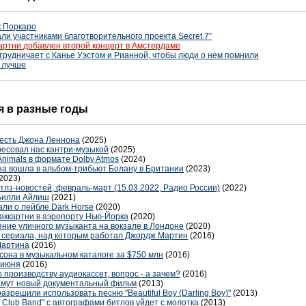
к Поркаро
ли участниками благотворительного проекта Secret 7”
артни добавлен второй концерт в Амстердаме
трудничает с Канье Уэстом и Рианной, чтобы люди о нем помнили
я лучше
ня в разные годы
честь Джона Леннона
(2025)
ресовал нас кантри-музыкой
(2025)
Animals в формате Dolby Atmos
(2024)
на вошла в альбом-трибьют Болану в Британии
(2023)
2023)
итлз-новостей, февраль-март (15.03.2022, Радио России)
(2022)
Билли Айлиш
(2021)
ли о лейбле Dark Horse
(2020)
ккартни в аэропорту Нью-Йорка
(2020)
ние уличного музыканта на вокзале в Лондоне
(2020)
 сериала, над которым работал Джордж Мартин
(2016)
Мартина
(2016)
сона в музыкальном каталоге за $750 млн
(2016)
 июня
(2016)
 производству аудиокассет, вопрос - а зачем?
(2016)
мут новый документальный фильм
(2013)
зрешили использовать песню "Beautiful Boy (Darling Boy)"
(2013)
ts Club Band" с автографами битлов уйдет с молотка
(2013)