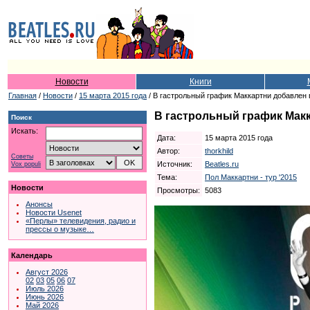
Новости
Книги
Главная
/
Новости
/
15 марта 2015 года
/ В гастрольный график Маккартни добавлен
В гастрольный график Мак
Поиск
Искать:
Дата:
15 марта 2015 года
Автор:
thorkhild
Советы
Источник:
Beatles.ru
Vox populi
Тема:
Пол Маккартни - тур '2015
Новости
Просмотры:
5083
Анонсы
Новости Usenet
«Перлы» телевидения, радио и
прессы о музыке…
Календарь
Август 2026
02
03
05
06
07
Июль 2026
Июнь 2026
Май 2026