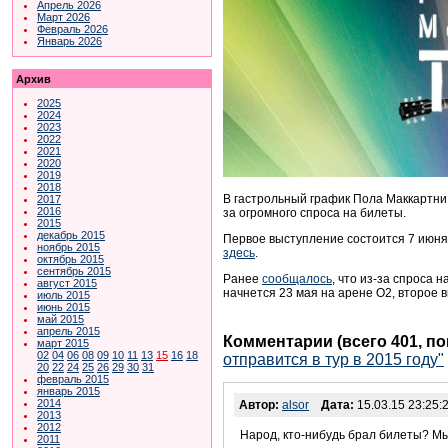
Апрель 2026
Март 2026
Февраль 2026
Январь 2026
Архив
2025
2024
2023
2022
2021
2020
2019
2018
В гастрольный график Пола Маккартн
2017
2016
за огромного спроса на билеты.
2015
декабрь 2015
Первое выступление состоится 7 июня,
ноябрь 2015
здесь
.
октябрь 2015
сентябрь 2015
Ранее
сообщалось
, что и
з-за спроса 
август 2015
начнется 23 мая на арене О2, второе 
июль 2015
июнь 2015
май 2015
апрель 2015
Комментарии (всего 401, п
март 2015
02
04
06
08
09
10
11
13
15
16
18
отправится в тур в 2015 году"
20
22
24
25
26
29
30
31
февраль 2015
январь 2015
2014
Автор:
alsor
Дата:
15.03.15 23:25:
2013
2012
Народ, кто-нибудь брал билеты? Мы
2011