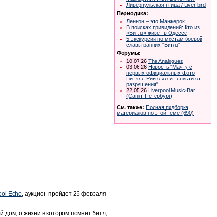
Ливерпульская птица / Liver bird
Периодика:
Леннон – это Манжерок
В поисках привидений: Кто из
«Битлз» живет в Одессе
5 экскурсий по местам боевой
славы ранних "Битлз"
Форумы:
10.07.26
The Analogues
03.06.26
Новость "Мачту с
первых официальных фото
Битлз с Ринго хотят спасти от
разрушения"
22.05.26
Liverpool Music-Bar
(Санкт-Петербург)
См. также:
Полная подборка
материалов по этой теме (690)
ool
E
cho
, аукцион пройдет 26 февраля
й дом, о жизни в котором помнит битл,