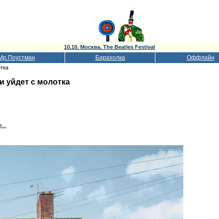
10.10. Москва. The Beatles Festival
Мр.Поустман
Барахолка
Оффлайн
отка
и уйдет с молотка
...