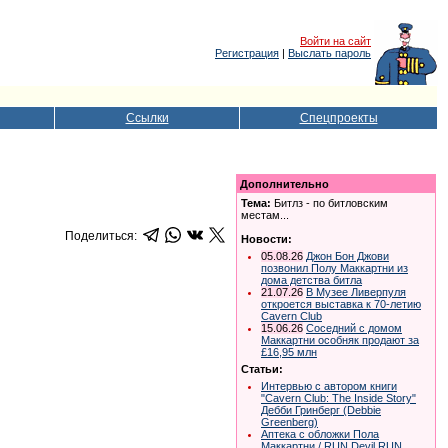
Войти на сайт
Регистрация
|
Выслать пароль
Ссылки
Спецпроекты
Дополнительно
Тема:
Битлз - по битловским
местам...
Поделиться:
Новости:
05.08.26
Джон Бон Джови
позвонил Полу Маккартни из
дома детства битла
21.07.26
В Музее Ливерпуля
откроется выставка к 70-летию
Cavern Club
15.06.26
Соседний с домом
Маккартни особняк продают за
£16,95 млн
Статьи:
Интервью с автором книги
"Cavern Club: The Inside Story"
Дебби Гринберг (Debbie
Greenberg)
Аптека с обложки Пола
Маккартни / RUN Devil RUN