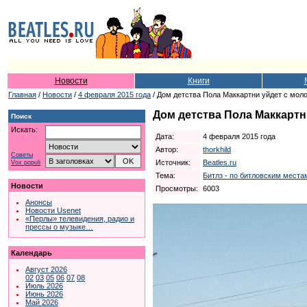
Новости
Книги
Главная
/
Новости
/
4 февраля 2015 года
/ Дом детства Пола Маккартни уйдет с мол
Дом детства Пола Маккартн
Поиск
Искать:
Дата:
4 февраля 2015 года
Автор:
thorkhild
Советы
Источник:
Beatles.ru
Vox populi
Тема:
Битлз - по битловским местам
Новости
Просмотры:
6003
Анонсы
Новости Usenet
«Перлы» телевидения, радио и
прессы о музыке…
Календарь
Август 2026
02
03
05
06
07
08
Июль 2026
Июнь 2026
Май 2026