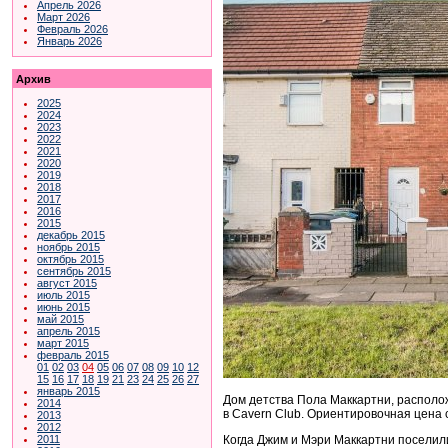
Апрель 2026
Март 2026
Февраль 2026
Январь 2026
Архив
2025
2024
2023
2022
2021
2020
2019
2018
2017
2016
2015
декабрь 2015
ноябрь 2015
октябрь 2015
сентябрь 2015
август 2015
июль 2015
июнь 2015
май 2015
апрель 2015
март 2015
февраль 2015
01
02
03
04
05
06
07
08
09
10
12
15
16
17
18
19
21
23
24
25
26
27
январь 2015
Дом детства Пола Маккартни, располож
2014
в Cavern Club.
Ориентировочная цена с
2013
2012
Когда Джим и Мэри Маккартни посели
2011