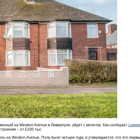
енный на Western Avenue в Ливерпуле, уйдет с молотка. Как сообщает
L
iverp
троения – от £100 тыс.
лись
на Western Avenue, Полу было четыре года, и утверждается, что это первы