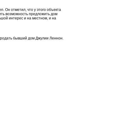
e
n.
Он отметил, что у этого объекта
чить возможность предложить дом
шой интерес и на местном, и на
 продать бывший дом Джулии Леннон
.