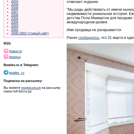
2010
отмечает издание.
2009
2008
"Мы рады действовать от имени нынешн
2007
недвижимости уникальная история. Еж
2006
детства Пола Маккартни для продажи 
2005
международном уровне.
2004
2003
Имя продавца не раскрывается.
2002
2000-2002 (старый сайт)
Ранее
сообщалось
, что
31 марта в зд
RSS:
Новости
Анонсы
Beatles.ru в Telegram:
beatles_ru
Подписка на рассылку:
Вы можете
подписаться
на рассылку
новостей Битлз.ру