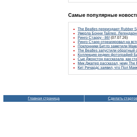
Самые популярные новости
The Beatles переиздают Rubber S
Умерла Бонни Тайлер. Легендарн
Ринго Старру - 86!
(07.07.26)
Ринго Старр отреагировал на вст
Поклонники Битлз заметили Макк
The Beatles запустили обратный 
Коллекцию редких фотографий Би
Сью Джонстон рассказала, как с
Мик Джаггер рассказал, чему The 
Кит Ричардс заявил, что Пол Макк
Главная страница
Сделать старто