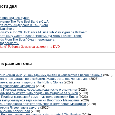
ости дня
 о прошедшем турне
пление The Pete Best Band в США
ерт Расти Андерсона в Сан-Диего
Эдинбурге
dise" - в Top 20 Hot Dance Music/Club Play журнала Billboard
ет книгу Олега Чилапа "Восемь рук чтобы обнять тебя"
rds From The Boys" будет переиздана
подробности!
 Hand" Роберта Земекиса выходит на DVD
я в разные годы
oul: новый микс, 20 неизданных дублей и неизвестная песня Леннона
(2026)
отсчет до загадочного события. Ждать осталось меньше дня
(2026)
амуж за сына гитариста The Rolling Stones
(2024)
е прозвучала «Imagine»
(2024)
 Пилчера только через два года после его кончины
(2023)
лу рояль может быть продан на аукционе за $3 млн
(2023)
 Пилбим, сыгравший заметную роль в истории Битлз
(2023)
не выпускавшуюся версию песни Broomstick Маккартни
(2020)
ль Lollapalooza покажет архивное выступление Маккартни
(2020)
тся в Ливерпуле в августе
(2020)
льбом на Abbey Road
(2020)
и Бенсона, автора популярных фотографий The Beatles
(2019)