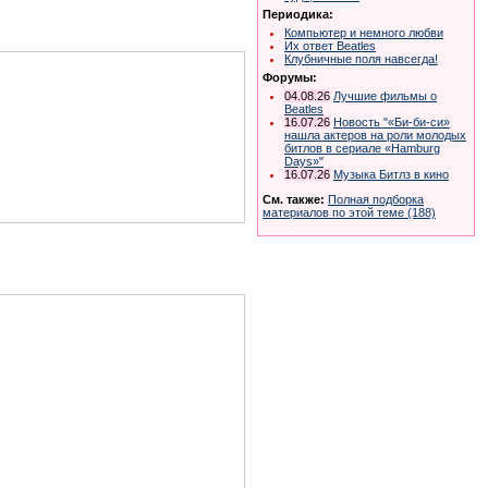
Периодика:
Компьютер и немного любви
Их ответ Beatles
Клубничные поля навсегда!
Форумы:
04.08.26
Лучшие фильмы о
Beatles
16.07.26
Новость "«Би-би-си»
нашла актеров на роли молодых
битлов в сериале «Hamburg
Days»"
16.07.26
Музыка Битлз в кино
См. также:
Полная подборка
материалов по этой теме (188)