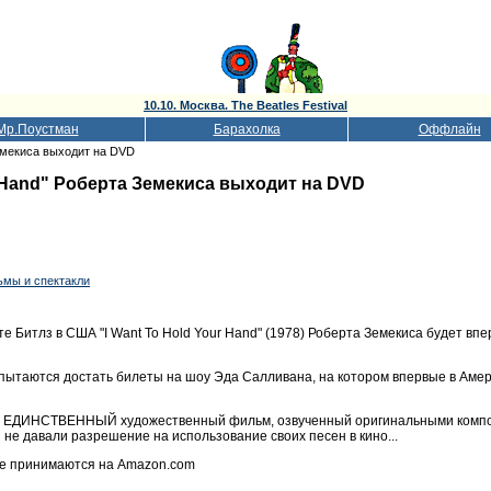
10.10. Москва. The Beatles Festival
Мр.Поустман
Барахолка
Оффлайн
Земекиса выходит на DVD
r Hand" Роберта Земекиса выходит на DVD
ьмы и спектакли
 Битлз в США "I Want To Hold Your Hand" (1978) Роберта Земекиса будет в
 пытаются достать билеты на шоу Эда Салливана, на котором впервые в Амер
nd - ЕДИНСТВЕННЫЙ художественный фильм, озвученный оригинальными компо
 не давали разрешение на использование своих песен в кино...
е принимаются на Amazon.com