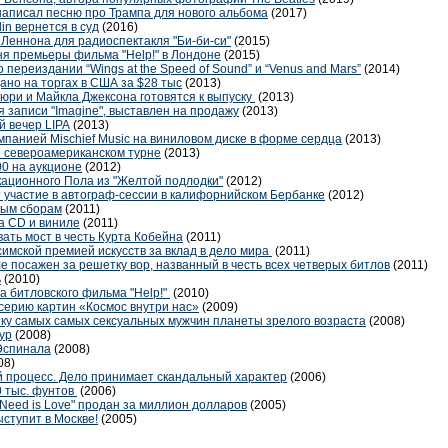
написал песню про Трампа для нового альбома
(2017)
in вернется в суд
(2016)
Леннона для радиоспектакля "Би-би-си"
(2015)
ня премьеры фильма "Help!" в Лондоне
(2015)
переиздании “Wings at the Speed of Sound” и “Venus and Mars”
(2014)
ано на торгах в США за $28 тыс
(2013)
юри и Майкла Джексона готовятся к выпуску
(2013)
 записи "Imagine", выставлен на продажу
(2013)
й вечер LIPA
(2013)
мпанией Mischief Music на виниловом диске в форме сердца
(2013)
 о североамериканском турне
(2013)
00 на аукционе
(2012)
кационного Пола из "Желтой подлодки"
(2012)
т участие в автограф-сессии в калифорнийском Бербанке
(2012)
вым сборам
(2011)
а CD и виниле
(2011)
ать мост в честь Курта Кобейна
(2011)
имской премией искусств за вклад в дело мира
(2011)
ле посажен за решетку вор, названный в честь всех четверых битлов
(2011)
ь
(2010)
а битловского фильма "Help!"
(2010)
серию картин «Космос внутри нас»
(2009)
тку самых самых сексуальных мужчин планеты зрелого возраста
(2008)
ур
(2008)
Эспинала
(2008)
08)
 процесс. Дело принимает скандальный характер
(2006)
0 тыс. фунтов
(2006)
 Need is Love" продан за миллион долларов
(2005)
ыступит в Москве!
(2005)