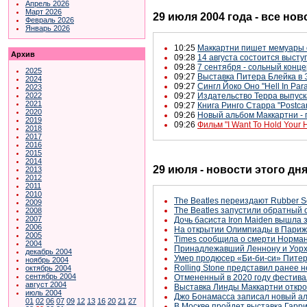
Апрель 2026
Март 2026
29 июля 2004 года - все нов
Февраль 2026
Январь 2026
10:25
Маккартни пишет мемуары
Архив
09:28
14 августа состоится высту
09:28
7 сентября - сольный конц
2025
09:27
Выставка Питера Блейка в 
2024
09:27
Сингл Йоко Оно "Hell In Para
2023
2022
09:27
Издательство Терра выпуска
2021
09:27
Книга Ринго Старра "Postca
2020
09:26
Новый альбом Маккартни - 
2019
09:26
Фильм "I Want To Hold Your
2018
2017
2016
2015
2014
29 июля - новости этого дн
2013
2012
2011
2010
The Beatles переиздают Rubber S
2009
The Beatles запустили обратный 
2008
2007
Дочь басиста Iron Maiden вышла з
2006
На открытии Олимпиады в Париж
2005
Times сообщила о смерти Нормана
2004
Принадлежавший Леннону и Уорхо
декабрь 2004
Умер продюсер «Би-би-си» Питер
ноябрь 2004
Rolling Stone представил ранее 
октябрь 2004
сентябрь 2004
Отмененный в 2020 году фестива
август 2004
Выставка Линды Маккартни открое
июль 2004
Джо Бонамасса записал новый а
01
02
06
07
09
12
13
16
20
21
27
В Москве пройдет выставка Гарр