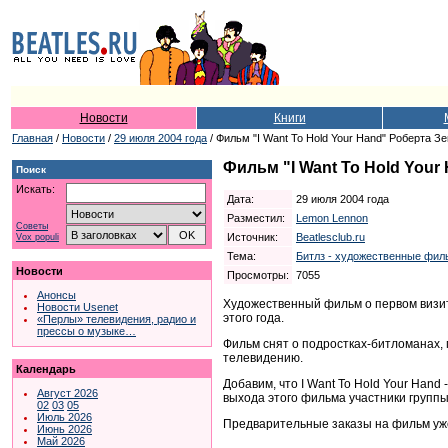
Новости
Книги
Главная
/
Новости
/
29 июля 2004 года
/ Фильм "I Want To Hold Your Hand" Роберта 
Фильм "I Want To Hold You
Поиск
Искать:
Дата:
29 июля 2004 года
Разместил:
Lemon Lennon
Советы
Источник:
Beatlesclub.ru
Vox populi
Тема:
Битлз - художественные фил
Новости
Просмотры:
7055
Анонсы
Художественный фильм о первом визите
Новости Usenet
этого года.
«Перлы» телевидения, радио и
прессы о музыке…
Фильм снят о подростках-битломанах,
телевидению.
Календарь
Добавим, что I Want To Hold Your Ha
Август 2026
выхода этого фильма участники группы
02
03
05
Июль 2026
Предварительные заказы на фильм уж
Июнь 2026
Май 2026