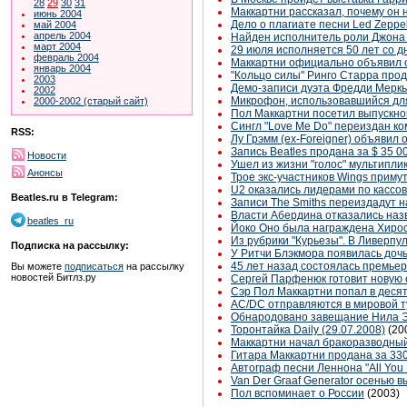
28
29
30
31
Маккартни рассказал, почему он 
июнь 2004
Дело о плагиате песни Led Zeppel
май 2004
апрель 2004
Найден исполнитель роли Джона 
март 2004
29 июля исполняется 50 лет со д
февраль 2004
Маккартни официально объявил о 
январь 2004
"Кольцо силы" Ринго Старра прод
2003
Демо-записи дуэта Фредди Меркь
2002
Микрофон, использовавшийся для
2000-2002 (старый сайт)
Пол Маккартни посетил выпускно
Сингл "Love Me Do" переиздан ко
RSS:
Лу Грэмм (ex-Foreigner) объявил
Запись Beatles продана за $ 35 0
Новости
Ушел из жизни "голос" мультипли
Анонсы
Трое экс-участников Wings приму
U2 оказались лидерами по кассо
Beatles.ru в Telegram:
Записи The Smiths переиздадут н
Власти Абердина отказались назв
beatles_ru
Йоко Оно была награждена Хирос
Из рубрики "Курьезы". В Ливерпу
Подписка на рассылку:
У Ритчи Блэкмора появилась доч
45 лет назад состоялась премьер
Вы можете
подписаться
на рассылку
новостей Битлз.ру
Сергей Парфенюк готовит новую 
Сэр Пол Маккартни попал в деся
AC/DC отправляются в мировой т
Обнародовано завещание Нила 
Торонтайка Daily (29.07.2008)
(20
Маккартни начал бракоразводный
Гитара Маккартни продана за 33
Автограф песни Леннона "All You
Van Der Graaf Generator осенью в
Пол вспоминает о России
(2003)