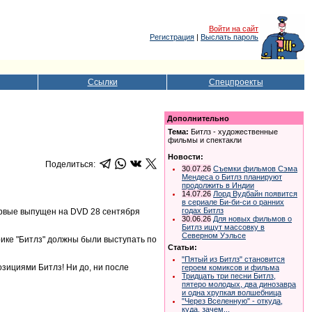
Войти на сайт
Регистрация
|
Выслать пароль
Ссылки
Спецпроекты
Дополнительно
Тема:
Битлз - художественные
фильмы и спектакли
Новости:
Поделиться:
30.07.26
Съемки фильмов Сэма
Мендеса о Битлз планируют
продолжить в Индии
14.07.26
Лорд Вудбайн появится
в сериале Би-би-си о ранних
годах Битлз
первые выпущен на DVD 28 сентября
30.06.26
Для новых фильмов о
Битлз ищут массовку в
Северном Уэльсе
ике "Битлз" должны были выступать по
Статьи:
"Пятый из Битлз" становится
зициями Битлз! Ни до, ни после
героем комиксов и фильма
Тридцать три песни Битлз,
пятеро молодых, два динозавра
и одна хрупкая волшебница
"Через Вселенную" - откуда,
куда, зачем...