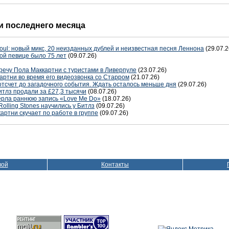
 последнего месяца
oul: новый микс, 20 неизданных дублей и неизвестная песня Леннона
(29.07.2
ой певице было 75 лет
(09.07.26)
речу Пола Маккартни с туристами в Ливерпуле
(23.07.26)
артни во время его видеозвонка со Старром
(21.07.26)
отсчет до загадочного события. Ждать осталось меньше дня
(29.07.26)
тлз продали за £27,3 тысячи
(08.07.26)
терла раннюю запись «Love Me Do»
(18.07.26)
Rolling Stones научились у Битлз
(09.07.26)
артни скучает по работе в группе
(09.07.26)
вой
Контакты