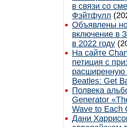
в связи со с
Фэйтфулл
(20
Объявлены но
включение в З
в 2022 году
(2
На сайте Chan
петиция с пр
расширенную 
Beatles: Get B
Полвека альбо
Generator «Th
Wave to Each 
Дани Харрисон