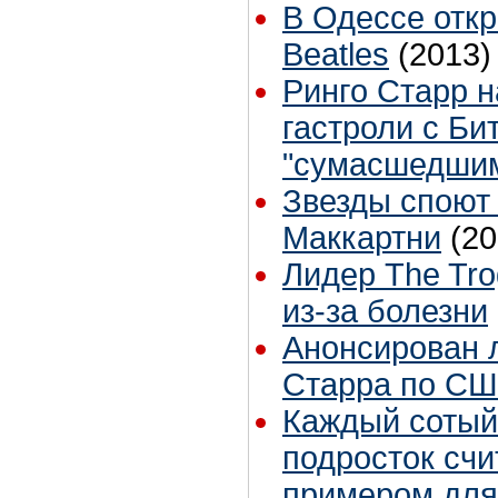
В Одессе отк
Beatles
(2013)
Ринго Старр н
гастроли с Би
"сумасшедши
Звезды споют 
Маккартни
(20
Лидер The Tr
из-за болезни
Анонсирован л
Старра по С
Каждый сотый
подросток счи
примером для