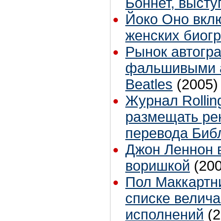
Боннет, высту
Йоко Оно вкл
женских биог
Рынок автогра
фальшивыми 
Beatles
(2005)
Журнал Rollin
размещать ре
перевода Биб
Джон Леннон 
воришкой
(20
Пол Маккартн
списке велич
исполнений
(