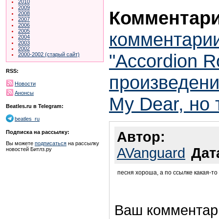
2010
2009
Комментари
2008
2007
2006
2005
комментарии
2004
2003
2002
"Accordion 
2000-2002 (старый сайт)
RSS:
произведени
Новости
Анонсы
My Dear, но 
Beatles.ru в Telegram:
beatles_ru
Подписка на рассылку:
Автор:
Вы можете
подписаться
на рассылку
AVanguard
Дат
новостей Битлз.ру
песня хороша, а по ссылке какая-то
Ваш комментар