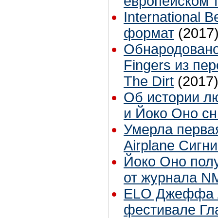
европейском 
International 
формат
(2017
Обнародовано
Fingers из пер
The Dirt
(2017
Об истории л
и Йоко Оно с
Умерла первая
Airplane Сигн
Йоко Оно полу
от журнала N
ELO Джеффа Л
фестивале Гл