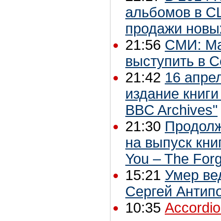
альбомов в С
продажи новы
21:56
СМИ: Ма
выступить в С
21:42
16 апре
издание книги 
BBC Archives"
21:30
Продолж
на выпуск книг
You – The Forg
15:21
Умер ве
Сергей Антип
10:35
Accordi