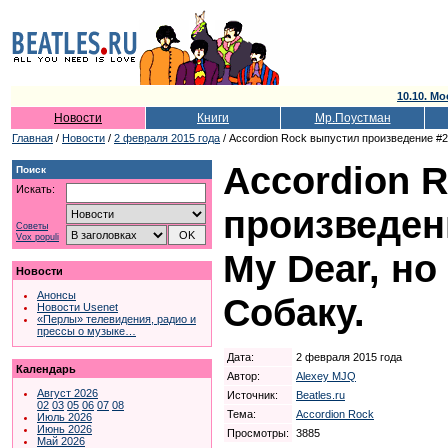
10.10. Мо
Новости
Книги
Мр.Поустман
Главная
/
Новости
/
2 февраля 2015 года
/ Accordion Rock выпустил произведение #2.
Accordion 
Поиск
Искать:
произведени
Советы
Vox populi
My Dear, но
Новости
Анонсы
Собаку.
Новости Usenet
«Перлы» телевидения, радио и
прессы о музыке…
Дата:
2 февраля 2015 года
Календарь
Автор:
Alexey MJQ
Август 2026
Источник:
Beatles.ru
02
03
05
06
07
08
Тема:
Accordion Rock
Июль 2026
Июнь 2026
Просмотры:
3885
Май 2026