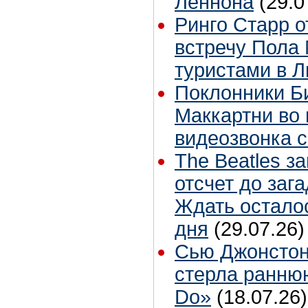
Леннона
(29.0
Ринго Старр о
встречу Пола 
туристами в 
Поклонники Б
Маккартни во 
видеозвонка 
The Beatles з
отсчет до заг
Ждать остало
дня
(29.07.26)
Сью Джонстон
стерла ранню
Do»
(18.07.26)