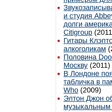
Звукозаписыв
и студия Abbe
долги америк
Citigroup
(2011
Гитары Клэпт
алкоголикам
(
Половина Door
Москву
(2011)
В Лондоне по
табличка в па
Who
(2009)
Элтон Джон о
музыкальным