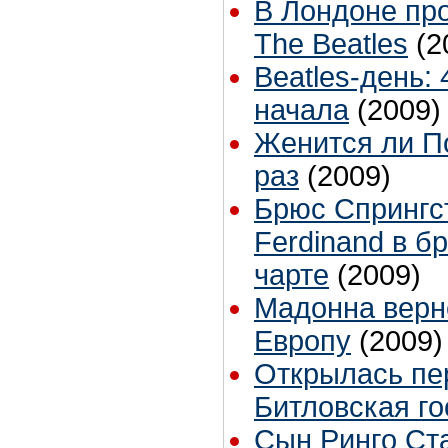
В Лондоне пр
The Beatles
(2
Beatles-день: 
начала
(2009)
Женится ли По
раз
(2009)
Брюс Спрингс
Ferdinand в б
чарте
(2009)
Мадонна верне
Европу
(2009)
Открылась пе
Битловская го
Сын Ринго Ст