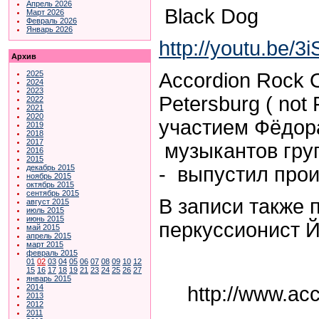
Апрель 2026
Black Dog
Март 2026
Февраль 2026
Январь 2026
http://youtu.be/
Архив
Accordion Rock O
2025
2024
2023
Petersburg ( not 
2022
2021
2020
участием Фёдора
2019
2018
2017
музыкантов гр
2016
2015
- выпустил прои
декабрь 2015
ноябрь 2015
октябрь 2015
сентябрь 2015
В записи также 
август 2015
июль 2015
июнь 2015
перкуссионист Й
май 2015
апрель 2015
март 2015
февраль 2015
01
02
03
04
05
06
07
08
09
10
12
15
16
17
18
19
21
23
24
25
26
27
январь 2015
http://www.acc
2014
2013
2012
2011