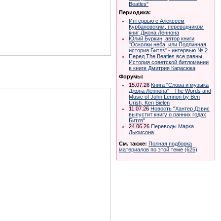
Beatles"
Периодика:
Интервью с Алексеем
Курбановским, переводчиком
книг Джона Леннона
Юлий Буркин, автор книги
"Осколки неба, или Подлинная
история Битлз" - интервью № 2
Перед The Beatles все равны.
История советской битломании
в книге Дмитрия Карасюка
Форумы:
15.07.26
Книга "Слова и музыка
Джона Леннона" - The Words and
Music of John Lennon by Ben
Urish, Ken Bielen
11.07.26
Новость "Хантер Дэвис
выпустит книгу о ранних годах
Битлз"
24.06.26
Переводы Марка
Льюисона
См. также:
Полная подборка
материалов по этой теме (625)