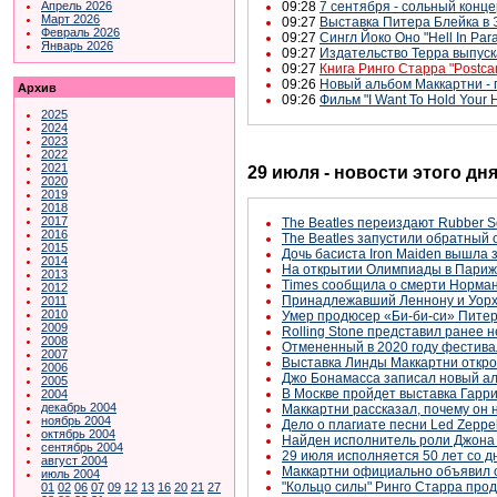
Апрель 2026
09:28
7 сентября - сольный конц
Март 2026
09:27
Выставка Питера Блейка в 
Февраль 2026
09:27
Сингл Йоко Оно "Hell In Para
Январь 2026
09:27
Издательство Терра выпуска
09:27
Книга Ринго Старра "Postca
09:26
Новый альбом Маккартни - 
Архив
09:26
Фильм "I Want To Hold Your
2025
2024
2023
2022
2021
29 июля - новости этого дн
2020
2019
2018
2017
The Beatles переиздают Rubber S
2016
The Beatles запустили обратный 
2015
Дочь басиста Iron Maiden вышла з
2014
На открытии Олимпиады в Париж
2013
Times сообщила о смерти Нормана
2012
Принадлежавший Леннону и Уорхо
2011
2010
Умер продюсер «Би-би-си» Питер
2009
Rolling Stone представил ранее 
2008
Отмененный в 2020 году фестива
2007
Выставка Линды Маккартни открое
2006
Джо Бонамасса записал новый а
2005
В Москве пройдет выставка Гарр
2004
декабрь 2004
Маккартни рассказал, почему он 
ноябрь 2004
Дело о плагиате песни Led Zeppel
октябрь 2004
Найден исполнитель роли Джона 
сентябрь 2004
29 июля исполняется 50 лет со д
август 2004
Маккартни официально объявил о 
июль 2004
"Кольцо силы" Ринго Старра прод
01
02
06
07
09
12
13
16
20
21
27