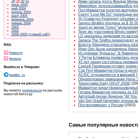
28
29
30
31
Демо-записи дуэта Фредди Меркь
июнь 2004
Микрофон, использовавшийся для
май 2004
Пол Маккартни посетил выпускно
апрель 2004
Сингл "Love Me Do" переиздан ко
март 2004
Лу Грэмм (ex-Foreigner) объявил
февраль 2004
Запись Beatles продана за $ 35 0
январь 2004
2003
Ушел из жизни "голос" мультипли
2002
Трое экс-участников Wings приму
2000-2002 (старый сайт)
U2 оказались лидерами по кассо
Записи The Smiths переиздадут н
Власти Абердина отказались назв
RSS:
Йоко Оно была награждена Хирос
Новости
Из рубрики "Курьезы". В Ливерпу
У Ритчи Блэкмора появилась доч
Анонсы
45 лет назад состоялась премьер
Сергей Парфенюк готовит новую 
Beatles.ru в Telegram:
Сэр Пол Маккартни попал в деся
AC/DC отправляются в мировой т
beatles_ru
Обнародовано завещание Нила 
Торонтайка Daily (29.07.2008)
(20
Подписка на рассылку:
Маккартни начал бракоразводный
Вы можете
подписаться
на рассылку
Гитара Маккартни продана за 33
новостей Битлз.ру
Автограф песни Леннона "All You
Van Der Graaf Generator осенью в
Пол вспоминает о России
(2003)
Самые популярные новости