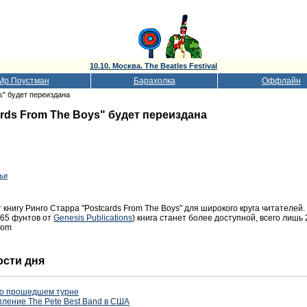
10.10. Москва. The Beatles Festival
Мр.Поустман
Барахолка
Оффлайн
s" будет переиздана
rds From The Boys" будет переиздана
тьи
 книгу Ринго Старра "Postcards From The Boys" для широкого круга читателей.
365 фунтов от
Genesis Publications
) книга станет более доступной, всего лиш
com
ости дня
 о прошедшем турне
пление The Pete Best Band в США