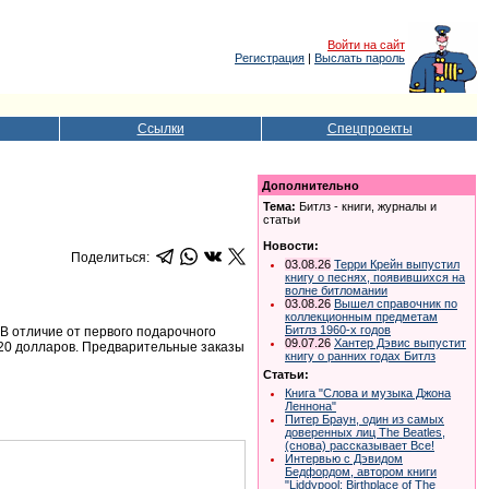
Войти на сайт
Регистрация
|
Выслать пароль
Ссылки
Спецпроекты
Дополнительно
Тема:
Битлз - книги, журналы и
статьи
Новости:
Поделиться:
03.08.26
Терри Крейн выпустил
книгу о песнях, появившихся на
волне битломании
03.08.26
Вышел справочник по
коллекционным предметам
Битлз 1960-х годов
 В отличие от первого подарочного
09.07.26
Хантер Дэвис выпустит
ь 20 долларов. Предварительные заказы
книгу о ранних годах Битлз
Статьи:
Книга "Слова и музыка Джона
Леннона"
Питер Браун, один из самых
доверенных лиц The Beatles,
(снова) рассказывает Все!
Интервью с Дэвидом
Бедфордом, автором книги
"Liddypool: Birthplace of The