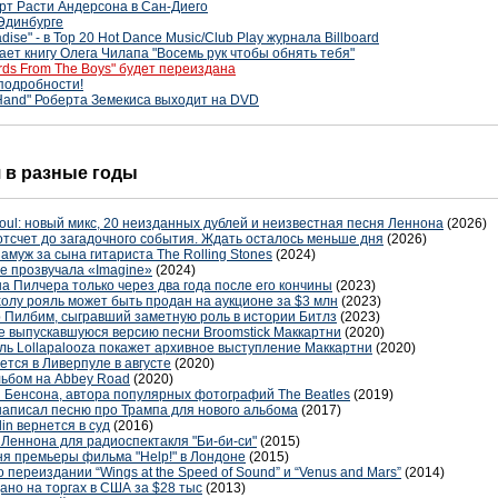
ерт Расти Андерсона в Сан-Диего
Эдинбурге
dise" - в Top 20 Hot Dance Music/Club Play журнала Billboard
ет книгу Олега Чилапа "Восемь рук чтобы обнять тебя"
rds From The Boys" будет переиздана
подробности!
 Hand" Роберта Земекиса выходит на DVD
я в разные годы
oul: новый микс, 20 неизданных дублей и неизвестная песня Леннона
(2026)
отсчет до загадочного события. Ждать осталось меньше дня
(2026)
амуж за сына гитариста The Rolling Stones
(2024)
е прозвучала «Imagine»
(2024)
 Пилчера только через два года после его кончины
(2023)
лу рояль может быть продан на аукционе за $3 млн
(2023)
 Пилбим, сыгравший заметную роль в истории Битлз
(2023)
не выпускавшуюся версию песни Broomstick Маккартни
(2020)
ль Lollapalooza покажет архивное выступление Маккартни
(2020)
тся в Ливерпуле в августе
(2020)
льбом на Abbey Road
(2020)
и Бенсона, автора популярных фотографий The Beatles
(2019)
написал песню про Трампа для нового альбома
(2017)
in вернется в суд
(2016)
Леннона для радиоспектакля "Би-би-си"
(2015)
ня премьеры фильма "Help!" в Лондоне
(2015)
переиздании “Wings at the Speed of Sound” и “Venus and Mars”
(2014)
ано на торгах в США за $28 тыс
(2013)