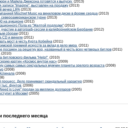
юри и Майкла Джексона готовятся к выпуску
(2013)
 записи "Imagine", выставлен на продажу
(2013)
й вечер LIPA
(2013)
мпанией Mischief Music на виниловом диске в форме сердца
(2013)
 о североамериканском турне
(2013)
00 на аукционе
(2012)
кационного Пола из "Желтой подлодки"
(2012)
т участие в автограф-сессии в калифорнийском Бербанке
(2012)
вым сборам
(2011)
а CD и виниле
(2011)
ать мост в честь Курта Кобейна
(2011)
имской премией искусств за вклад в дело мира
(2011)
ле посажен за решетку вор, названный в честь всех четверых битлов
(2011)
ь
(2010)
а битловского фильма "Help!"
(2010)
серию картин «Космос внутри нас»
(2009)
тку самых самых сексуальных мужчин планеты зрелого возраста
(2008)
ур
(2008)
Эспинала
(2008)
08)
 процесс. Дело принимает скандальный характер
(2006)
0 тыс. фунтов
(2006)
 Need is Love" продан за миллион долларов
(2005)
ыступит в Москве!
(2005)
 последнего месяца