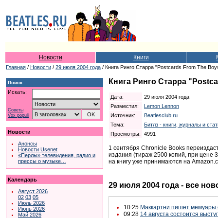
Новости
Книги
Главная
/
Новости
/
29 июля 2004 года
/ Книга Ринго Старра "Postcards From The Boy
Книга Ринго Старра "Postca
Поиск
Искать:
Дата:
29 июля 2004 года
Разместил:
Lemon Lennon
Советы
Источник:
Beatlesclub.ru
Vox populi
Тема:
Битлз - книги, журналы и ста
Новости
Просмотры:
4991
Анонсы
1 сентября Chronicle Books переиздаст
Новости Usenet
издания (тираж 2500 копий, при цене 
«Перлы» телевидения, радио и
на книгу уже принимаются на Amazon.
прессы о музыке…
Календарь
29 июля 2004 года - все нов
Август 2026
02
03
05
Июль 2026
10:25
Маккартни пишет мемуары
Июнь 2026
09:28
14 августа состоится высту
Май 2026