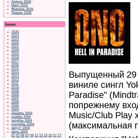
Апрель 2026
Март 2026
Февраль 2026
Январь 2026
Архив
2025
2024
2023
2022
2021
2020
2019
2018
2017
2016
2015
Выпущенный 29 
2014
2013
2012
виниле сингл Yok
2011
2010
2009
Paradise" (Mindt
2008
2007
попрежнему вход
2006
2005
2004
Music/Club Play 
декабрь 2004
ноябрь 2004
октябрь 2004
(максимальная п
сентябрь 2004
август 2004
июль 2004
01
02
06
07
09
12
13
16
20
21
27