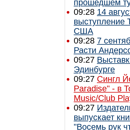
прошедшем т
09:28
14 авгус
выступление T
США
09:28
7 сентя
Расти Андерс
09:27
Выставк
Эдинбурге
09:27
Сингл Йо
Paradise" - в 
Music/Club Pla
09:27
Издател
выпускает кни
"Восемь рук ч