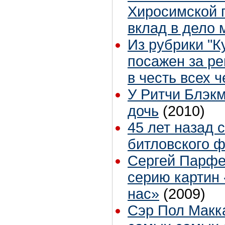
Хиросимской 
вклад в дело
Из рубрики "К
посажен за ре
в честь всех 
У Ритчи Блэк
дочь
(2010)
45 лет назад 
битловского ф
Сергей Парфе
серию картин
нас»
(2009)
Сэр Пол Макка