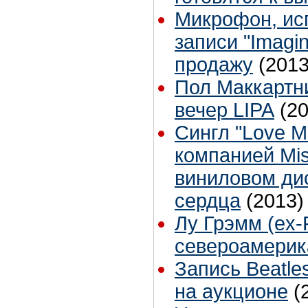
Микрофон, ис
записи "Imagi
продажу
(2013
Пол Маккартн
вечер LIPA
(2
Сингл "Love M
компанией Mis
виниловом ди
сердца
(2013)
Лу Грэмм (ex-
североамерик
Запись Beatle
на аукционе
(