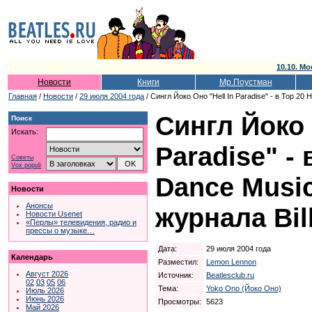
10.10. Мо
Новости
Книги
Мр.Поустман
Главная
/
Новости
/
29 июля 2004 года
/ Сингл Йоко Оно "Hell In Paradise" - в Top 20 
Сингл Йоко 
Поиск
Искать:
Paradise" - 
Советы
Vox populi
Dance Music
Новости
Анонсы
журнала Bil
Новости Usenet
«Перлы» телевидения, радио и
прессы о музыке…
Дата:
29 июля 2004 года
Календарь
Разместил:
Lemon Lennon
Август 2026
Источник:
Beatlesclub.ru
02
03
05
06
Тема:
Yoko Ono (Йоко Оно)
Июль 2026
Июнь 2026
Просмотры:
5623
Май 2026