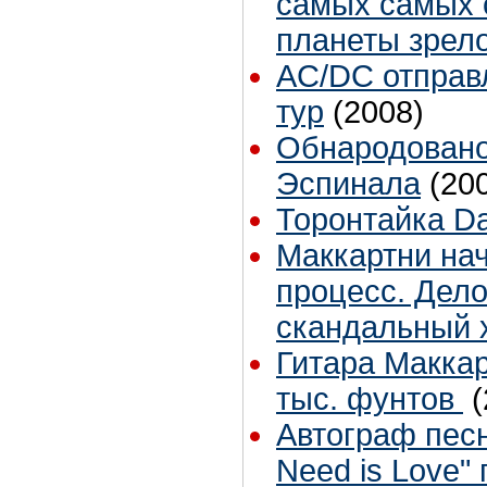
самых самых 
планеты зрело
AC/DC отправ
тур
(2008)
Обнародовано
Эспинала
(20
Торонтайка Dai
Маккартни на
процесс. Дел
скандальный 
Гитара Маккар
тыс. фунтов
(
Автограф песн
Need is Love"