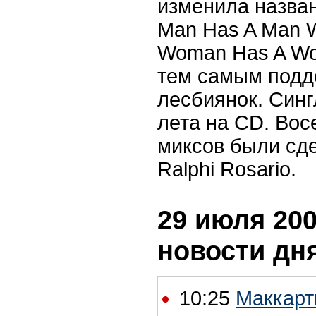
изменила
назва
Man Has A Man 
Woman Has A Wo
тем
самым
подд
лесбиянок
.
Синг
лета на CD. Во
миксов были с
Ralphi Rosario.
29 июля 200
новости дн
10:25
Маккарт