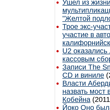
Ушел из жизни
мультипликац
"Желтой подл
Трое экс-учас
участие в авт
калифорнийск
U2 оказались
кассовым сбо
Записи The Sm
CD и виниле
(
Власти Аберд
назвать мост 
Кобейна
(2011
Йоко Оно был