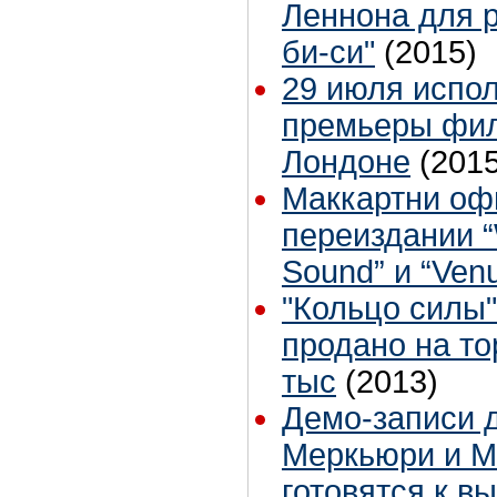
Леннона для р
би-си"
(2015)
29 июля испол
премьеры филь
Лондоне
(2015
Маккартни оф
переиздании “
Sound” и “Ven
"Кольцо силы"
продано на то
тыс
(2013)
Демо-записи 
Меркьюри и М
готовятся к в