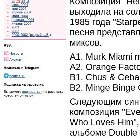
Композиция "Hell
28
29
30
31
июнь 2004
выходила на со
май 2004
апрель 2004
март 2004
1985 года "Starp
февраль 2004
январь 2004
2003
песня представл
2002
2000-2002 (старый сайт)
миксов.
RSS:
A1. Murk Miami m
Новости
Анонсы
A2.
Orange Factor
Beatles.ru в Telegram:
B1. Chus & Ceball
beatles_ru
B2. Minge Binge 
Подписка на рассылку:
Вы можете
подписаться
на рассылку
новостей Битлз.ру
Следующим
син
композиция
"Eve
Who Loves Him"
альбоме
Double 