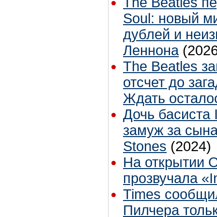
The Beatles п
Soul: новый м
дублей и неиз
Леннона
(2026
The Beatles з
отсчет до заг
Ждать остало
Дочь басиста 
замуж за сына
Stones
(2024)
На открытии 
прозвучала «I
Times сообщи
Пилчера тольк