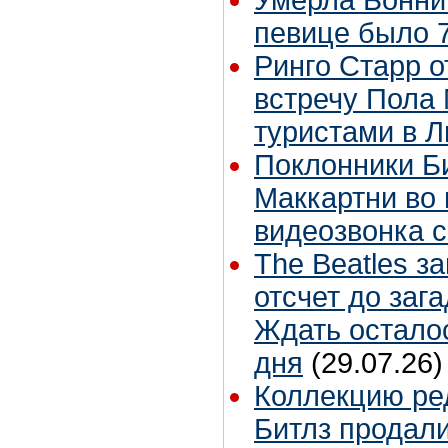
Умерла Бонни
певице было 7
Ринго Старр о
встречу Пола 
туристами в 
Поклонники Б
Маккартни во 
видеозвонка 
The Beatles з
отсчет до заг
Ждать остало
дня
(29.07.26)
Коллекцию ре
Битлз продали