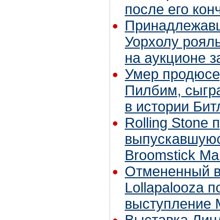
после его кон
Принадлежавш
Уорхолу роял
на аукционе з
Умер продюсе
Пилбим, сыгр
в истории Бит
Rolling Stone
выпускавшуюс
Broomstick Ма
Отмененный в
Lollapalooza 
выступление 
Выставка Лин