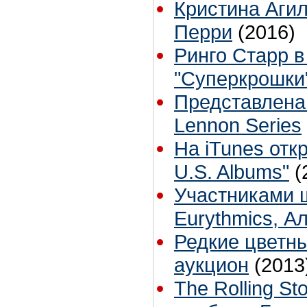
Кристина Агил
Перри
(2016)
Ринго Старр в
"Суперкрошки
Представлена 
Lennon Series
На iTunes откр
U.S. Albums"
(
Участниками ш
Eurythmics, А
Редкие цветны
аукцион
(2013
The Rolling S