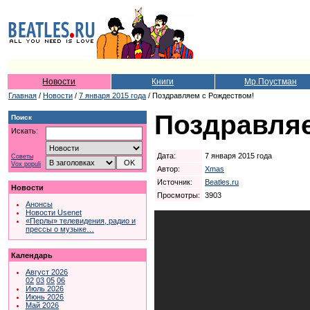
Новости
Книги
Мр.Поустман
Главная
/
Новости
/
7 января 2015 года
/ Поздравляем с Рождеством!
Поздравляе
Поиск
Искать:
Дата:
7 января 2015 года
Советы
Vox populi
Автор:
Xmas
Источник:
Beatles.ru
Новости
Просмотры:
3903
Анонсы
Новости Usenet
«Перлы» телевидения, радио и
прессы о музыке…
Календарь
Август 2026
02
03
05
06
Июль 2026
Июнь 2026
Май 2026