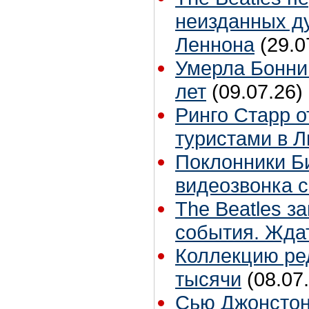
неизданных д
Леннона
(29.0
Умерла Бонни
лет
(09.07.26)
Ринго Старр о
туристами в 
Поклонники Би
видеозвонка 
The Beatles з
события. Жда
Коллекцию ре
тысячи
(08.07
Сью Джонстон