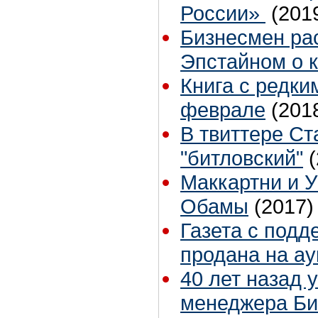
России»
(201
Бизнесмен рас
Эпстайном о 
Книга с редки
феврале
(201
В твиттере Ст
"битловский"
Маккартни и 
Обамы
(2017)
Газета с под
продана на а
40 лет назад 
менеджера Би