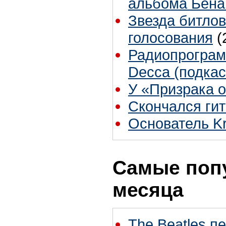
альбома Бена
Звезда битлов
голосования
(
Радиопрограмм
Decca (подкас
У «Призрака 
Скончался гит
Основатель Kr
Самые поп
месяца
The Beatles п