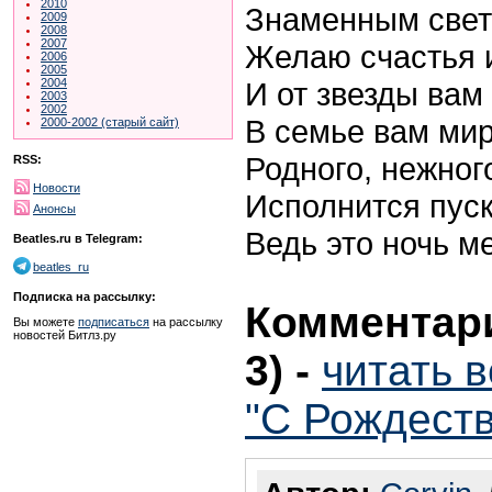
2010
Знаменным свет
2009
2008
2007
Желаю счастья 
2006
2005
И от звезды вам
2004
2003
2002
В семье вам мир
2000-2002 (старый сайт)
Родного, нежног
RSS:
Новости
Исполнится пус
Анонсы
Ведь это ночь м
Beatles.ru в Telegram:
beatles_ru
Подписка на рассылку:
Комментари
Вы можете
подписаться
на рассылку
новостей Битлз.ру
3)
-
читать 
"С Рождеств