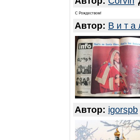
Автор:
Corvin
С Рождеством!
Автор:
В и т а 
Автор:
igorspb