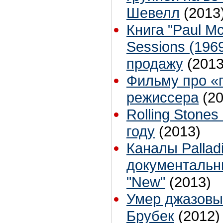
Шевелл
(2013
Книга "Paul M
Sessions (196
продажу
(2013
Фильму про «
режиссера
(2
Rolling Stone
году
(2013)
Каналы Pallad
документальн
"New"
(2013)
Умер джазовы
Брубек
(2012)