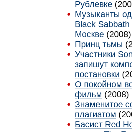
Рублевке
(200
Музыканты од
Black Sabbath
Москве
(2008)
Принц тьмы
(
Участники Soni
запишут комп
постановки
(2
О покойном в
фильм
(2008)
Знаменитое с
плагиатом
(20
Басист Red Ho