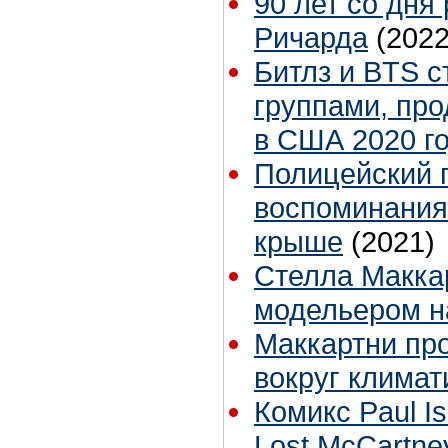
90 лет со дня
Ричарда
(2022
Битлз и BTS 
группами, пр
в США 2020 г
Полицейский 
воспоминания
крыше
(2021)
Стелла Макка
модельером н
Маккартни пр
вокруг климат
Комикс Paul I
Lost McCartne