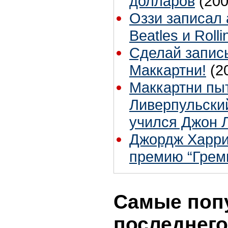
долларов
(200
Оззи записал
Beatles и Roll
Сделай запис
Маккартни!
(2
Маккартни пы
Ливерпульский
учился Джон 
Джордж Харри
премию “Грем
Самые поп
последнего