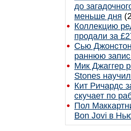
до загадочног
меньше дня
(
Коллекцию ре
продали за £2
Сью Джонстон 
раннюю запис
Мик Джаггер р
Stones научил
Кит Ричардс з
скучает по ра
Пол Маккартн
Bon Jovi в Нь