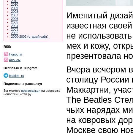
2011
2010
2009
2008
Именитый диза
2007
2006
известная свое
2005
2004
2003
не использовать
2002
2000-2002 (старый сайт)
мех и кожу, откр
RSS:
презентовала н
Новости
Анонсы
Вчера вечером в
Beatles.ru в Telegram:
beatles_ru
столицу России
Подписка на рассылку:
Маккартни, учас
Вы можете
подписаться
на рассылку
новостей Битлз.ру
The Beatles Сте
чьих нарядах м
на ковровых дор
Москве свою но