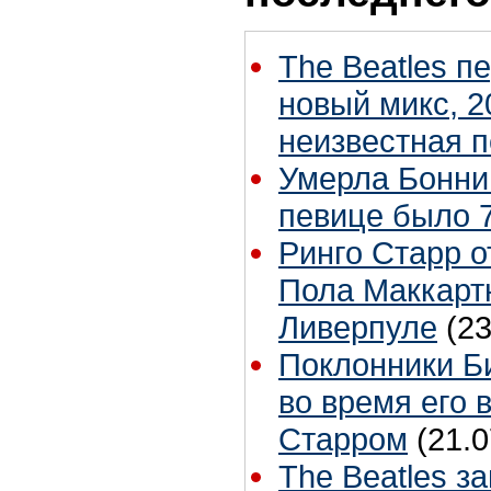
The Beatles п
новый микс, 2
неизвестная 
Умерла Бонни
певице было 7
Ринго Старр о
Пола Маккартн
Ливерпуле
(23
Поклонники Б
во время его 
Старром
(21.0
The Beatles з