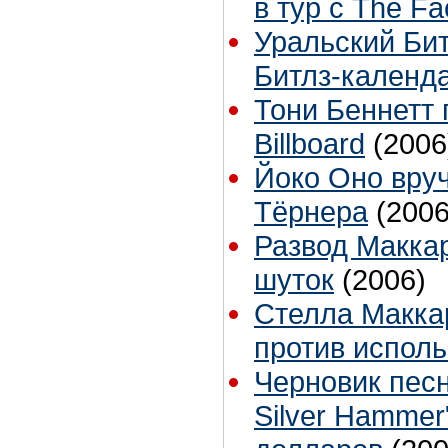
в тур с The F
Уральский Бит
Битлз-календа
Тони Беннетт 
Billboard
(2006
Йоко Оно вру
Тёрнера
(2006
Развод Маккар
шуток
(2006)
Стелла Макка
против испол
Черновик песн
Silver Hammer