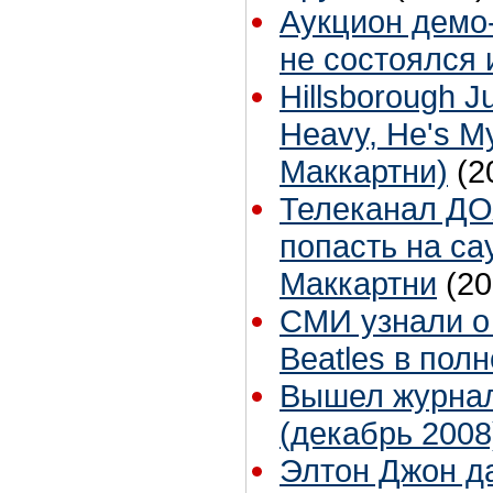
Аукцион демо
не состоялся 
Hillsborough Ju
Heavy, He's M
Маккартни)
(2
Телеканал ДО
попасть на са
Маккартни
(20
СМИ узнали о
Beatles в пол
Вышел журна
(декабрь 2008
Элтон Джон да