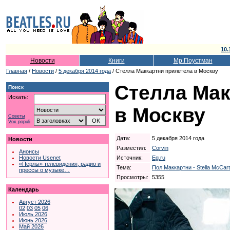
10.
Новости
Книги
Мр.Поустман
Главная
/
Новости
/
5 декабря 2014 года
/ Стелла Маккартни прилетела в Москву
Стелла Мак
Поиск
Искать:
в Москву
Советы
Vox populi
Дата:
5 декабря 2014 года
Новости
Разместил:
Corvin
Анонсы
Источник:
Eg.ru
Новости Usenet
«Перлы» телевидения, радио и
Тема:
Пол Маккартни - Stella McCar
прессы о музыке…
Просмотры:
5355
Календарь
Август 2026
02
03
05
06
Июль 2026
Июнь 2026
Май 2026