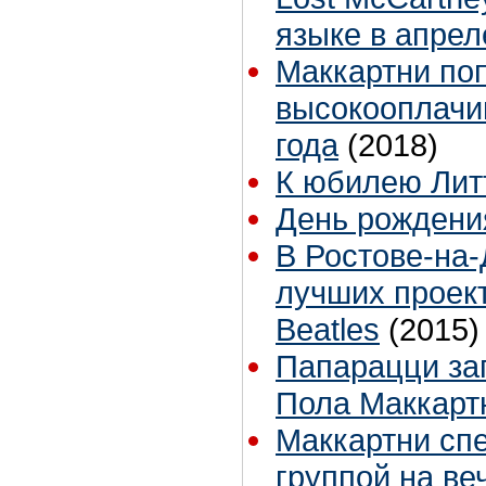
языке в апрел
Маккартни по
высокооплачи
года
(2018)
К юбилею Лит
День рождени
В Ростове-на-
лучших проек
Beatles
(2015)
Папарацци за
Пола Маккарт
Маккартни спе
группой на ве