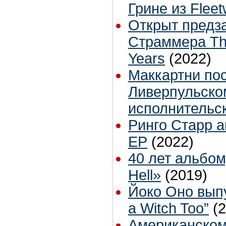
Грине из Flee
Открыт предза
Страммера Th
Years
(2022)
Маккартни по
Ливерпульско
исполнительск
Ринго Старр 
EP
(2022)
40 лет альбом
Hell»
(2019)
Йоко Оно выпу
a Witch Too”
(
Американском