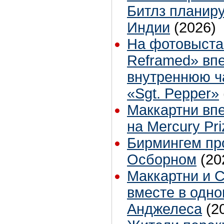
Битлз планир
Индии
(2026)
На фотовыста
Reframed» вп
внутреннюю ч
«Sgt. Pepper»
Маккартни вп
на Mercury Pri
Бирмингем пр
Осборном
(20
Маккартни и 
вместе в одно
Анджелеса
(2