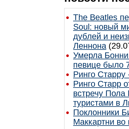
The Beatles п
Soul: новый м
дублей и неиз
Леннона
(29.0
Умерла Бонни
певице было 7
Ринго Старру -
Ринго Старр о
встречу Пола 
туристами в 
Поклонники Б
Маккартни во 