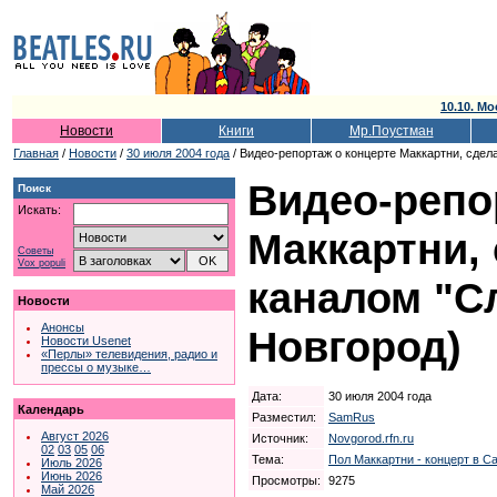
10.10. Мо
Новости
Книги
Мр.Поустман
Главная
/
Новости
/
30 июля 2004 года
/ Видео-репортаж о концерте Маккартни, сдел
Видео-репо
Поиск
Искать:
Маккартни,
Советы
Vox populi
каналом "С
Новости
Анонсы
Новгород)
Новости Usenet
«Перлы» телевидения, радио и
прессы о музыке…
Дата:
30 июля 2004 года
Календарь
Разместил:
SamRus
Август 2026
Источник:
Novgorod.rfn.ru
02
03
05
06
Тема:
Пол Маккартни - концерт в Са
Июль 2026
Июнь 2026
Просмотры:
9275
Май 2026