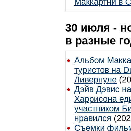
Маккартни в 
30 июля - н
в разные г
Альбом Макка
туристов на D
Ливерпуле
(2
Дэйв Дэвис н
Харрисона ед
участником Би
нравился
(202
Съемки фильм