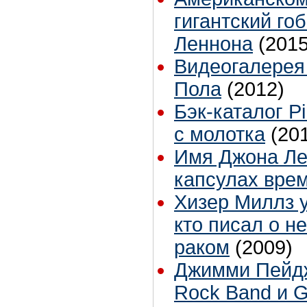
гигантский го
Леннона
(2015
Видеогалерея 
Пола
(2012)
Бэк-каталог P
с молотка
(20
Имя Джона Ле
капсулах вре
Хизер Миллз у
кто писал о н
раком
(2009)
Джимми Пейдж
Rock Band и G