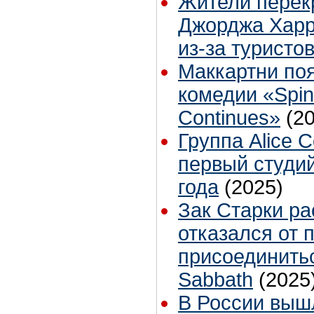
Жители перек
Джорджа Харр
из-за туристо
Маккартни по
комедии «Spina
Continues»
(2
Группа Alice 
первый студи
года
(2025)
Зак Старки ра
отказался от 
присоединитьс
Sabbath
(2025
В России вышл