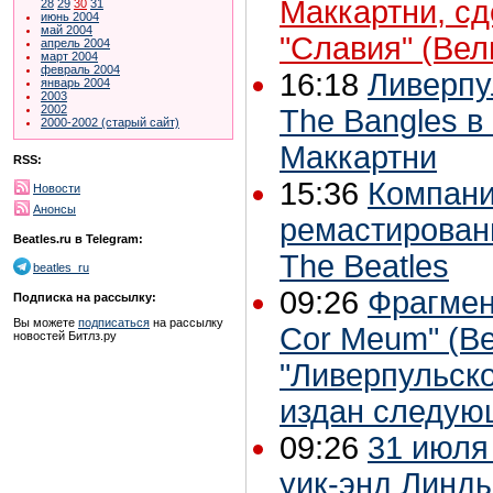
Маккартни, с
28
29
30
31
июнь 2004
май 2004
"Славия" (Вел
апрель 2004
март 2004
февраль 2004
16:18
Ливерпу
январь 2004
2003
2002
The Bangles в
2000-2002 (старый сайт)
Маккартни
RSS:
15:36
Компани
Новости
Анонсы
ремастирован
Beatles.ru в Telegram:
The Beatles
beatles_ru
09:26
Фрагмен
Подписка на рассылку:
Вы можете
подписаться
на рассылку
Cor Meum" (Be
новостей Битлз.ру
"Ливерпульско
издан следую
09:26
31 июля
уик-энд Линд