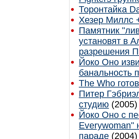
Торонтайка Dai
Хезер Миллс +
Памятник "лив
установят в А
разрешения П
Йоко Оно изви
банальность 
The Who готов
Питер Гэбриэ
студию
(2005)
Йоко Оно с п
Everywoman" н
параде
(2004)