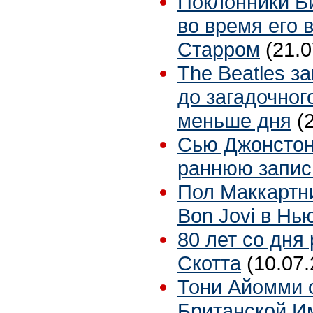
Поклонники Б
во время его 
Старром
(21.0
The Beatles з
до загадочног
меньше дня
(
Сью Джонстон 
раннюю запис
Пол Маккартн
Bon Jovi в Нь
80 лет со дня
Скотта
(10.07.
Тони Айомми 
Британской И