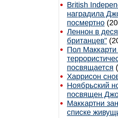
British Indepe
наградила Дж
посмертно
(20
Леннон в дес
британцев"
(2
Пол Маккарти 
террористичес
посвящается
Харрисон снов
Ноябрьский н
посвящен Джо
Маккартни зан
списке живущ