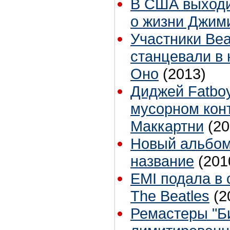
В США выходи
о жизни Джим
Участники Bea
станцевали в
Оно
(2013)
Диджей Fatboy
мусорном кон
Маккартни
(20
Новый альбом
название
(201
EMI подала в 
The Beatles
(2
Ремастеры "Б