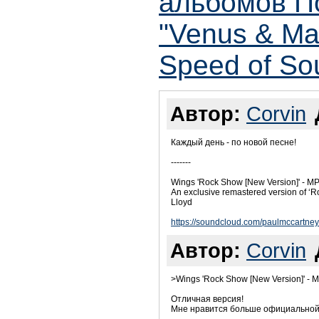
альбомов П
"Venus & Mar
Speed of So
Автор:
Corvin
Каждый день - по новой песне!
-------
Wings 'Rock Show [New Version]' - M
An exclusive remastered version of ‘R
Lloyd
https://soundcloud.com/paulmccartne
Автор:
Corvin
>Wings 'Rock Show [New Version]' - 
Отличная версия!
Мне нравится больше официальной