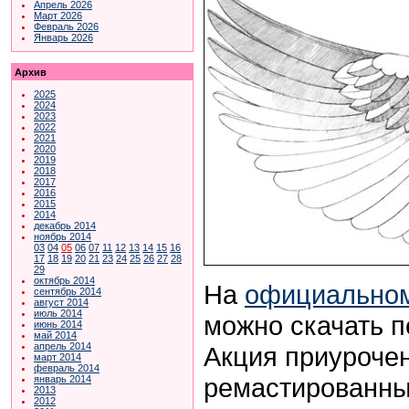
Апрель 2026
Март 2026
Февраль 2026
Январь 2026
Архив
2025
2024
2023
2022
2021
2020
2019
2018
2017
2016
2015
2014
декабрь 2014
ноябрь 2014
03
04
05
06
07
11
12
13
14
15
16
17
18
19
20
21
23
24
25
26
27
28
29
октябрь 2014
На
официальном
сентябрь 2014
август 2014
июль 2014
можно скачать п
июнь 2014
май 2014
апрель 2014
Акция приурочен
март 2014
февраль 2014
ремастированны
январь 2014
2013
2012