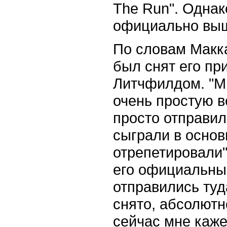
The Ru
n".
Однак
официально выш
По словам Макка
был снят его п
Литчфилдом. "М
очень простую в
просто отправил
сыграли в основ
отрепетировали"
его официальный
отправились туд
снято, абсолютн
сейчас мне каже