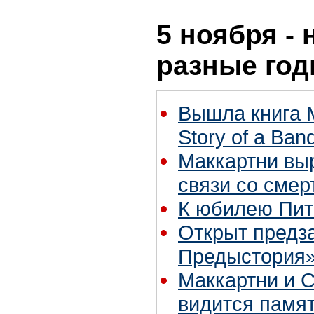
5 ноября - 
разные го
Вышла книга 
Story of a Ban
Маккартни вы
связи со сме
К юбилею Пи
Открыт предза
Предыстория»
Маккартни и С
видится памят