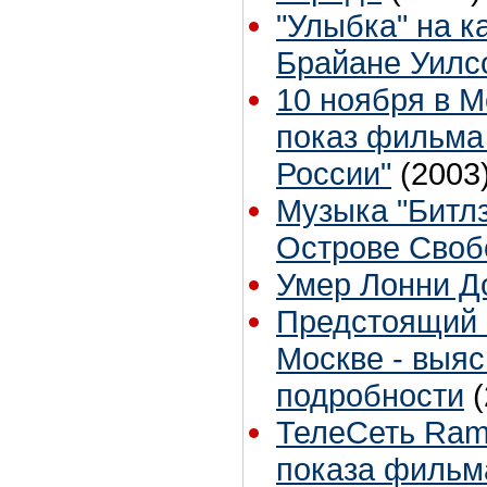
"Улыбка" на к
Брайане Уилс
10 ноября в М
показ фильма 
России"
(2003
Музыка "Битлз
Острове Сво
Умер Лонни Д
Предстоящий 
Москве - выяс
подробности
ТелеСеть Ram
показа фильм