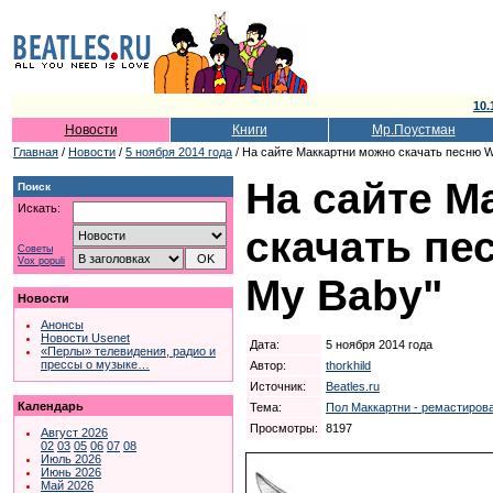
10.
Новости
Книги
Мр.Поустман
Главная
/
Новости
/
5 ноября 2014 года
/ На сайте Маккартни можно скачать песню W
На сайте М
Поиск
Искать:
скачать пе
Советы
Vox populi
My Baby"
Новости
Анонсы
Новости Usenet
Дата:
5 ноября 2014 года
«Перлы» телевидения, радио и
прессы о музыке…
Автор:
thorkhild
Источник:
Beatles.ru
Календарь
Тема:
Пол Маккартни - ремастирова
Просмотры:
8197
Август 2026
02
03
05
06
07
08
Июль 2026
Июнь 2026
Май 2026