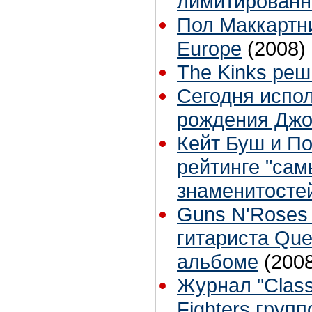
лимитированн
Пол Маккартн
Europe
(2008)
The Kinks ре
Сегодня испол
рождения Джо
Кейт Буш и По
рейтинге "сам
знаменитосте
Guns N'Roses 
гитариста Que
альбоме
(200
Журнал "Class
Fighters групп