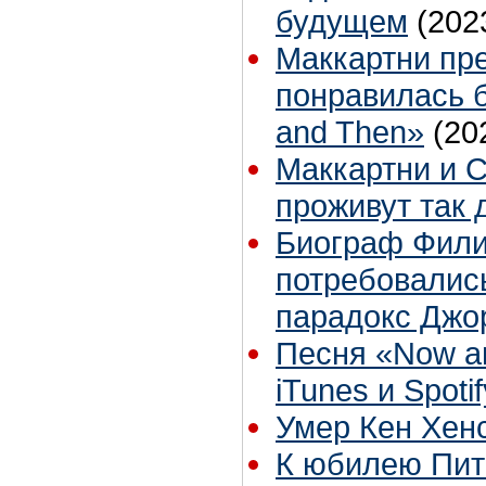
будущем
(202
Маккартни пр
понравилась 
and Then»
(20
Маккартни и С
проживут так 
Биограф Фили
потребовались
парадокс Джо
Песня «Now a
iTunes и Spoti
Умер Кен Хен
К юбилею Пи