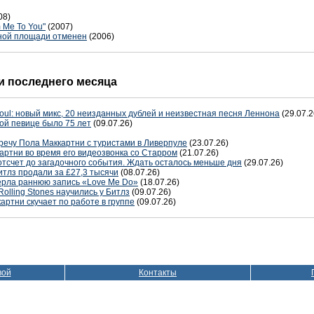
08)
 Me To You"
(2007)
сной площади отменен
(2006)
 последнего месяца
oul: новый микс, 20 неизданных дублей и неизвестная песня Леннона
(29.07.2
ой певице было 75 лет
(09.07.26)
речу Пола Маккартни с туристами в Ливерпуле
(23.07.26)
артни во время его видеозвонка со Старром
(21.07.26)
отсчет до загадочного события. Ждать осталось меньше дня
(29.07.26)
тлз продали за £27,3 тысячи
(08.07.26)
терла раннюю запись «Love Me Do»
(18.07.26)
Rolling Stones научились у Битлз
(09.07.26)
артни скучает по работе в группе
(09.07.26)
вой
Контакты