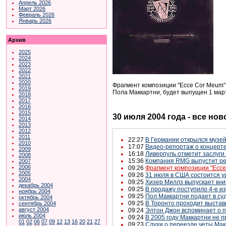
Апрель 2026
Март 2026
Февраль 2026
Январь 2026
Архив
2025
2024
2023
2022
2021
2020
Фрагмент композиции "Ecce Cor Meum" 
2019
Пола Маккартни, будет выпущен 1 март
2018
2017
2016
2015
30 июля 2004 года - все нов
2014
2013
2012
2011
22:27
В Германии открылся музей
2010
17:07
Видео-репортаж о концерте
2009
16:18
Ливерпуль отметит заслуги
2008
15:36
Компания RMG выпустит ре
2007
2006
09:26
Фрагмент композиции "Ecce
2005
09:26
31 июля в США состоится у
2004
09:25
Хизер Миллз выпускает кни
декабрь 2004
09:25
В продажу поступило 4-е изд
ноябрь 2004
09:25
Пол Маккартни подает в су
октябрь 2004
09:25
В Торонто проходит выстав
сентябрь 2004
август 2004
09:24
Элтон Джон вспоминает о п
июль 2004
09:24
В 2005 году Маккартни не п
01
02
06
07
09
12
13
16
20
21
27
09:23
Слухи о переезде четы Мак