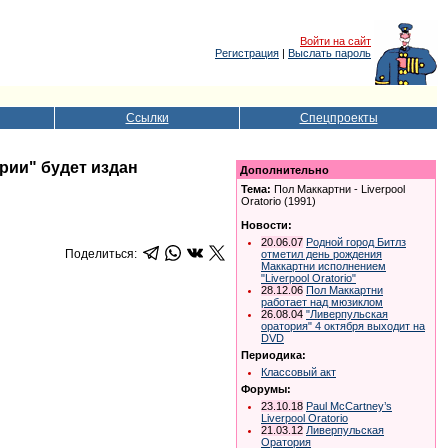
Войти на сайт
Регистрация
|
Выслать пароль
Ссылки
Спецпроекты
рии" будет издан
Дополнительно
Тема:
Пол Маккартни - Liverpool
Oratorio (1991)
Новости:
20.06.07
Родной город Битлз
Поделиться:
отметил день рождения
Маккартни исполнением
"Liverpool Oratorio"
28.12.06
Пол Маккартни
работает над мюзиклом
26.08.04
"Ливерпульская
оратория" 4 октября выходит на
DVD
Периодика:
Классовый акт
Форумы:
23.10.18
Paul McCartney’s
Liverpool Oratorio
21.03.12
Ливерпульская
Оратория