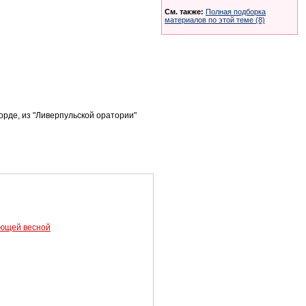
См. также:
Полная подборка
материалов по этой теме (8)
форде
,
из "Ливерпульской оратории"
ующей весной