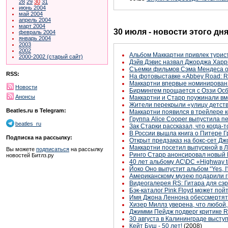
28
29
30
31
июнь 2004
май 2004
апрель 2004
март 2004
30 июля - новости этого дн
февраль 2004
январь 2004
2003
2002
Альбом Маккартни привлек турис
2000-2002 (старый сайт)
Дэйв Дэвис назвал Джорджа Харр
Съемки фильмов Сэма Мендеса о
RSS:
На фотовыставке «Abbey Road: R
Маккартни впервые номинирован 
Новости
Бирмингем прощается с Оззи Ос
Анонсы
Маккартни и Старр поужинали вм
Жители перекрыли «улицу детств
Beatles.ru в Telegram:
Маккартни появился в трейлере ко
Группа Alice Cooper выпустила п
beatles_ru
Зак Старки рассказал, что когда-
В России вышла книга о Питере Г
Подписка на рассылку:
Открыт предзаказ на бокс-сет Дж
Маккартни посетил выпускной в Л
Вы можете
подписаться
на рассылку
Ринго Старр анонсировал новый
новостей Битлз.ру
40 лет альбому AC\DC «Highway t
Йоко Оно выпустит альбом “Yes, I'
Американскому музею подарили г
Видеогалерея RS: Гитара для сэ
Бэк-каталог Pink Floyd может пой
Имя Джона Леннона обессмертят 
Хизер Миллз уверена, что любой,
Джимми Пейдж подверг критике Ro
30 августа в Калининграде выступ
Кейт Буш - 50 лет!
(2008)