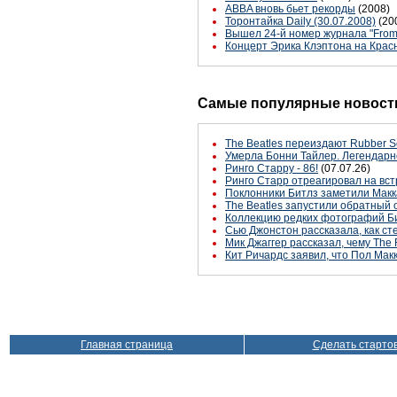
ABBA вновь бьет рекорды
(2008)
Торонтайка Daily (30.07.2008)
(20
Вышел 24-й номер журнала "From
Концерт Эрика Клэптона на Кра
Самые популярные новости
The Beatles переиздают Rubber S
Умерла Бонни Тайлер. Легендарн
Ринго Старру - 86!
(07.07.26)
Ринго Старр отреагировал на вст
Поклонники Битлз заметили Макк
The Beatles запустили обратный 
Коллекцию редких фотографий Би
Сью Джонстон рассказала, как с
Мик Джаггер рассказал, чему The 
Кит Ричардс заявил, что Пол Макк
Главная страница
Сделать старто