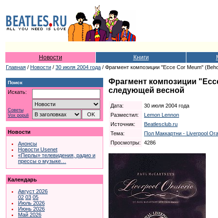
Новости
Книги
Главная
/
Новости
/
30 июля 2004 года
/ Фрагмент композиции "Ecce Cor Meum" (Beho
Фрагмент композиции "Ecce
Поиск
следующей весной
Искать:
Дата:
30 июля 2004 года
Советы
Разместил:
Lemon Lennon
Vox populi
Источник:
Beatlesclub.ru
Новости
Тема:
Пол Маккартни - Liverpool Ora
Просмотры:
4286
Анонсы
Новости Usenet
«Перлы» телевидения, радио и
прессы о музыке…
Календарь
Август 2026
02
03
05
Июль 2026
Июнь 2026
Май 2026