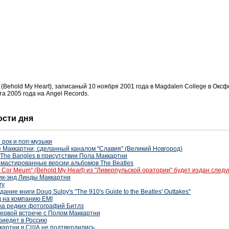
(Behold My Heart), записаный 10 ноября 2001 года в
Magdalen College в Окс
а 2005 года на Angel Records.
ости дня
 рок и поп-музыки
 Маккартни, сделанный каналом "Славия" (Великий Новгород)
 The Bangles в присутствии Пола Маккартни
мастированные версии альбомов The Beatles
 Cor Meum" (Behold My Heart) из "Ливерпульской оратории" будет издан след
ик-энд Линды Маккартни
гу
ание книги Doug Sulpy's "The 910's Guide to the Beatles' Outtakes"
д на компанию EMI
ка редких фотографий Битлз
ервой встрече с Полом Маккартни
риедет в Россию
картни в США не подтвердились