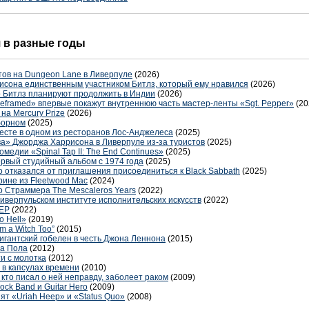
я в разные годы
тов на Dungeon Lane в Ливерпуле
(2026)
исона единственным участником Битлз, который ему нравился
(2026)
 Битлз планируют продолжить в Индии
(2026)
eframed» впервые покажут внутреннюю часть мастер-ленты «Sgt. Pepper»
(20
на Mercury Prize
(2026)
борном
(2025)
есте в одном из ресторанов Лос-Анджелеса
(2025)
а» Джорджа Харрисона в Ливерпуле из-за туристов
(2025)
медии «Spinal Tap II: The End Continues»
(2025)
ервый студийный альбом с 1974 года
(2025)
то отказался от приглашения присоединиться к Black Sabbath
(2025)
рине из Fleetwood Mac
(2024)
о Страммера The Mescaleros Years
(2022)
иверпульском институте исполнительских искусств
(2022)
 EP
(2022)
o Hell»
(2019)
m a Witch Too”
(2015)
игантский гобелен в честь Джона Леннона
(2015)
ра Пола
(2012)
ти с молотка
(2012)
в капсулах времени
(2010)
 кто писал о ней неправду, заболеет раком
(2009)
ck Band и Guitar Hero
(2009)
ят «Uriah Heep» и «Status Quo»
(2008)