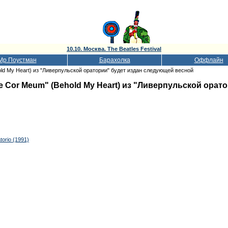
10.10. Москва. The Beatles Festival
Мр.Поустман
Барахолка
Оффлайн
ld My Heart) из "Ливерпульской оратории" будет издан следующей весной
 Cor Meum" (Behold My Heart) из "Ливерпульской орато
torio (1991)