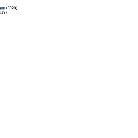
она
(2020)
019)