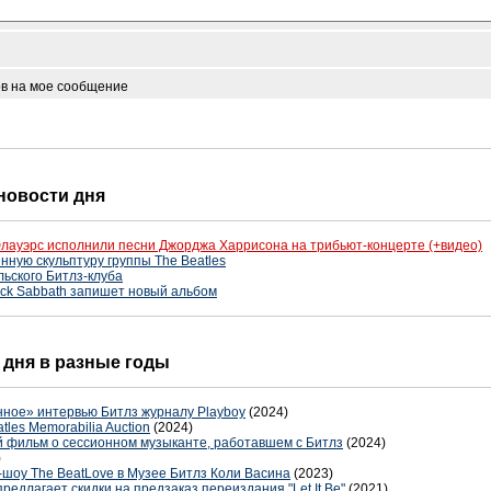
ов на мое сообщение
 новости дня
лауэрс исполнили песни Джорджа Харрисона на трибьют-концерте (+видео)
нную скульптуру группы The Beatles
льского Битлз-клуба
ack Sabbath запишет новый альбом
о дня в разные годы
ное» интервью Битлз журналу Playboy
(2024)
les Memorabilia Auction
(2024)
 фильм о сессионном музыканте, работавшем с Битлз
(2024)
)
-шоу The BeatLove в Музее Битлз Коли Васина
(2023)
редлагает скидки на предзаказ переиздания "Let It Be"
(2021)