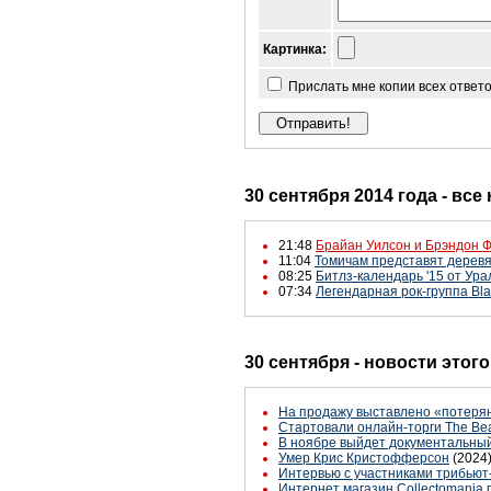
Картинка:
Прислать мне копии всех ответ
30 сентября 2014 года - все
21:48
Брайан Уилсон и Брэндон Ф
11:04
Томичам представят деревя
08:25
Битлз-календарь '15 от Ура
07:34
Легендарная рок-группа Bl
30 сентября - новости этог
На продажу выставлено «потерян
Стартовали онлайн-торги The Beat
В ноябре выйдет документальный
Умер Крис Кристофферсон
(2024
Интервью с участниками трибьют
Интернет магазин Collectomania п