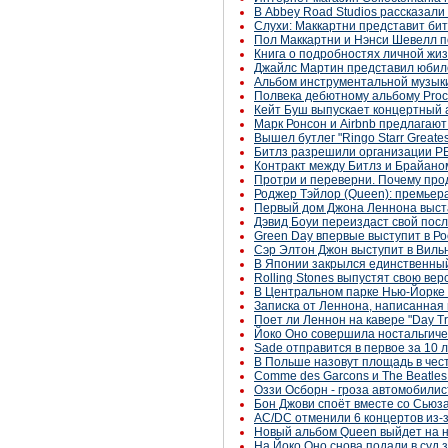
В Abbey Road Studios рассказали
Слухи: Маккартни представит бит
Пол Маккартни и Нэнси Шевелл п
Книга о подробностях личной жи
Джайлс Мартин представил юбил
Альбом инструментальной музык
Полвека дебютному альбому Proc
Кейт Буш выпускает концертный а
Марк Ронсон и Airbnb предлагают
Вышел бутлег "Ringo Starr Greatest
Битлз разрешили организации PE
Контракт между Битлз и Брайано
Протри и переверни. Почему про
Роджер Тэйлор (Queen): премьер
Первый дом Джона Леннона выста
Дэвид Боуи переиздаст свой пос
Green Day впервые выступит в Ро
Сэр Элтон Джон выступит в Виль
В Японии закрылся единственны
Rolling Stones выпустят свою ве
В Центральном парке Нью-Йорке
Записка от Леннона, написанная 
Поет ли Леннон на кавере "Day T
Йоко Оно совершила ностальгич
Sade отправится в первое за 10 
В Польше назовут площадь в чес
Comme des Garcons и The Beatle
Оззи Осборн - гроза автомобилис
Бон Джови споёт вместе со Сьюз
AC/DC отменили 6 концертов из-
Новый альбом Queen выйдет на 
На Йоко Оно снова подали в суд 