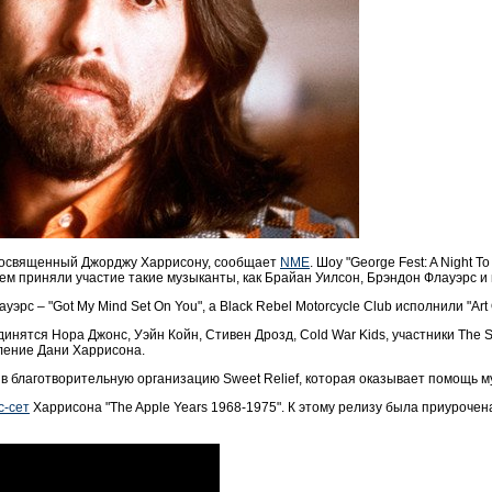
 посвященный Джорджу Харрисону, сообщает
NME
. Шоу "George Fest: A Night T
нем приняли участие такие музыканты, как Брайан Уилсон, Брэндон Флауэрс и г
эрс – "Got My Mind Set On You", а Black Rebel Motorcycle Club исполнили "Art 
единятся Нора Джонс, Уэйн Койн, Стивен Дрозд,
Cold War Kids, участники
T
he S
пление Дани Харрисона.
в благотворительную организацию Sweet Relief, которая оказывает помощь м
с-сет
Харрисона "The Apple Years 1968-1975". К этому релизу была приуроче