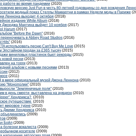
 о работе во время пандемии
(2020)
ловскую версию Just Fun в честь 80-летней годовщины со дня рождения Ленн
осетили модный показ Стеллы Маккартни в рамках Недели моды в Париже
(2
зни Леннона выходит 4 октября
(2018)
ейное издание White Album
(2018)
и Джорджа Мартина выйдет 10 ноября
(2017)
ol Harum
(2017)
льбом "Before the Dawn"
(2016)
 переночевать в Abbey Road Studios
(2016)
 Hits"
(2016)
TA использовать песню Can't Buy Me Love
(2015)
м Эпстайном продан за £365 тысяч
(2015)
дажи виниловых пластинок бьют рекорды
(2015)
а новой песни
(2013)
влен на торги
(2013)
ледний альбом с новыми песнями
(2013)
ссии
(2012)
нюсе
(2011)
й в мире официальный музей Джона Леннона
(2010)
рсию "Монополии"
(2010)
 выросли "Земляничные поля"
(2010)
им в день смерти, выставлена на аукцион
(2010)
ripper" Хендрикса?
(2010)
еское путешествие
(2010)
лет мировое турне
(2010)
ть Джими Хендрикса
(2010)
s объединились
(2009)
тов
(2009)
ан Бойл
(2009)
за болезни вокалиста
(2009)
необычном носителе
(2009)
за нарушение авторских прав
(2009)