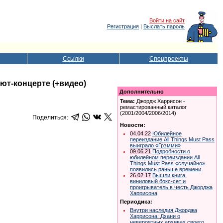
Войти на сайт
Регистрация
|
Выслать пароль
Ссылки
Спецпроекты
ют-концерте (+видео)
Дополнительно
Тема:
Джордж Харрисон -
ремастированный каталог
(2001/2004/2006/2014)
Поделиться:
Новости:
04.04.22
Юбилейное
переиздание All Things Must Pass
выиграло «Грэмми»
09.06.21
Подробности о
юбилейном переиздании All
Things Must Pass «случайно»
появились раньше времени
26.02.17
Вышли книга,
виниловый бокс-сет и
проигрыватель в честь Джорджа
Харрисона
Периодика:
Внутри наследия Джорджа
Харрисона: Дхани о
невероятных архивах своего