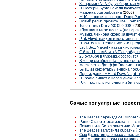
За премию MTV будут бороться Бр
В Екатеринбурге начали возводит
Мадонна оштрафована
(2008)
МЧС запретило концерт Deep Pur
Новый релиз проекта The Fireman 
Торонтайка Daily (30.09.2008)
(20
«Лучшая в мире песня» (по верси
Музыка Леннона скоро зазвучит 
Pink Floyd: найден и восстанов
Любители интернет-музыки пред
Let It Be... Naked - назад к истокам
С 6 по 11 октября в МГУ пройде
25 октября в Лужниках состоится
В конце октября в Таллинне сост
Мастерство Джеффа Эмерика нак
Бывший секретарь Леннона пообе
Переиздание A Hard Days Night -
Billboard пишет о новом диске Х
Рок-н-роллы в исполнении битлов 
Самые популярные новости
The Beatles переиздают Rubber S
Ринго Старр отреагировал на вст
Поклонники Битлз заметили Макк
The Beatles запустили обратный 
Сью Джонстон рассказала, как с
Пол Маккартни побывал на конце