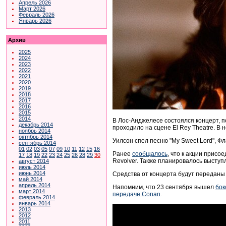
Апрель 2026
Март 2026
Февраль 2026
Январь 2026
Архив
2025
2024
2023
2022
2021
2020
2019
2018
2017
2016
2015
2014
В Лос-Анджелесе состоялся концерт,
декабрь 2014
проходило на сцене El Rey Theatre. В 
ноябрь 2014
октябрь 2014
Уилсон спел песню "My Sweet Lord", Флау
сентябрь 2014
01
02
03
05
07
09
10
11
12
15
16
Ранее
сообщалось
, что к акции присо
17
18
19
22
23
24
25
26
28
29
30
Revolver. Также планировалось высту
август 2014
июль 2014
июнь 2014
Средства от концерта будут переданы 
май 2014
апрель 2014
Напомним, что 23 сентября вышел
бок
март 2014
передаче
Conan
.
февраль 2014
январь 2014
2013
2012
2011