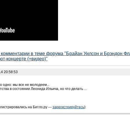
е комментарии в теме форума "Брайан Уилсон и Брэндон Фл
т-концерте (+видео)"
14 20:58:53
 одно: мы все не молодеем...
тства в состоянии Леонида Ильича, но что делать ...
егистрировались на Битлз.ру —
зарегистрируйтесь
):