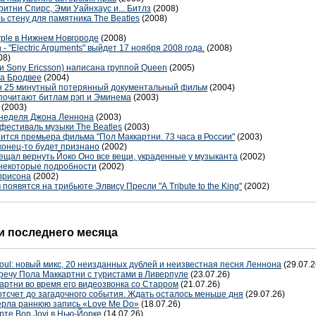
итни Спирс, Эми Уайнхаус и... Битлз
(2008)
ь стену для памятника The Beatles
(2008)
ple в Нижнем Новгороде
(2008)
- "Electric Arguments" выйдет 17 ноября 2008 года.
(2008)
08)
и Sony Ericsson) написана группой Queen
(2005)
на Бродвее
(2004)
лен 25 минутный потерянный документальный фильм
(2004)
почитают битлам рэп и Эминема
(2003)
(2003)
т неделя Джона Леннона
(2003)
 фестиваль музыки The Beatles
(2003)
оится премьера фильма "Пол Маккартни. 73 часа в России"
(2003)
онец-то будет признано
(2002)
щал вернуть Йоко Оно все вещи, украденные у музыканта
(2002)
 некоторые подробности
(2002)
аррисона
(2002)
появятся на трибьюте Элвису Пресли "А Tribute to the King"
(2002)
 последнего месяца
oul: новый микс, 20 неизданных дублей и неизвестная песня Леннона
(29.07.2
речу Пола Маккартни с туристами в Ливерпуле
(23.07.26)
артни во время его видеозвонка со Старром
(21.07.26)
отсчет до загадочного события. Ждать осталось меньше дня
(29.07.26)
терла раннюю запись «Love Me Do»
(18.07.26)
рте Bon Jovi в Нью-Йорке
(14.07.26)