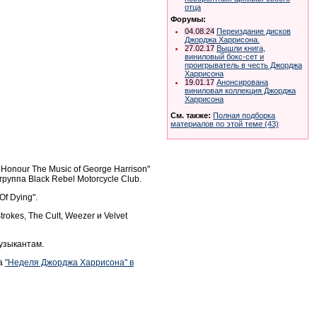
отца
Форумы:
04.08.24
Переиздание дисков
Джорджа Харрисона.
27.02.17
Вышли книга,
виниловый бокс-сет и
проигрыватель в честь Джорджа
Харрисона
19.01.17
Анонсирована
виниловая коллекция Джорджа
Харрисона
См. также:
Полная подборка
материалов по этой теме (43)
o Honour The Music of George Harrison"
руппа Black Rebel Motorcycle Club.
Of Dying".
trokes,
T
he Cult, Weezer и Velvet
узыкантам.
на
"Неделя Джорджа Харрисона" в