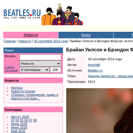
Новости
Книги
Главная
/
Новости
/
30 сентября 2014 года
/ Брайан Уилсон и Брэндон Флауэрс испол
Брайан Уилсон и Брэндон Ф
Поиск
Искать:
Дата:
30 сентября 2014 года
Автор:
thorkhild
Советы
Источник:
Beatles.ru
Vox populi
Тема:
Джордж Харрисон - ремастиро
Новости
Просмотры:
5413
Анонсы
Новости Usenet
«Перлы» телевидения, радио и
прессы о музыке…
Календарь
Август 2026
02
03
05
06
07
08
Июль 2026
Июнь 2026
Май 2026