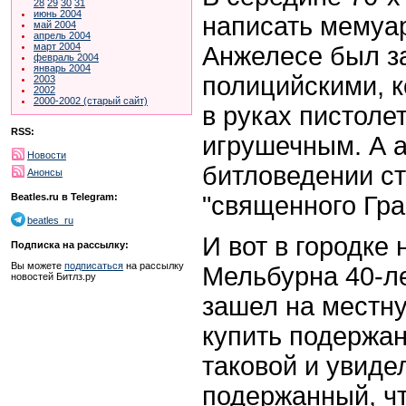
28
29
30
31
июнь 2004
написать мемуар
май 2004
апрель 2004
март 2004
Анжелесе был з
февраль 2004
январь 2004
полицийскими, к
2003
2002
2000-2002 (старый сайт)
в руках пистоле
RSS:
игрушечным. А а
Новости
битловедении ст
Анонсы
"священного Гра
Beatles.ru в Telegram:
beatles_ru
И вот в городке 
Подписка на рассылку:
Вы можете
подписаться
на рассылку
Мельбурна 40-л
новостей Битлз.ру
зашел на местну
купить подержа
таковой и увиде
подержанный, чт