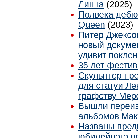
Линна
(2025)
Полвека дебю
Queen
(2023)
Питер Джексо
новый докуме
удивит поклон
35 лет фестив
Скульптор пр
для статуи Ле
графству Мер
Вышли переиз
альбомов Мак
Названы пре
юбилейного п