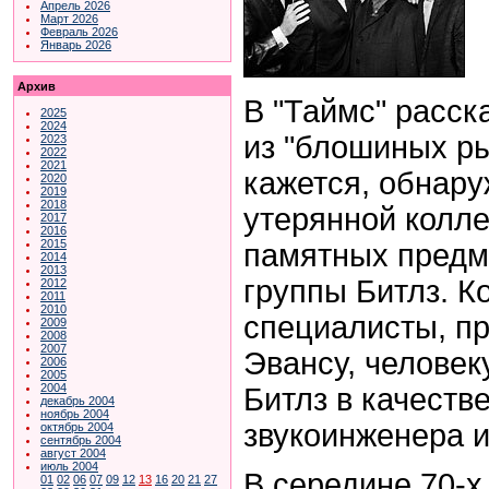
Апрель 2026
Март 2026
Февраль 2026
Январь 2026
Архив
В "Таймс" расска
2025
2024
из "блошиных ры
2023
2022
2021
кажется, обнар
2020
2019
2018
утерянной колле
2017
2016
2015
памятных предм
2014
2013
группы Битлз. К
2012
2011
2010
специалисты, п
2009
2008
2007
Эвансу, человек
2006
2005
2004
Битлз в качеств
декабрь 2004
ноябрь 2004
звукоинженера и
октябрь 2004
сентябрь 2004
август 2004
июль 2004
В середине 70-х
01
02
06
07
09
12
13
16
20
21
27