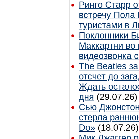
Ринго Старр о
встречу Пола 
туристами в 
Поклонники Б
Маккартни во 
видеозвонка 
The Beatles з
отсчет до заг
Ждать остало
дня
(29.07.26)
Сью Джонстон
стерла ранню
Do»
(18.07.26)
Мик Джаггер р