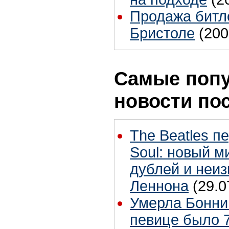
Продажа битло
Бристоле
(200
Самые поп
новости по
The Beatles п
Soul: новый м
дублей и неиз
Леннона
(29.0
Умерла Бонни
певице было 7