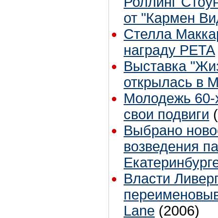
Роллинг Стоу
от "Кармен Ви
Стелла Макка
награду PETA
Выставка "Жиз
открылась в 
Молодежь 60-
свои подвиги
Выбрано ново
возведения па
Екатеринбург
Власти Ливерп
переименовыв
Lane
(2006)