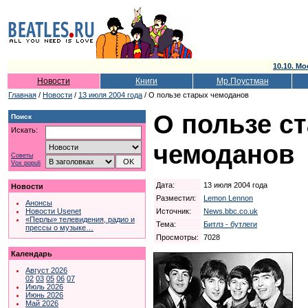
10.10. Мо
Новости
Книги
Мр.Поустман
Главная
/
Новости
/
13 июля 2004 года
/ О пользе старых чемоданов
О пользе с
Поиск
Искать:
чемоданов
Советы
Vox populi
Дата:
13 июля 2004 года
Новости
Разместил:
Lemon Lennon
Анонсы
Источник:
News.bbc.co.uk
Новости Usenet
«Перлы» телевидения, радио и
Тема:
Битлз - бутлеги
прессы о музыке…
Просмотры:
7028
Календарь
Август 2026
02
03
05
06
07
Июль 2026
Июнь 2026
Май 2026