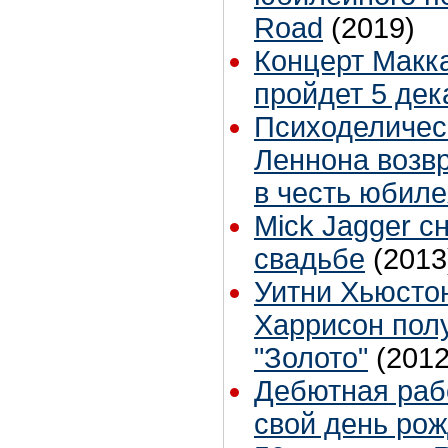
Road
(2019)
Концерт Макка
пройдет 5 дек
Психоделичес
Леннона возв
в честь юбиле
Mick Jagger сн
свадьбе
(2013
Уитни Хьюсто
Харрисон полу
"Золото"
(2012
Дебютная раб
свой день ро