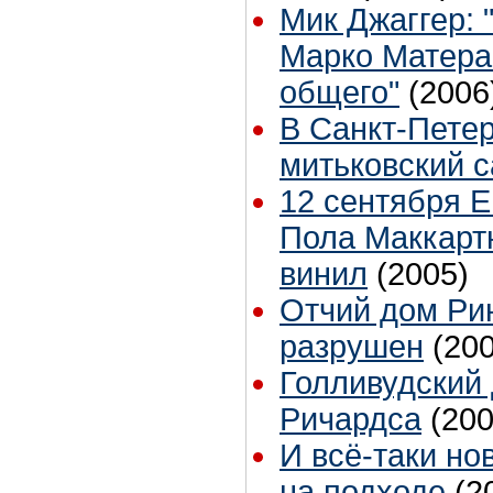
Мик Джаггер: 
Марко Матера
общего"
(2006
В Санкт-Пете
митьковский 
12 сентября E
Пола Маккарт
винил
(2005)
Отчий дом Рин
разрушен
(20
Голливудский
Ричардса
(200
И всё-таки но
на подходе
(2