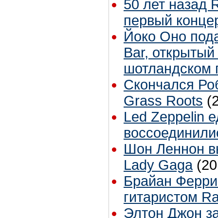
50 лет назад R
первый конце
Йоко Оно пода
Bar, открытый 
шотландском 
Скончался Роб
Grass Roots
(
Led Zeppelin е
воссоединили
Шон Леннон в
Lady Gaga
(20
Брайан Ферри
гитаристом R
Элтон Джон з