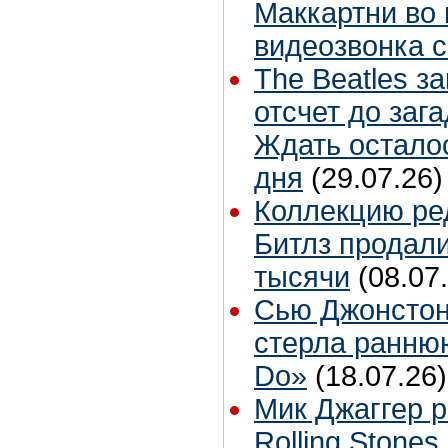
Маккартни во 
видеозвонка 
The Beatles з
отсчет до заг
Ждать остало
дня
(29.07.26)
Коллекцию ре
Битлз продали
тысячи
(08.07
Сью Джонстон
стерла ранню
Do»
(18.07.26)
Мик Джаггер р
Rolling Stones