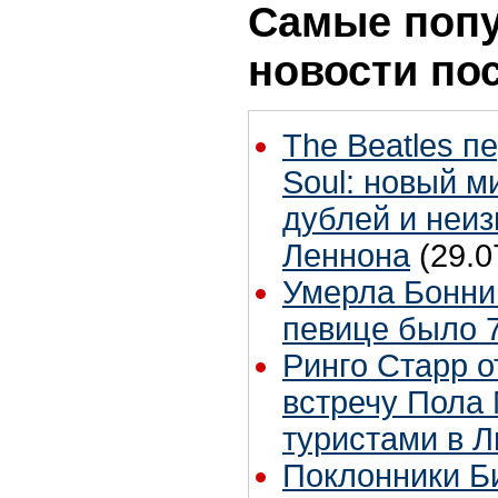
Самые поп
новости по
The Beatles п
Soul: новый м
дублей и неиз
Леннона
(29.0
Умерла Бонни
певице было 7
Ринго Старр о
встречу Пола 
туристами в 
Поклонники Б