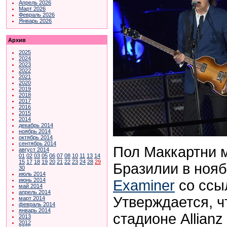
Апрель 2026
Март 2026
Февраль 2026
Январь 2026
Архив
2025
2024
2023
2022
2021
2020
2019
2018
2017
2016
2015
2014
декабрь 2014
ноябрь 2014
октябрь 2014
сентябрь 2014
Пол Маккартни м
август 2014
01
02
03
05
06
07
08
10
11
13
14
15
17
18
19
20
21
22
23
24
28
29
Бразилии в нояб
30
июль 2014
июнь 2014
Examiner
со ссы
май 2014
апрель 2014
Утверждается, ч
март 2014
февраль 2014
январь 2014
стадионе Allianz
2013
2012