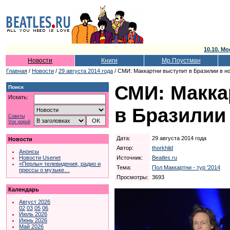
10.10. Мо
Новости
Книги
Мр.Поустман
Главная
/
Новости
/
29 августа 2014 года
/ СМИ: Маккартни выступит в Бразилии в н
СМИ: Макка
Поиск
Искать:
в Бразилии
Советы
Vox populi
Дата:
29 августа 2014 года
Новости
Автор:
thorkhild
Анонсы
Источник:
Beatles.ru
Новости Usenet
«Перлы» телевидения, радио и
Тема:
Пол Маккартни - тур '2014
прессы о музыке…
Просмотры:
3693
Календарь
Август 2026
02
03
05
06
Июль 2026
Июнь 2026
Май 2026