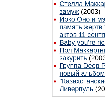
Стелла Макка
замуж
(2003)
Йоко Оно и м
память жертв
актов 11 сент
Baby you're ri
Пол Маккартн
закурить
(200
Группа Deep P
новый альбом
"Казахстански
Ливерпуль
(20