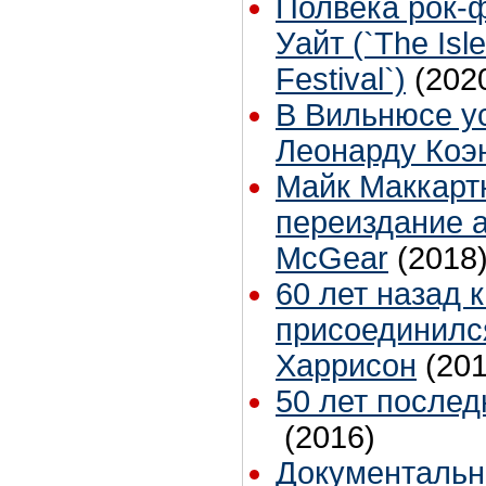
Полвека рок-
Уайт (`The Isle
Festival`)
(202
В Вильнюсе у
Леонарду Коэ
Майк Маккарт
переиздание 
McGear
(2018
60 лет назад 
присоединилс
Харрисон
(201
50 лет послед
(2016)
Документальн