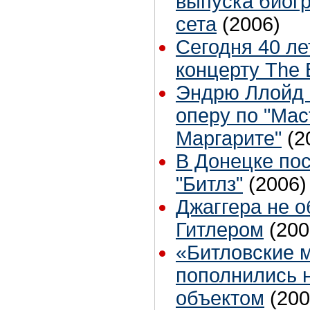
выпуска биогр
сета
(2006)
Сегодня 40 л
концерту The 
Эндрю Ллойд 
оперу по "Мас
Маргарите"
(2
В Донецке по
"Битлз"
(2006)
Джаггера не о
Гитлером
(200
«Битловские 
пополнились 
объектом
(200