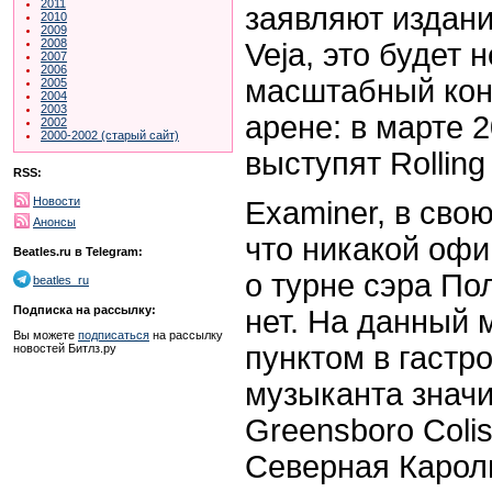
2011
заявляют издания
2010
2009
2008
Veja, это будет
2007
2006
масштабный кон
2005
2004
2003
арене: в марте 
2002
2000-2002 (старый сайт)
выступят Rolling
RSS:
Новости
Examiner, в сво
Анонсы
что никакой оф
Beatles.ru в Telegram:
о турне сэра По
beatles_ru
Подписка на рассылку:
нет. На данный
Вы можете
подписаться
на рассылку
пунктом в гастр
новостей Битлз.ру
музыканта значи
Greensboro Coli
Северная Карол