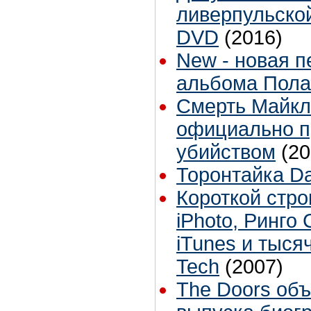
ливерпульско
DVD
(2016)
New - новая п
альбома Пола
Смерть Майкл
официально п
убийством
(20
Торонтайка Dai
Короткой стро
iPhoto, Ринго 
iTunes и тыся
Tech
(2007)
The Doors об