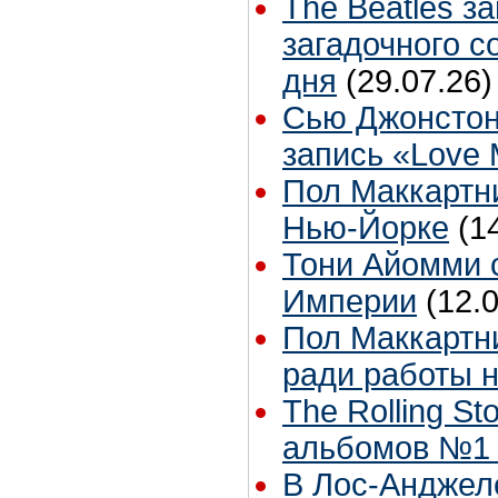
The Beatles з
загадочного 
дня
(29.07.26)
Сью Джонстон
запись «Love
Пол Маккартни
Нью-Йорке
(1
Тони Айомми 
Империи
(12.
Пол Маккартни
ради работы н
The Rolling S
альбомов №1 
В Лос-Анджел