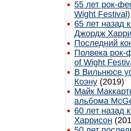
55 лет рок-фе
Wight Festival)
65 лет назад 
Джордж Харр
Последний ко
Полвека рок-ф
of Wight Festiv
В Вильнюсе у
Коэну
(2019)
Майк Маккарт
альбома McG
60 лет назад
Харрисон
(201
50 лет после