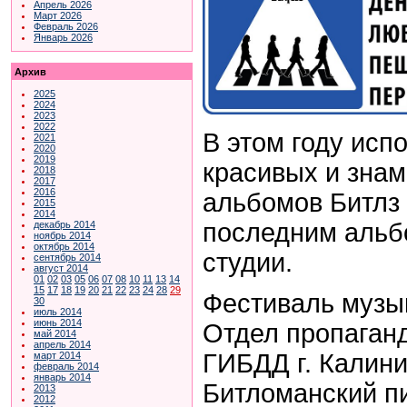
Апрель 2026
Март 2026
Февраль 2026
Январь 2026
Архив
2025
2024
2023
2022
В этом году исп
2021
2020
2019
красивых и знам
2018
2017
2016
альбомов Битлз 
2015
2014
последним альб
декабрь 2014
ноябрь 2014
октябрь 2014
студии.
сентябрь 2014
август 2014
01
02
03
05
06
07
08
10
11
13
14
15
17
18
19
20
21
22
23
24
28
29
Фестиваль музы
30
июль 2014
июнь 2014
Отдел пропаган
май 2014
апрель 2014
ГИБДД г. Калин
март 2014
февраль 2014
январь 2014
Битломанский пи
2013
2012