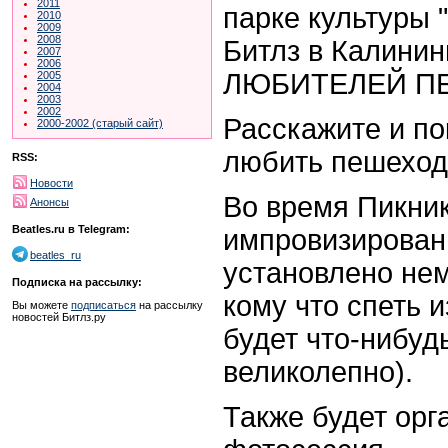
2011
парке культуры 
2010
2009
2008
Битлз в Калини
2007
2006
ЛЮБИТЕЛЕЙ П
2005
2004
2003
2002
Расскажите и по
2000-2002 (старый сайт)
любить пешеход
RSS:
Новости
Во время Пикник
Анонсы
Beatles.ru в Telegram:
импровизированн
beatles_ru
установлено нем
Подписка на рассылку:
кому что спеть и
Вы можете
подписаться
на рассылку
новостей Битлз.ру
будет что-нибуд
великолепно).
Также будет ор