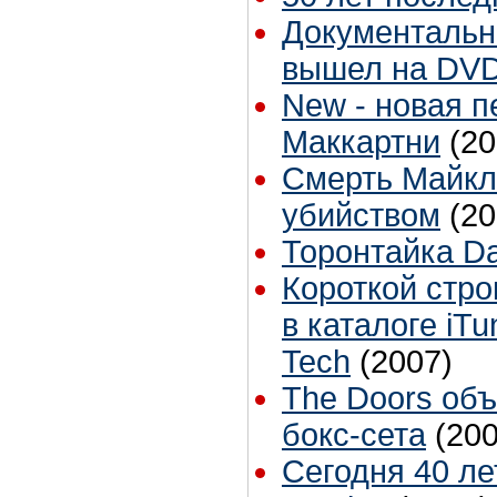
Документальн
вышел на DV
New - новая п
Маккартни
(20
Смерть Майкл
убийством
(20
Торонтайка Dai
Короткой стро
в каталоге iT
Tech
(2007)
The Doors об
бокс-сета
(200
Сегодня 40 ле