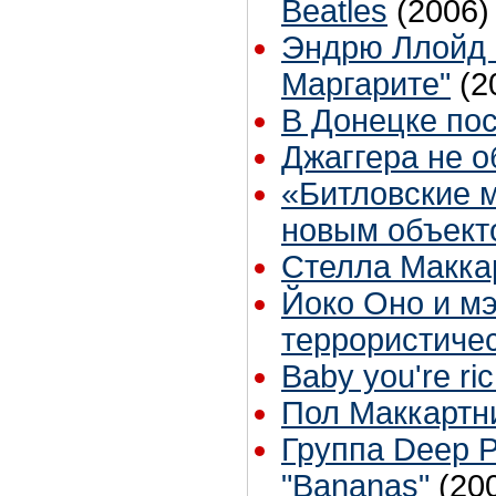
Beatles
(2006)
Эндрю Ллойд 
Маргарите"
(2
В Донецке пос
Джаггера не о
«Битловские 
новым объект
Стелла Макка
Йоко Оно и мэ
террористичес
Baby you're ri
Пол Маккартни
Группа Deep 
"Bananas"
(20