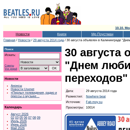
10.10. Мо
Новости
Книги
Мр.Поустман
Главная
/
Новости
/
29 августа 2014 года
/ 30 августа объявлен в Калининграде "Дн
30 августа
Поиск
Искать:
"Днем люби
Советы
Vox populi
переходов"
Новости
Анонсы
Новости Usenet
Дата:
29 августа 2014 года
«Перлы» телевидения, радио и
прессы о музыке…
Разместил:
Nowhere beat
Источник:
Fab.moy.su
Календарь
Просмотры:
10014
Август 2026
02
03
05
06
07
08
09
Июль 2026
Июнь 2026
Май 2026