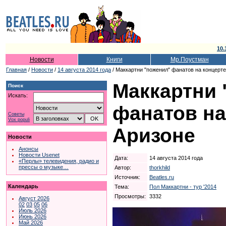
10.
Новости
Книги
Мр.Поустман
Главная
/
Новости
/
14 августа 2014 года
/ Маккартни "поженил" фанатов на концерте
Маккартни 
Поиск
Искать:
фанатов на
Советы
Vox populi
Аризоне
Новости
Анонсы
Новости Usenet
Дата:
14 августа 2014 года
«Перлы» телевидения, радио и
прессы о музыке…
Автор:
thorkhild
Источник:
Beatles.ru
Календарь
Тема:
Пол Маккартни - тур '2014
Просмотры:
3332
Август 2026
02
03
05
06
Июль 2026
Июнь 2026
Май 2026