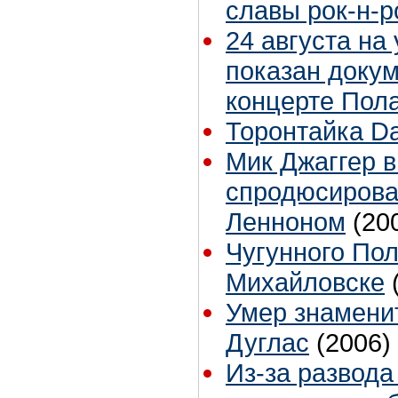
славы рок-н-р
24 августа на
показан доку
концерте Пол
Торонтайка Dai
Мик Джаггер 
спродюсиров
Ленноном
(20
Чугунного Пол
Михайловске
Умер знамени
Дуглас
(2006)
Из-за развода