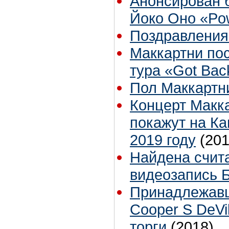
Анонсирован 
Йоко Оно «Pow
Поздравления
Маккартни пос
тура «Got Bac
Пол Маккартн
Концерт Макка
покажут на К
2019 году
(201
Найдена счит
видеозапись 
Принадлежавш
Cooper S DeVi
торги
(2018)