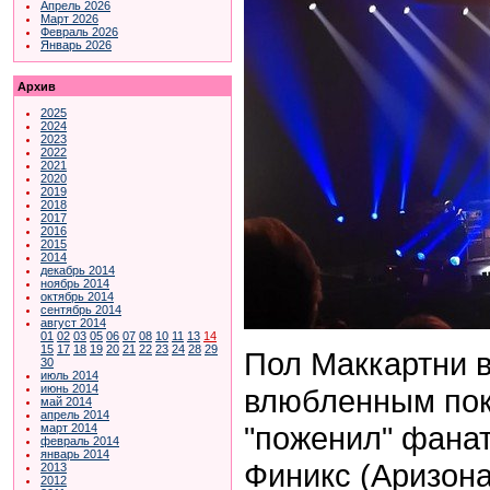
Апрель 2026
Март 2026
Февраль 2026
Январь 2026
Архив
2025
2024
2023
2022
2021
2020
2019
2018
2017
2016
2015
2014
декабрь 2014
ноябрь 2014
октябрь 2014
сентябрь 2014
август 2014
01
02
03
05
06
07
08
10
11
13
14
15
17
18
19
20
21
22
23
24
28
29
Пол Маккартни в
30
июль 2014
июнь 2014
влюбленным покл
май 2014
апрель 2014
"поженил" фанат
март 2014
февраль 2014
январь 2014
Финикс (Аризон
2013
2012