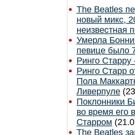
The Beatles п
новый микс, 2
неизвестная 
Умерла Бонни
певице было 7
Ринго Старру -
Ринго Старр о
Пола Маккартн
Ливерпуле
(23
Поклонники Б
во время его 
Старром
(21.0
The Beatles з