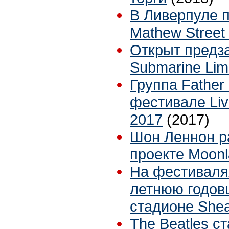
В Ливерпуле п
Mathew Street 
Открыт предза
Submarine Limi
Группа Father
фестивале Liv
2017
(2017)
Шон Леннон р
проекте Moonl
На фестиваля
летнюю годов
стадионе She
The Beatles с