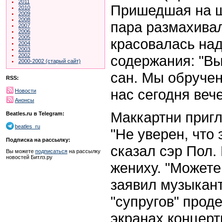
2011
Пришедшая на шо
2010
2009
2008
пара размахивал
2007
2006
2005
красовалась на
2004
2003
2002
содержания: "В
2000-2002 (старый сайт)
сан. Мы обруче
RSS:
нас сегодня веч
Новости
Анонсы
Маккартни пригл
Beatles.ru в Telegram:
beatles_ru
"Не уверен, что 
Подписка на рассылку:
сказал сэр Пол.
Вы можете
подписаться
на рассылку
новостей Битлз.ру
жениху. "Можете
заявил музыкан
"супругов" прод
экранах концерт