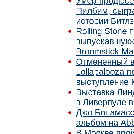
Умер продюсе
Пилбим, сыгр
истории Битлз
Rolling Stone
выпускавшуюс
Broomstick Ма
Отмененный в
Lollapalooza 
выступление 
Выставка Лин
в Ливерпуле в
Джо Бонамасс
альбом на Ab
В Москве прой