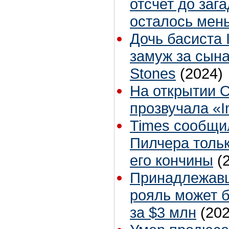
отсчет до заг
осталось мен
Дочь басиста 
замуж за сына
Stones
(2024)
На открытии 
прозвучала «I
Times сообщи
Пилчера тольк
его кончины
(
Принадлежавш
рояль может б
за $3 млн
(202