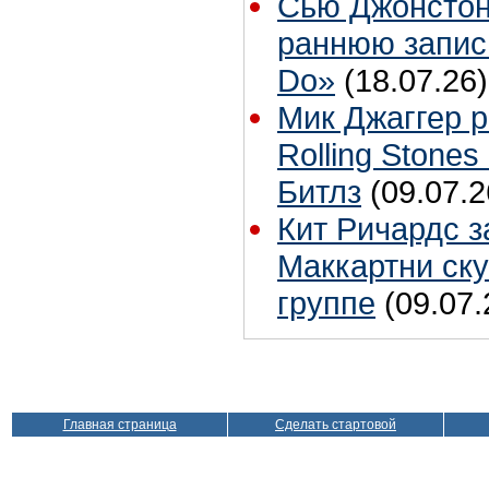
Сью Джонстон 
раннюю запис
Do»
(18.07.26)
Мик Джаггер р
Rolling Stones
Битлз
(09.07.2
Кит Ричардс з
Маккартни ску
группе
(09.07.
Главная страница
Сделать стартовой