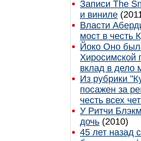
Записи The Sm
и виниле
(201
Власти Аберди
мост в честь 
Йоко Оно был
Хиросимской 
вклад в дело
Из рубрики "К
посажен за ре
честь всех че
У Ритчи Блэк
дочь
(2010)
45 лет назад 