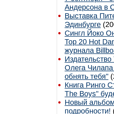
Андерсона в 
Выставка Пит
Эдинбурге
(20
Сингл Йоко Оно
Top 20 Hot Da
журнала Billbo
Издательство 
Олега Чилапа
обнять тебя"
(
Книга Ринго С
The Boys" буд
Новый альбом
подробности!