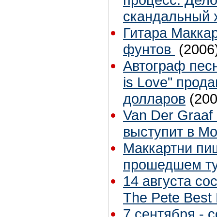
скандальный 
Гитара Маккар
фунтов
(2006
Автограф песн
is Love" прод
долларов
(200
Van Der Graaf
выступит в Мо
Маккартни пи
прошедшем т
14 августа со
The Pete Best
7 сентября - 