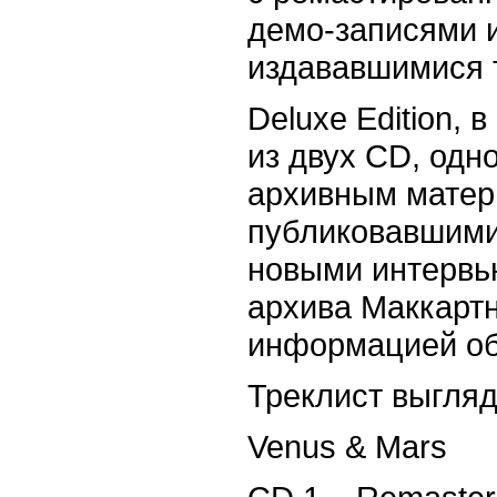
демо-записями и
издававшимися 
Deluxe Edition, 
из двух
CD,
одн
архивным матер
публиковавшими
новыми интервь
архива Маккарт
информацией об
Треклист выгля
Venus & Mars