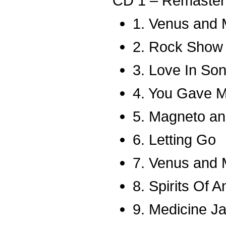
CD 1 – Remaster
1. Venus and 
2. Rock Show
3. Love In So
4. You Gave 
5. Magneto an
6. Letting Go
7. Venus and 
8. Spirits Of 
9. Medicine Ja