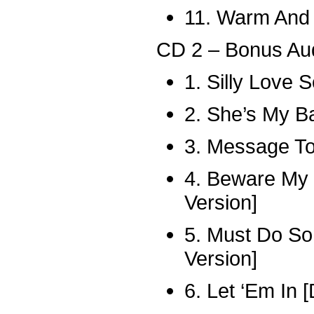
11. Warm And 
CD 2 – Bonus Au
1. Silly Love
2. She’s My B
3. Message T
4. Beware My
Version]
5. Must Do Som
Version]
6. Let ‘Em In 