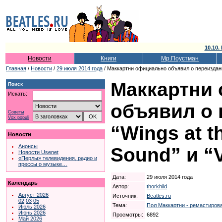
10.10.
Новости
Книги
Мр.Поустман
Главная
/
Новости
/
29 июля 2014 года
/ Маккартни официально объявил о переиздании
Маккартни
Поиск
Искать:
объявил о 
Советы
Vox populi
“Wings at t
Новости
Анонсы
Sound” и “
Новости Usenet
«Перлы» телевидения, радио и
прессы о музыке…
Дата:
29 июля 2014 года
Календарь
Автор:
thorkhild
Август 2026
Источник:
Beatles.ru
02
03
05
Тема:
Пол Маккартни - ремастирова
Июль 2026
Июнь 2026
Просмотры:
6892
Май 2026