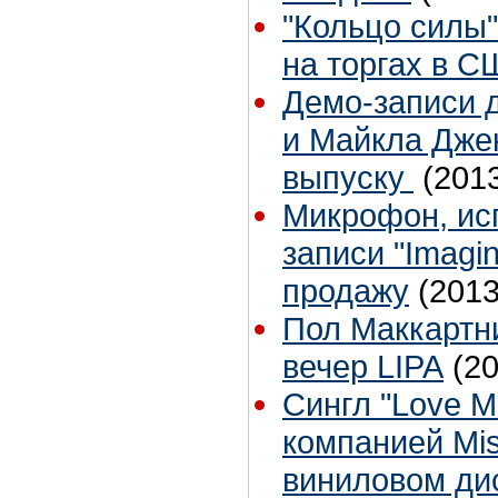
"Кольцо силы"
на торгах в С
Демо-записи 
и Майкла Джек
выпуску
(201
Микрофон, ис
записи "Imagi
продажу
(2013
Пол Маккартн
вечер LIPA
(2
Сингл "Love M
компанией Mis
виниловом ди