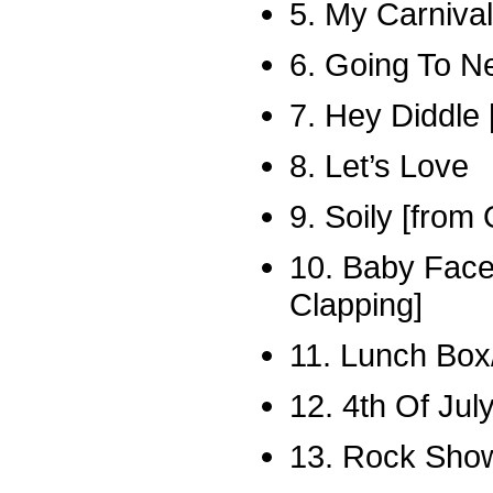
5. My Carnival
6. Going To N
7. Hey Diddle 
8. Let’s Love
9. Soily [fro
10. Baby Fac
Clapping]
11. Lunch Bo
12. 4th Of Jul
13. Rock Show