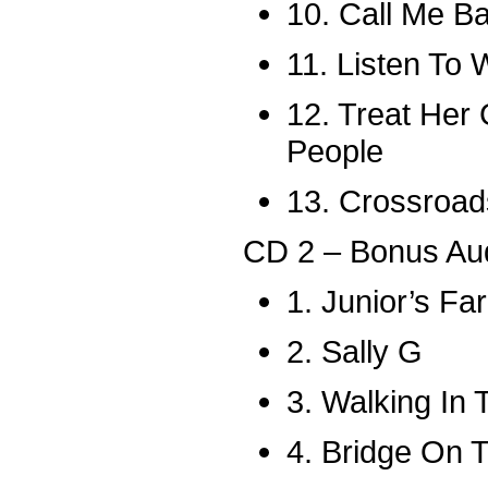
10. Call Me B
11. Listen To
12. Treat Her 
People
13. Crossroad
CD 2 – Bonus Au
1. Junior’s Fa
2. Sally G
3. Walking In 
4. Bridge On T