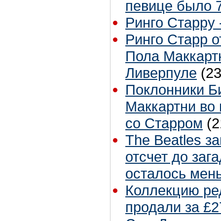
певице было 7
Ринго Старру -
Ринго Старр о
Пола Маккартн
Ливерпуле
(23
Поклонники Б
Маккартни во 
со Старром
(2
The Beatles з
отсчет до заг
осталось мен
Коллекцию ре
продали за £2