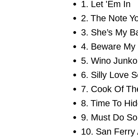
1. Let 'Em In
2. The Note Y
3. She’s My B
4. Beware My
5. Wino Junko
6. Silly Love 
7. Cook Of T
8. Time To Hi
9. Must Do So
10. San Ferry