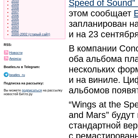
Speed of Sound” 
2010
2009
2008
этом сообщает
2007
2006
2005
запланирован на
2004
2003
2002
и на 23 сентябр
2000-2002 (старый сайт)
RSS:
В компании Conc
Новости
оба альбома пла
Анонсы
нескольких форм
Beatles.ru в Telegram:
beatles_ru
и на виниле
. Ци
Подписка на рассылку:
альбомов появят
Вы можете
подписаться
на рассылку
новостей Битлз.ру
“
Wings at the Sp
and Mars” будут
стандартной вер
с ремастирован