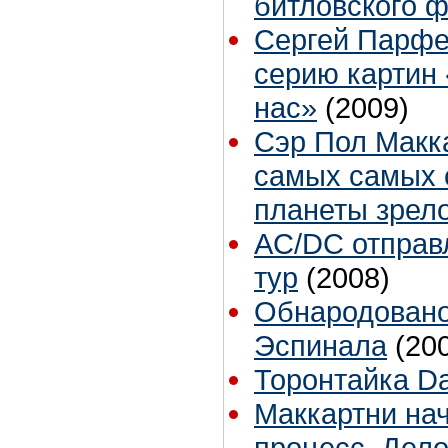
битловского ф
Сергей Парфе
серию картин
нас»
(2009)
Сэр Пол Макка
самых самых 
планеты зрело
AC/DC отправ
тур
(2008)
Обнародовано
Эспинала
(20
Торонтайка Dai
Маккартни на
процесс. Дел