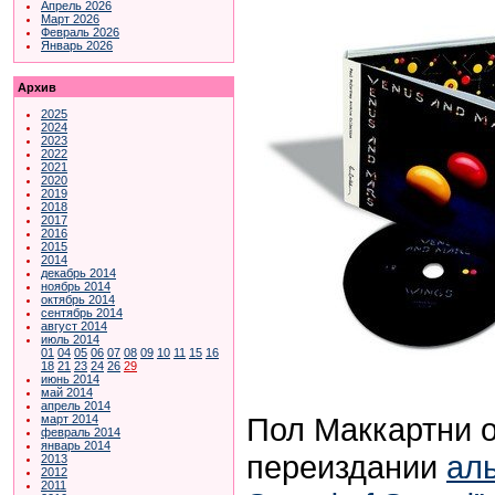
Апрель 2026
Март 2026
Февраль 2026
Январь 2026
Архив
2025
2024
2023
2022
2021
2020
2019
2018
2017
2016
2015
2014
декабрь 2014
ноябрь 2014
октябрь 2014
сентябрь 2014
август 2014
июль 2014
01
04
05
06
07
08
09
10
11
15
16
18
21
23
24
26
29
июнь 2014
май 2014
апрель 2014
Пол Маккартни 
март 2014
февраль 2014
январь 2014
переиздании
аль
2013
2012
2011