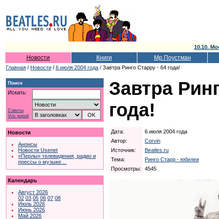
10.10. Мо
Новости
Книги
Мр.Поустман
Главная
/
Новости
/
6 июля 2004 года
/ Завтра Ринго Старру - 64 года!
Завтра Ринг
Поиск
Искать:
года!
Советы
Vox populi
Дата:
6 июля 2004 года
Новости
Автор:
Corvin
Анонсы
Источник:
Beatles.ru
Новости Usenet
«Перлы» телевидения, радио и
Тема:
Ринго Старр - юбилеи
прессы о музыке…
Просмотры:
4545
Календарь
Август 2026
02
03
05
06
07
08
Июль 2026
Июнь 2026
Май 2026