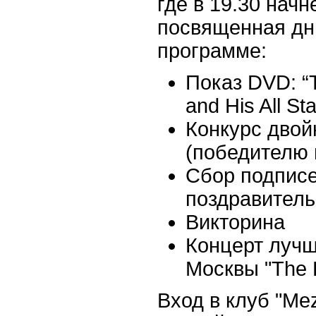
где в 19.30 начн
посвященная дн
программе:
Показ DVD: “T
and His All St
Конкурс двой
(победителю 
Сбор подписе
поздравител
Викторина
Концерт лучш
Москвы "The
Вход в клуб "Mez