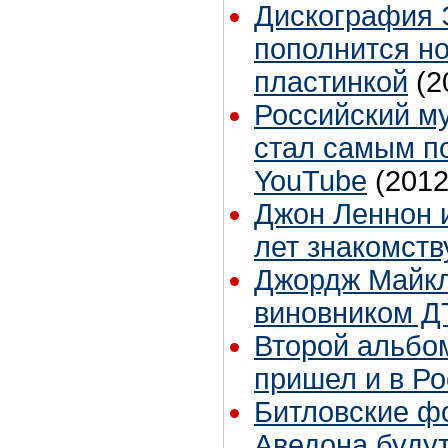
Дискография 
пополнится н
пластинкой
(2
Российский м
стал самым п
YouTube
(2012
Джон Леннон и
лет знакомств
Джордж Майкл
виновником Д
Второй альбо
пришел и в Р
Битловские ф
Аведона буду