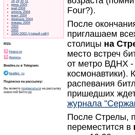
возраста (помни
28
29
30
31
июнь 2004
Four?).
май 2004
апрель 2004
март 2004
февраль 2004
После окончания
январь 2004
2003
2002
приглашаем всех
2000-2002 (старый сайт)
столицы
на Стр
RSS:
место встреч б
Новости
Анонсы
от метро ВДНХ -
Beatles.ru в Telegram:
космонавтики). 
beatles_ru
распевания битл
Подписка на рассылку:
Вы можете
подписаться
на рассылку
пришедших ждет
новостей Битлз.ру
журнала "Сержа
После Стрелы, 
переместится в