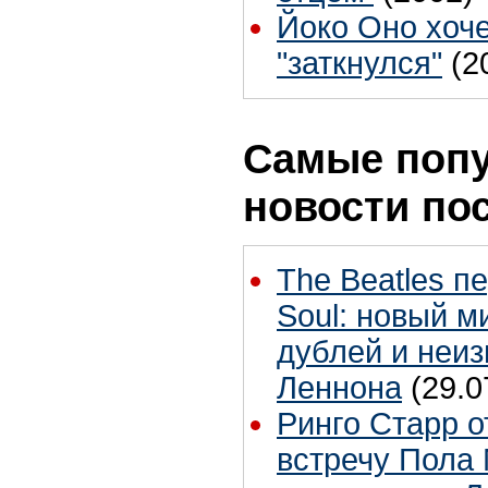
Йоко Оно хоче
"заткнулся"
(2
Самые поп
новости по
The Beatles п
Soul: новый м
дублей и неиз
Леннона
(29.0
Ринго Старр о
встречу Пола 