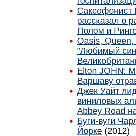
госпитализаци
Саксофонист 
рассказал о р
Полом и Ринг
Oasis, Queen, 
"Любимый син
Великобритан
Elton JOHN: 
Варшаву отра
Джек Уайт ли
виниловых аль
Abbey Road н
Буги-вуги Чар
Йорке
(2012)