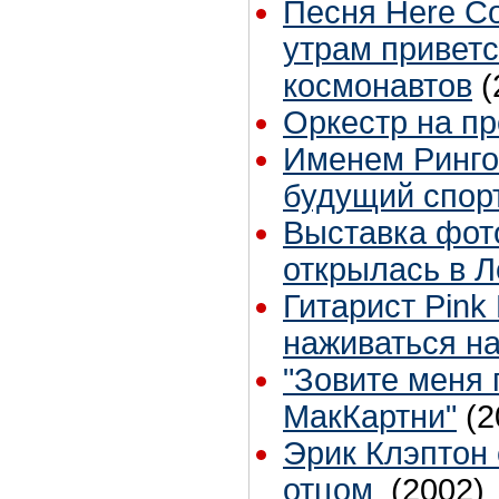
Песня Here Co
утрам приветс
космонавтов
(
Оркестр на п
Именем Ринго
будущий спор
Выставка фот
открылась в 
Гитарист Pink 
наживаться на
"Зовите меня
МакКартни"
(2
Эрик Клэптон 
отцом
(2002)