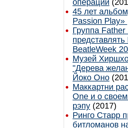
операции
(201
45 лет альбому
Passion Play»
Группа Father
представлять 
BeatleWeek 2
Музей Хиршхо
"Дерева жела
Йоко Оно
(201
Маккартни рас
One и о своем
рэпу
(2017)
Ринго Старр п
битломанов н