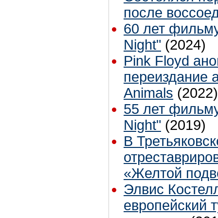
после воссое
60 лет фильму
Night"
(2024)
Pink Floyd ан
переиздание 
Animals
(2022)
55 лет фильму
Night"
(2019)
В Третьяковск
отреставриро
«Желтой подв
Элвис Костел
европейский т