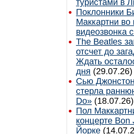
туристами в 
Поклонники Б
Маккартни во 
видеозвонка 
The Beatles з
отсчет до заг
Ждать остало
дня
(29.07.26)
Сью Джонстон
стерла ранню
Do»
(18.07.26)
Пол Маккартн
концерте Bon 
Йорке
(14.07.