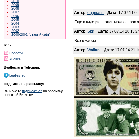
2010
2009
2008
2007
Автор:
eggmann
Дата:
17.07.14 06
2006
2005
Еще в виде рингтонов можно шарахну
2004
2003
2002
Автор:
Бри
Дата:
17.07.14 20:13:2
2000-2002 (старый сайт)
Всё в массы.
RSS:
Автор:
Wollrus
Дата:
17.07.14 21:1
Новости
Анонсы
Beatles.ru в Telegram:
beatles_ru
Подписка на рассылку:
Вы можете
подписаться
на рассылку
новостей Битлз.ру