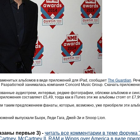
наменитых альбомов в виде приложений для
iPad,
сообщает
The Guardian
. Ре
a. Разработкой занималась компания Concord Music Group. Скачать приложения
ванные аудиотреки, интервью, редкие фотографии, обложки альбомов и сингл
риложения составляет £5,49, тогда как в iTunes эти же альбомы стоят от £7,9
ли таким предложением фанаты, которые, возможно, уже приобрели эти альбо
жений выпускали Бьорк, Леди Гага, Джей-Зи и Snoop Lion.
казаны первые 3)
-
читать все комментарии в теме форума 
artney, McCartney II, RAM и Wings over America в виде при