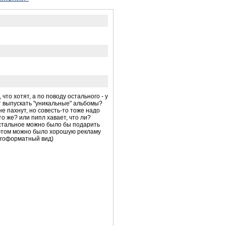
что хотят, а по поводу остального - у
т выпускать "уникальные" альбомы?
 не пахнут, но совесть-то тоже надо
то же? или пипл хавает, что ли?
о остальное можно было бы подарить
 этом можно было хорошую рекламу
огоформатный вид)