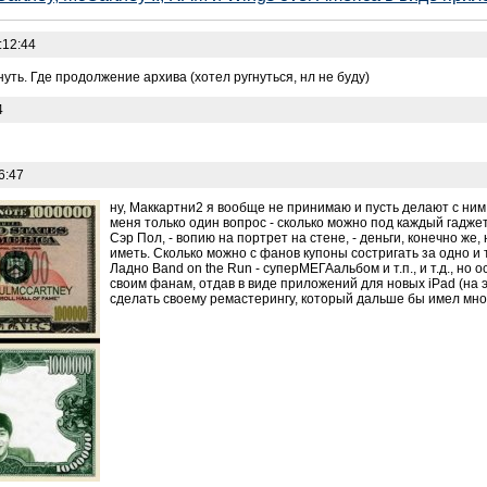
:12:44
ть. Где продолжение архива (хотел ругнуться, нл не буду)
4
6:47
ну, Маккартни2 я вообще не принимаю и пусть делают с ним, 
меня только один вопрос - сколько можно под каждый гадже
Сэр Пол, - вопию на портрет на стене, - деньги, конечно же,
иметь. Сколько можно с фанов купоны состригать за одно и 
Ладно Band on the Run - суперМЕГАальбом и т.п., и т.д., н
своим фанам, отдав в виде приложений для новых iPad (на
сделать своему ремастерингу, который дальше бы имел мн