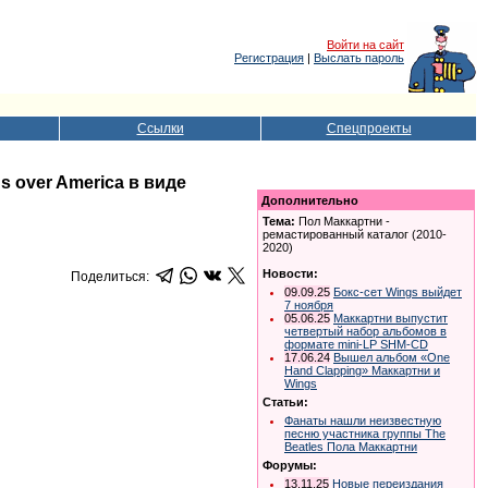
Войти на сайт
Регистрация
|
Выслать пароль
Ссылки
Спецпроекты
s over America в виде
Дополнительно
Тема:
Пол Маккартни -
ремастированный каталог (2010-
2020)
Новости:
Поделиться:
09.09.25
Бокс-сет Wings выйдет
7 ноября
05.06.25
Маккартни выпустит
четвертый набор альбомов в
формате mini-LP SHM-CD
17.06.24
Вышел альбом «One
Hand Clapping» Маккартни и
Wings
Статьи:
Фанаты нашли неизвестную
песню участника группы The
Beatles Пола Маккартни
Форумы:
13.11.25
Новые переиздания