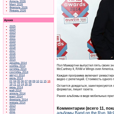
Апрель 2026
Март 2026
Февраль 2026
Январь 2026
Архив
2025
2024
2023
2022
2021
2020
2019
2018
2017
2016
2015
2014
декабрь 2014
Пол Маккартни выпустил пять своих з
ноябрь 2014
McCartney II, RAM и Wings over Americ
октябрь 2014
сентябрь 2014
август 2014
Каждая программа включает ремастиро
июль 2014
видео с репетиций. Стоимость одного п
01
04
05
06
07
08
09
10
11
15
16
18
21
23
24
26
29
Остается дождаться, заинтересуются 
июнь 2014
форматах, пишет газета.
май 2014
апрель 2014
Ранее альбомы в виде мобильных прило
март 2014
февраль 2014
январь 2014
2013
Комментарии (всего 11, по
2012
2011
альбомы Band on the Run, McC