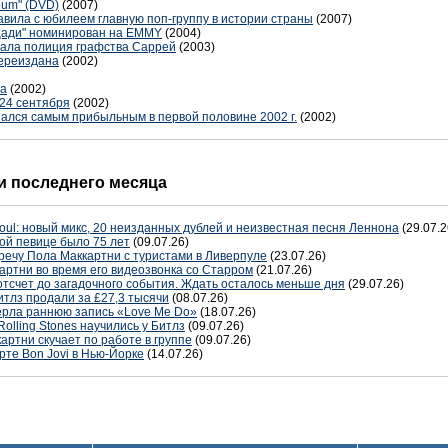
eum" (DVD)
(2007)
вила с юбилеем главную поп-группу в истории страны
(2007)
щади" номинирован на EMMY
(2004)
ржала полиция графства Саррей
(2003)
ереиздана
(2002)
ла
(2002)
 24 сентября
(2002)
зался самым прибыльным в первой половине 2002 г.
(2002)
 последнего месяца
oul: новый микс, 20 неизданных дублей и неизвестная песня Леннона
(29.07.2
ой певице было 75 лет
(09.07.26)
речу Пола Маккартни с туристами в Ливерпуле
(23.07.26)
артни во время его видеозвонка со Старром
(21.07.26)
отсчет до загадочного события. Ждать осталось меньше дня
(29.07.26)
тлз продали за £27,3 тысячи
(08.07.26)
терла раннюю запись «Love Me Do»
(18.07.26)
Rolling Stones научились у Битлз
(09.07.26)
артни скучает по работе в группе
(09.07.26)
рте Bon Jovi в Нью-Йорке
(14.07.26)