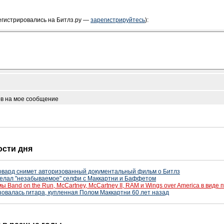
егистрировались на Битлз.ру —
зарегистрируйтесь
):
ов на мое сообщение
ости дня
Ховард снимет авторизованный документальный фильм о Битлз
делал "незабываемое" селфи с Маккартни и Баффетом
 Band on the Run, McCartney, McCartney II, RAM и Wings over America в виде
ьзовалась гитара, купленная Полом Маккартни 60 лет назад