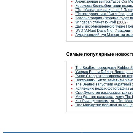
Анонсирован выпуск "Ecce Cor M
Королева Великобритании поздра
"Пол Маккартни на Красной Пло
"Пятого участника "Битлз" заде
Автобиография Джорджа будет п
Wingspan станет книгой
(2002)
Даты возобновлённого турне По
DVD "A Hard Day's Night" выходит
Американский тур Маккартни ока
Самые популярные новости
The Beatles переиздают Rubber S
Умерла Бонни Тайлер. Легендарн
Ринго Старр отреагировал на вст
Поклонники Битлз заметили Макк
The Beatles запустили обратный 
Коллекцию редких фотографий Би
Сью Джонстон рассказала, как с
Мик Джаггер рассказал, чему The 
Кит Ричардс заявил, что Пол Макк
Пол Маккартни побывал на конце