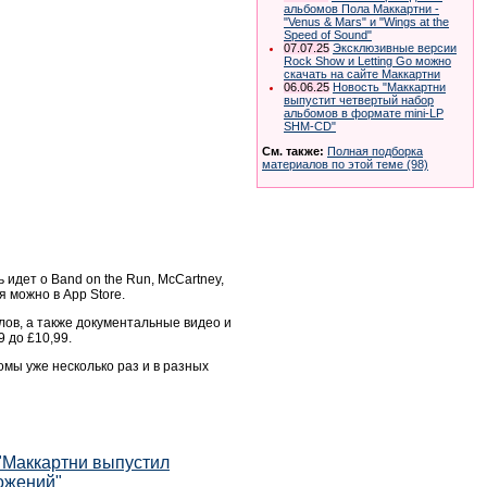
альбомов Пола Маккартни -
"Venus & Mars" и "Wings at the
Speed of Sound"
07.07.25
Эксклюзивные версии
Rock Show и Letting Go можно
скачать на сайте Маккартни
06.06.25
Новость "Маккартни
выпустит четвертый набор
альбомов в формате mini-LP
SHM-CD"
См. также:
Полная подборка
материалов по этой теме (98)
чь идет о
Band on the Run, McCartney,
 можно в App Store.
ов, а также документальные видео и
9 до £10,99.
мы уже несколько раз и в разных
"Маккартни выпустил
ложений"