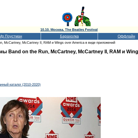
10.10. Москва. The Beatles Festival
Мр.Поустман
Барахолка
Оффлайн
, McCartney, McCartney II, RAM и Wings over America в виде приложений
 Band on the Run, McCartney, McCartney II, RAM и Wing
нный каталог (2010-2020)