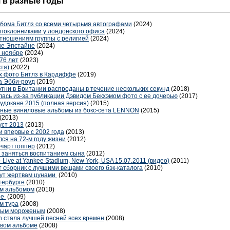
я в разные годы
ьбома Битлз со всеми четырьмя автографами
(2024)
поклонниками у лондонского офиса
(2024)
отношениям группы с религией
(2024)
не Эпстайне
(2024)
в ноябре
(2024)
76 лет
(2023)
тя)
(2022)
х фото Битлз в Кардиффе
(2019)
а Эбби-роуд
(2019)
тни в Британии распроданы в течение нескольких секунд
(2018)
ась из-за публикации Дэвидом Бекхэмом фото с ее дочерью
(2017)
удокане 2015 (полная версия)
(2015)
анные виниловые альбомы из бокс-сета LENNON
(2015)
(2013)
уст 2013
(2013)
 впервые с 2002 года
(2013)
лся на 72-м году жизни
(2012)
-чарттоппер
(2012)
ы заняться воспитанием сына
(2012)
- Live at Yankee Stadium, New York, USA 15.07.2011 (видео)
(2011)
 сборник с лучшими вещами своего бэк-каталога
(2010)
огут жертвам цунами
(2010)
тербурге
(2010)
ым альбомом
(2010)
ше
(2009)
ам тура
(2008)
нным мороженым
(2008)
 стала лучшей песней всех времен
(2008)
овом альбоме
(2008)