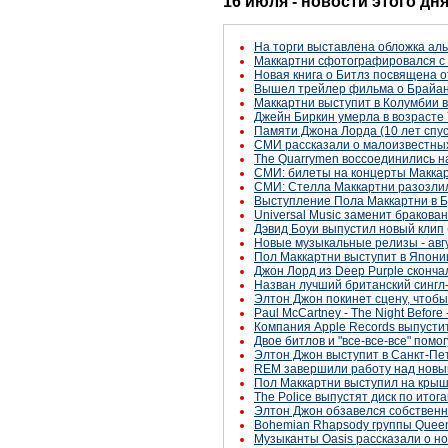
16 июля - новости этого дн
На торги выставлена обложка ал
Маккартни сфотографировался с 
Новая книга о Битлз посвящена 
Вышел трейлер фильма о Брайа
Маккартни выступит в Колумбии 
Джейн Биркин умерла в возрасте 
Памяти Джона Лорда (10 лет спус
СМИ рассказали о малоизвестны
The Quarrymen воссоединились н
СМИ: билеты на концерты Маккар
СМИ: Стелла Маккартни разозлил
Выступление Пола Маккартни в Б
Universal Music заменит браков
Дэвид Боуи выпустил новый клип
Новые музыкальные релизы - авг
Пол Маккартни выступит в Японии
Джон Лорд из Deep Purple сконча
Назван лучший британский сингл
Элтон Джон покинет сцену, чтоб
Paul McCartney - The Night Before 
Компания Apple Records выпустит
Двое битлов и "все-все-все" пом
Элтон Джон выступит в Санкт-Пе
REM завершили работу над нов
Пол Маккартни выступил на кры
The Police выпустят диск по итог
Элтон Джон обзавелся собстве
Bohemian Rhapsody группы Queen
Музыканты Oasis рассказали о н