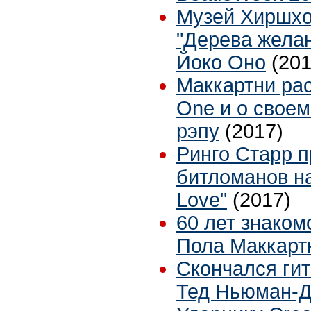
Музей Хиршхо
"Дерева жела
Йоко Оно
(201
Маккартни рас
One и о своем
рэпу
(2017)
Ринго Старр п
битломанов н
Love"
(2017)
60 лет знаком
Пола Маккарт
Скончался ги
Тед Ньюман-