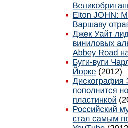
Великобритан
Elton JOHN: 
Варшаву отра
Джек Уайт ли
виниловых аль
Abbey Road н
Буги-вуги Чар
Йорке
(2012)
Дискография 
пополнится н
пластинкой
(2
Российский м
стал самым п
YouTube
(2012