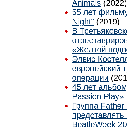
Animals
(2022)
55 лет фильму
Night"
(2019)
В Третьяковск
отреставриро
«Желтой подв
Элвис Костел
европейский т
операции
(201
45 лет альбому
Passion Play»
Группа Father
представлять 
BeatleWeek 2