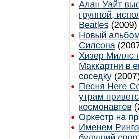
Алан Уайт выс
группой, исп
Beatles
(2009)
Новый альбом
Силсона
(200
Хизер Миллс 
Маккартни в 
соседку
(2007
Песня Here Co
утрам приветс
космонавтов
(
Оркестр на п
Именем Ринго
будущий спор