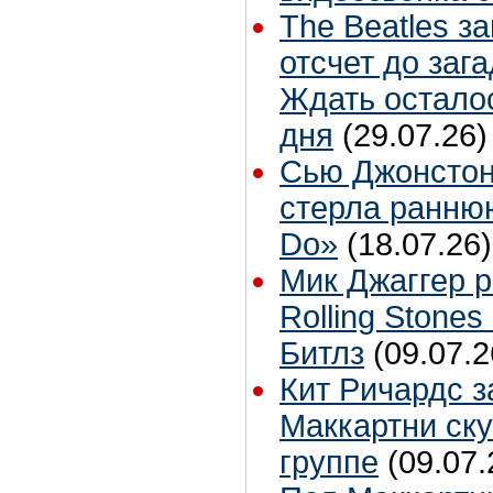
The Beatles з
отсчет до заг
Ждать остало
дня
(29.07.26)
Сью Джонстон
стерла ранню
Do»
(18.07.26)
Мик Джаггер р
Rolling Stones
Битлз
(09.07.2
Кит Ричардс з
Маккартни ску
группе
(09.07.