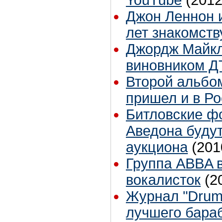
Джон Леннон и
лет знакомств
Джордж Майкл
виновником Д
Второй альбо
пришел и в Р
Битловские ф
Аведона буду
аукциона
(201
Группа ABBA 
вокалисток
(2
Журнал "Drum
лучшего бара