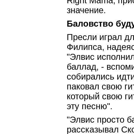
Right Mama, при
значение.
Баловство буд
Пресли играл дл
Филипса, надеяс
"Элвис исполни
баллад, - вспом
собирались идти
паковал свою ги
который свою ги
эту песню".
"Элвис просто б
рассказывал Ско