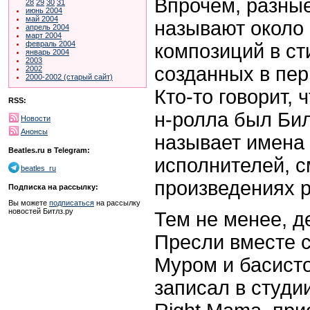
Впрочем, разны
28
29
30
31
июнь 2004
май 2004
называют около 
апрель 2004
март 2004
февраль 2004
композиций в ст
январь 2004
2003
созданных в пери
2002
2000-2002 (старый сайт)
Кто-то говорит, 
RSS:
н-ролла был Бил
Новости
Анонсы
называет имена 
Beatles.ru в Telegram:
исполнителей, 
beatles_ru
произведениях р
Подписка на рассылку:
Вы можете
подписаться
на рассылку
новостей Битлз.ру
Тем не менее, д
Пресли вместе с
Муром и басист
записал в студии