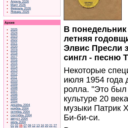
Апрель 2026
Март 2026
Февраль 2026
Январь 2026
Архив
В понедельник 
2025
2024
летняя годовщи
2023
2022
2021
Элвис Пресли 
2020
2019
2018
сингл - песню T
2017
2016
2015
2014
Некоторые спец
2013
2012
июля 1954 года 
2011
2010
2009
ролла. "Это был
2008
2007
2006
культуре 20 века
2005
2004
декабрь 2004
музыки Патрик 
ноябрь 2004
октябрь 2004
Би-би-си.
сентябрь 2004
август 2004
июль 2004
01
02
06
07
09
12
13
16
20
21
27