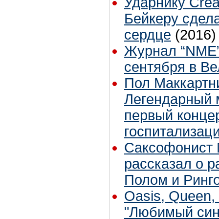
Ударнику Cre
Бейкеру сдел
сердце
(2016)
Журнал “NME”
сентября в В
Пол Маккартни
Легендарный 
первый конце
госпитализаци
Саксофонист 
рассказал о р
Полом и Ринг
Oasis, Queen, 
"Любимый син