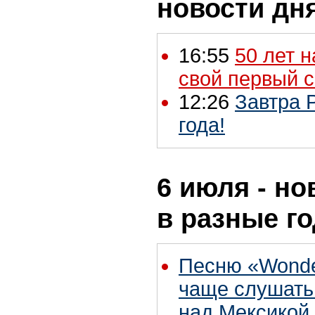
новости дн
16:55
50 лет 
свой первый с
12:26
Завтра Р
года!
6 июля - но
в разные г
Песню «Wonder
чаще слушать
над Мексикой