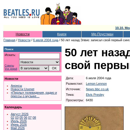
10.10. Мо
Новости
Книги
Мр.Поустман
Главная
/
Новости
/
6 июля 2004 года
/ 50 лет назад Элвис записал свой первый синг
50 лет наза
Поиск
Искать:
свой первы
Советы
Vox populi
Дата:
6 июля 2004 года
Новости
Разместил:
Lemon Lennon
Анонсы
Источник:
News.bbc.co.uk
Новости Usenet
«Перлы» телевидения, радио и
Тема:
Elvis Presley
прессы о музыке…
Просмотры:
6430
Календарь
Август 2026
02
03
05
06
07
08
Июль 2026
Июнь 2026
Май 2026