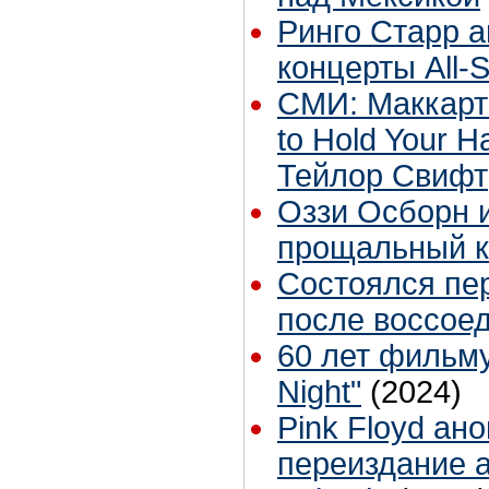
Ринго Старр 
концерты All-S
СМИ: Маккарт
to Hold Your 
Тейлор Свифт
Оззи Осборн и
прощальный к
Состоялся пе
после воссое
60 лет фильму
Night"
(2024)
Pink Floyd ан
переиздание 