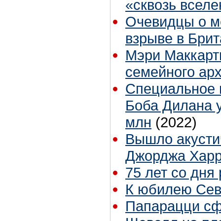
«сквозь всел
Очевидцы о м
взрыве в Бри
Мэри Маккарт
семейного ар
Специальное и
Боба Дилана у
млн
(2022)
Вышло акусти
Джорджа Хар
75 лет со дня
К юбилею Сев
Папарацци сф