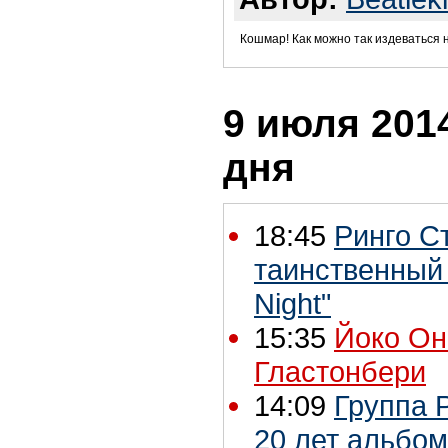
Кошмар! Как можно так издеваться 
9 июля 2014
дня
18:45
Ринго С
таинственный 
Night"
15:35
Йоко Он
Гластонбери
14:09
Группа P
20 лет альбом