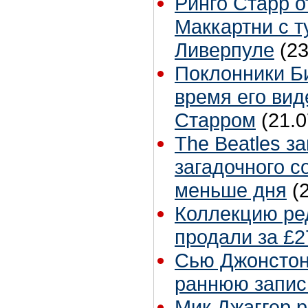
Ринго Старр о
Маккартни с т
Ливерпуле
(23
Поклонники Б
время его вид
Старром
(21.0
The Beatles з
загадочного с
меньше дня
(
Коллекцию ре
продали за £2
Сью Джонстон 
раннюю запис
Мик Джаггер р