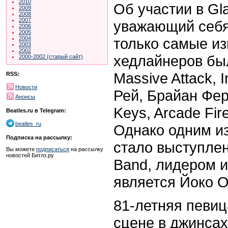
2010
Об участии в Gl
2009
2008
2007
уважающий себя
2006
2005
только самые из
2004
2003
2002
хедлайнеров был
2000-2002 (старый сайт)
Massive Attack, 
RSS:
Новости
Рей, Брайан Фер
Анонсы
Keys, Arcade Fir
Beatles.ru в Telegram:
beatles_ru
Однако одним и
Подписка на рассылку:
стало выступлен
Вы можете
подписаться
на рассылку
новостей Битлз.ру
Band, лидером и
является Йоко О
81-летняя певи
сцене в джинсах