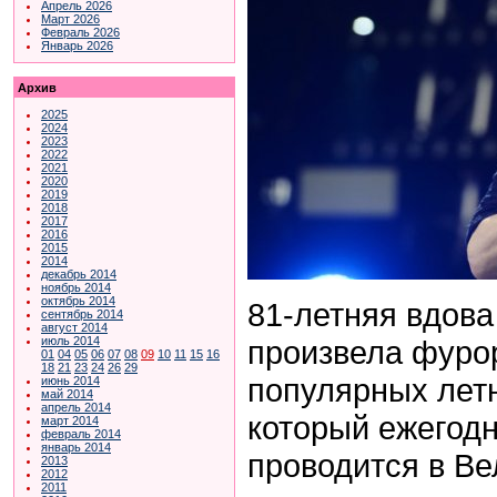
Апрель 2026
Март 2026
Февраль 2026
Январь 2026
Архив
2025
2024
2023
2022
2021
2020
2019
2018
2017
2016
2015
2014
декабрь 2014
ноябрь 2014
октябрь 2014
81-летняя вдов
сентябрь 2014
август 2014
произвела фуро
июль 2014
01
04
05
06
07
08
09
10
11
15
16
18
21
23
24
26
29
популярных лет
июнь 2014
май 2014
апрель 2014
который ежегодн
март 2014
февраль 2014
январь 2014
проводится в Ве
2013
2012
2011