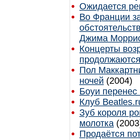
Ожидается ре
Во Франции з
обстоятельст
Джима Морри
Концерты воз
продолжаются
Пол Маккартни
ночей
(2004)
Боуи перенес
Клуб Beatles.
Зуб короля ро
молотка
(2003
Продаётся по