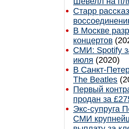
Шевелл на пл
Старр расска
воссоединению
В Москве раз
концертов
(20
СМИ: Spotify 
июля
(2020)
В Санкт-Петер
The Beatles
(2
Первый контр
продан за £27
Экс-супруга П
СМИ крупнейш
выплату за кл