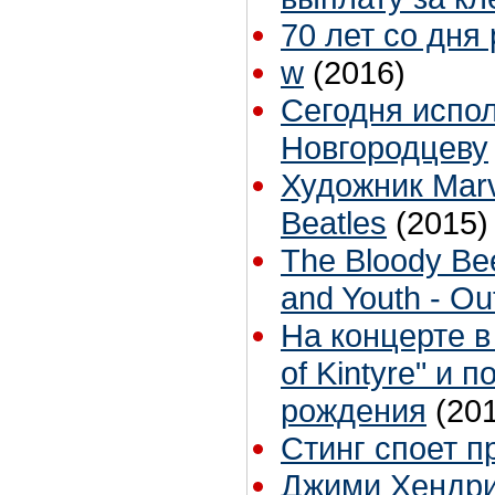
70 лет со дня
w
(2016)
Сегодня испол
Новгородцеву
Художник Marv
Beatles
(2015)
The Bloody Bee
and Youth - Ou
На концерте в
of Kintyre" и
рождения
(20
Стинг споет п
Джими Хендри