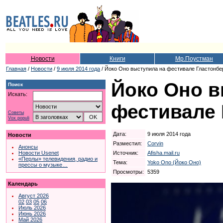
Новости
Книги
Мр.Поустман
Главная
/
Новости
/
9 июля 2014 года
/ Йоко Оно выступила на фестивале Гластонбе
Йоко Оно в
Поиск
Искать:
фестивале 
Советы
Vox populi
Дата:
9 июля 2014 года
Новости
Разместил:
Corvin
Анонсы
Источник:
Afisha.mail.ru
Новости Usenet
«Перлы» телевидения, радио и
Тема:
Yoko Ono (Йоко Оно)
прессы о музыке…
Просмотры:
5359
Календарь
Август 2026
02
03
05
06
Июль 2026
Июнь 2026
Май 2026