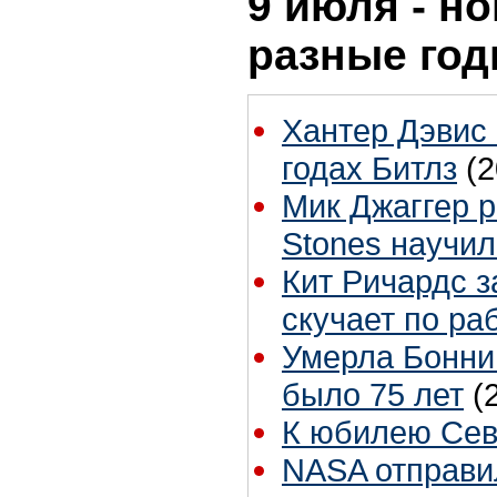
9 июля - но
разные го
Хантер Дэвис 
годах Битлз
(2
Мик Джаггер р
Stones научил
Кит Ричардс з
скучает по ра
Умерла Бонни
было 75 лет
(
К юбилею Сев
NASA отправи