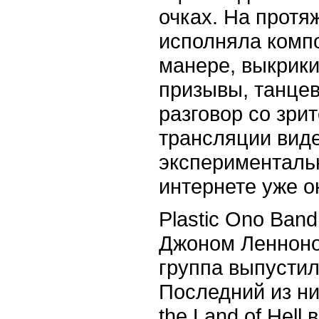
очках. На протя
исполняла комп
манере, выкрик
призывы, танце
разговор со зри
трансляции вид
эксперименталь
интернете уже о
Plastic Ono Ban
Джоном Ленноном
группа выпустил
Последний из ни
the Land of Hell