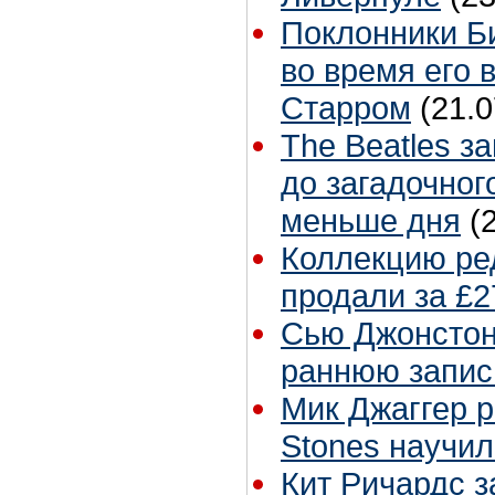
Поклонники Б
во время его 
Старром
(21.0
The Beatles з
до загадочног
меньше дня
(
Коллекцию ре
продали за £2
Сью Джонстон 
раннюю запис
Мик Джаггер р
Stones научил
Кит Ричардс з