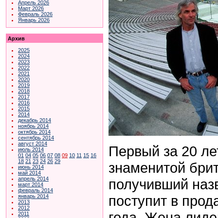
Апрель 2026
Март 2026
Февраль 2026
Январь 2026
Архив
2025
2024
2023
2022
2021
2020
2019
2018
2017
2016
2015
2014
декабрь 2014
ноябрь 2014
октябрь 2014
сентябрь 2014
август 2014
Первый за 20 л
июль 2014
01
04
05
06
07
08
09
10
11
15
16
18
21
23
24
26
29
знаменитой брит
июнь 2014
май 2014
апрель 2014
получивший назв
март 2014
февраль 2014
поступит в прод
январь 2014
2013
2012
года. Жена лиде
2011