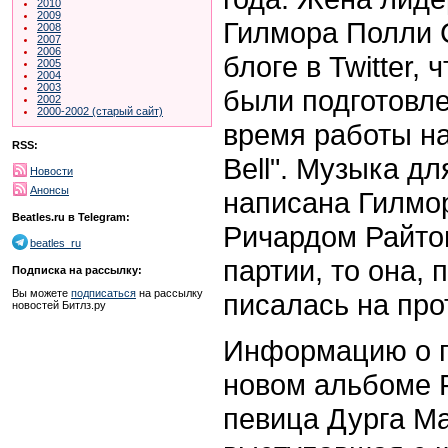
2010
2009
Гилмора Полли 
2008
2007
2006
блоге в Twitter,
2005
2004
2003
были подготовле
2002
2000-2002 (старый сайт)
время работы на
RSS:
Bell". Музыка дл
Новости
Анонсы
написана Гилмо
Beatles.ru в Telegram:
Ричардом Райтом
beatles_ru
партии, то она,
Подписка на рассылку:
Вы можете
подписаться
на рассылку
писалась на про
новостей Битлз.ру
Информацию о г
новом альбоме P
певица Дурга М