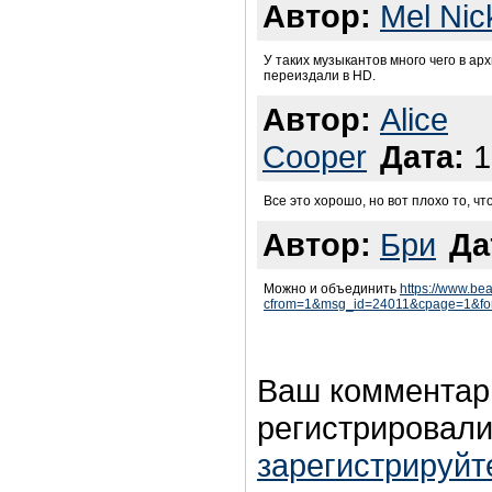
Автор:
Mel Nic
У таких музыкантов много чего в ар
переиздали в HD.
Автор:
Alice
Cooper
Дата:
1
Все это хорошо, но вот плохо то, чт
Автор:
Бри
Да
Можно и объединить
https://www.be
cfrom=1&msg_id=24011&cpage=1&fo
Ваш комментар
регистрировали
зарегистрируйт