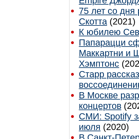
Empire Джорд
75 лет со дня
Скотта
(2021)
К юбилею Сев
Папарацци с
Маккартни и 
Хэмптонс
(202
Старр расска
воссоединению
В Москве раз
концертов
(20
СМИ: Spotify 
июля
(2020)
В Санкт-Петер