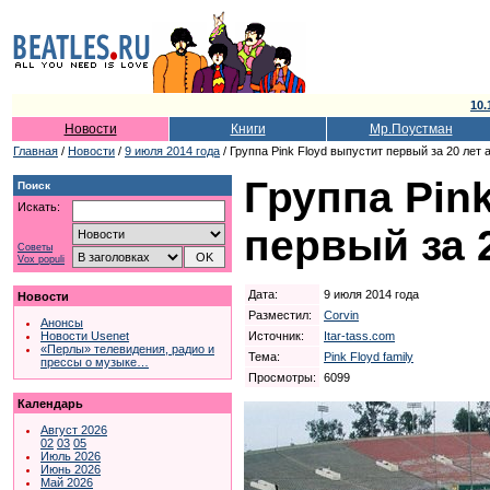
10.
Новости
Книги
Мр.Поустман
Главная
/
Новости
/
9 июля 2014 года
/ Группа Pink Floyd выпустит первый за 20 лет
Группа Pin
Поиск
Искать:
первый за 
Советы
Vox populi
Дата:
9 июля 2014 года
Новости
Разместил:
Corvin
Анонсы
Источник:
Itar-tass.com
Новости Usenet
«Перлы» телевидения, радио и
Тема:
Pink Floyd family
прессы о музыке…
Просмотры:
6099
Календарь
Август 2026
02
03
05
Июль 2026
Июнь 2026
Май 2026