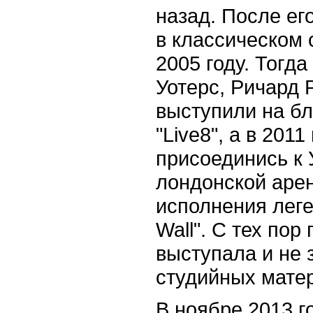
назад. После ег
в классическом 
2005 году. Тогд
Уотерс, Ричард 
выступили на бл
"Live8", а в 201
присоединись к 
лондонской арен
исполнения леге
Wall". С тех по
выступала и не 
студийных мате
В ноябре 2013 г