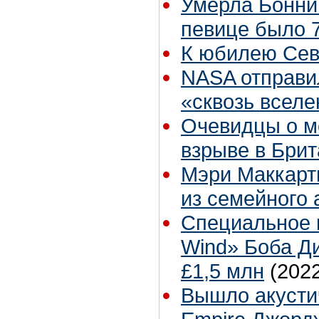
Умерла Бонни
певице было 7
К юбилею Сев
NASA отправи
«сквозь всел
Очевидцы о м
взрыве в Бри
Мэри Маккарт
из семейного 
Специальное и
Wind» Боба Ди
£1,5 млн
(202
Вышло акусти