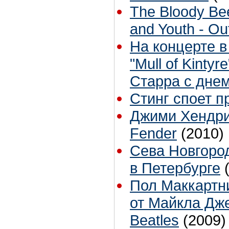
The Bloody Bee
and Youth - Ou
На концерте в
"Mull of Kinty
Старра с дне
Стинг споет п
Джими Хендри
Fender
(2010)
Сева Новгород
в Петербурге
Пол Маккартни
от Майкла Дже
Beatles
(2009)