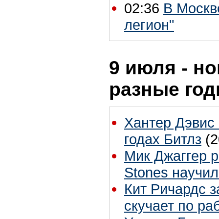
02:36
В Москв
легион"
9 июля - но
разные го
Хантер Дэвис 
годах Битлз
(2
Мик Джаггер р
Stones научил
Кит Ричардс з
скучает по ра