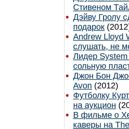
Стивеном Та
Дэйву Гролу 
подарок
(2012
Andrew Lloyd
слушать, не м
Лидер System 
сольную пласт
Джон Бон Джо
Avon
(2012)
Футболку Кур
на аукцион
(2
В фильме о Х
каверы на The