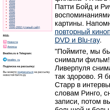
2010
2009
Патти Бойд и Ри
2008
2007
воспоминаниями
2006
2005
2004
картины. Напом
2003
2002
2000-2002 (старый сайт)
повторный киноп
RSS:
DVD
и
Blu-ray
.
Новости
Анонсы
"Поймите, мы б
Beatles.ru в Telegram:
снимали фильм!
beatles_ru
Ливерпуля сним
Подписка на рассылку:
Вы можете
подписаться
на рассылку
так здорово. Я б
новостей Битлз.ру
Старр в интерв
словам Ринго, с
записи, потом в
большей и больш