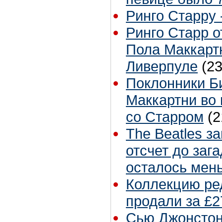
Ринго Старру -
Ринго Старр о
Пола Маккартн
Ливерпуле
(23
Поклонники Б
Маккартни во 
со Старром
(2
The Beatles з
отсчет до заг
осталось мен
Коллекцию ре
продали за £2
Сью Джонстон 