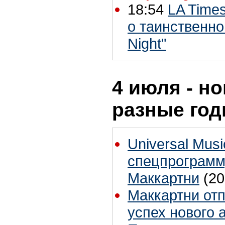
18:54
LA Time
о таинственно
Night"
4 июля - но
разные го
Universal Mus
спецпрограмм
Маккартни
(20
Маккартни от
успех нового 