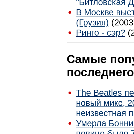
"Битловская Д
В Москве высту
(Грузия)
(2003
Ринго - сэр?
(
Самые поп
последнего
The Beatles п
новый микс, 2
неизвестная 
Умерла Бонни
певице было 7