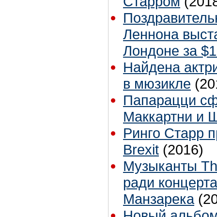
Старром
(201
Поздравитель
Леннона выста
Лондоне за $1
Найдена актр
в мюзикле
(20
Папарацци с
Маккартни и 
Ринго Старр 
Brexit
(2016)
Музыканты Th
ради концерт
Манзарека
(2
Новый альбом 