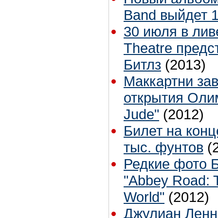
Band выйдет 
30 июля в лив
Theatre предс
Битлз
(2013)
Маккартни за
открытия Оли
Jude"
(2012)
Билет на конц
тыс. фунтов
(
Редкие фото Б
"Abbey Road: T
World"
(2012)
Джулиан Ленн