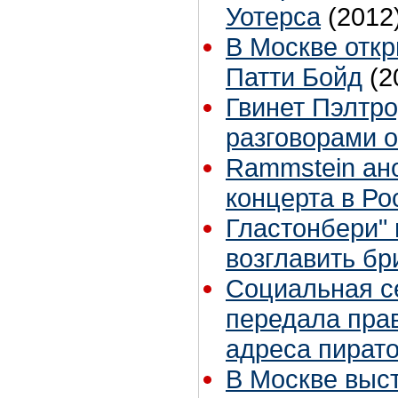
Уотерса
(2012
В Москве отк
Патти Бойд
(2
Гвинет Пэлтро
разговорами о
Rammstein ан
концерта в Ро
Гластонбери"
возглавить бр
Социальная се
передала пра
адреса пират
В Москве выс