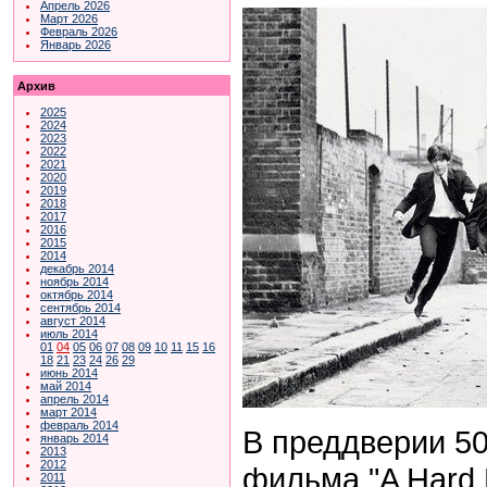
Апрель 2026
Март 2026
Февраль 2026
Январь 2026
Архив
2025
2024
2023
2022
2021
2020
2019
2018
2017
2016
2015
2014
декабрь 2014
ноябрь 2014
октябрь 2014
сентябрь 2014
август 2014
июль 2014
01
04
05
06
07
08
09
10
11
15
16
18
21
23
24
26
29
июнь 2014
май 2014
апрель 2014
март 2014
февраль 2014
В преддверии 5
январь 2014
2013
2012
фильма "
A Hard 
2011