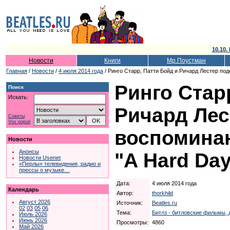
10.10.
Новости
Книги
Мр.Поустман
Главная
/
Новости
/
4 июля 2014 года
/ Ринго Старр, Патти Бойд и Ричард Лестер под
Ринго Стар
Поиск
Искать:
Ричард Лес
Советы
Vox populi
воспомина
Новости
Анонсы
"A Hard Day
Новости Usenet
«Перлы» телевидения, радио и
прессы о музыке…
Дата:
4 июля 2014 года
Календарь
Автор:
thorkhild
Август 2026
Источник:
Beatles.ru
02
03
05
06
Тема:
Битлз - битловские фильмы, 
Июль 2026
Июнь 2026
Просмотры:
4860
Май 2026