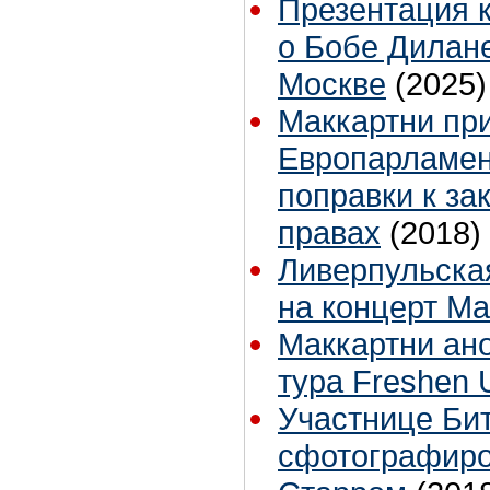
Презентация 
о Бобе Дилане
Москве
(2025)
Маккартни пр
Европарламен
поправки к за
правах
(2018)
Ливерпульска
на концерт Ма
Маккартни ан
тура Freshen 
Участнице Бит
сфотографиро