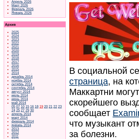
Апрель 2026
Март 2026
Февраль 2026
Январь 2026
Архив
2025
2024
2023
2022
2021
2020
2019
2018
2017
2016
В социальной с
2015
2014
декабрь 2014
страница
, на к
ноябрь 2014
октябрь 2014
сентябрь 2014
Маккартни могут
август 2014
июль 2014
скорейшего выз
июнь 2014
май 2014
05
07
10
15
16
18
19
20
21
22
23
сообщает
Exami
24
25
27
29
30
апрель 2014
март 2014
что музыкант от
февраль 2014
январь 2014
2013
за болезни.
2012
2011