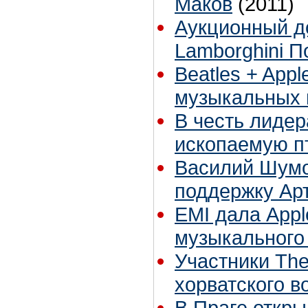
Маков
(2011)
Аукционный д
Lamborghini П
Beatles + Appl
музыкальных 
В честь лидер
ископаемую п
Василий Шумо
поддержку Ар
EMI дала Appl
музыкального
Участники Th
хорватского в
В Праге откры