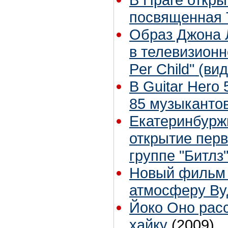
посвященная 
Образ Джона 
в телевизионн
Per Child" (ви
В Guitar Hero
85 музыканто
Екатеринбурж
открытие перв
группе "Битлз
Новый фильм 
атмосферу Ву
Йоко Оно расс
хайку
(2009)