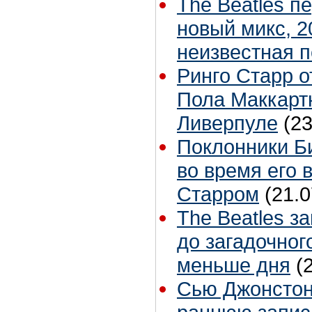
The Beatles п
новый микс, 2
неизвестная 
Ринго Старр о
Пола Маккартн
Ливерпуле
(23
Поклонники Б
во время его 
Старром
(21.0
The Beatles з
до загадочног
меньше дня
(
Сью Джонстон 