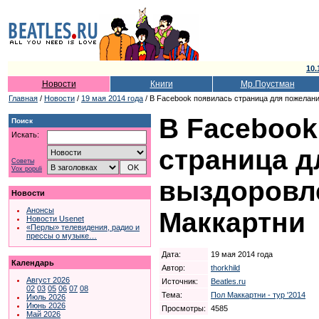
10.
Новости
Книги
Мр.Поустман
Главная
/
Новости
/
19 мая 2014 года
/ В Facebook появилась страница для пожелан
В Facebook
Поиск
Искать:
страница д
Советы
Vox populi
выздоровл
Новости
Анонсы
Маккартни
Новости Usenet
«Перлы» телевидения, радио и
прессы о музыке…
Дата:
19 мая 2014 года
Календарь
Автор:
thorkhild
Август 2026
Источник:
Beatles.ru
02
03
05
06
07
08
Тема:
Пол Маккартни - тур '2014
Июль 2026
Июнь 2026
Просмотры:
4585
Май 2026