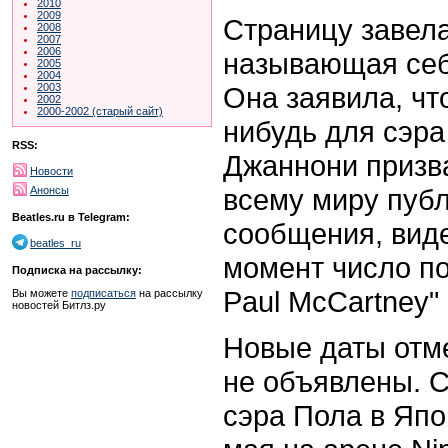
2010
2009
Страницу завела
2008
2007
2006
называющая себ
2005
2004
Она заявила, чт
2003
2002
2000-2002 (старый сайт)
нибудь для сэра
RSS:
Джаннони призв
Новости
всему миру публ
Анонсы
Beatles.ru в Telegram:
сообщения, виде
beatles_ru
момент число по
Подписка на рассылку:
Paul McCartney"
Вы можете
подписаться
на рассылку
новостей Битлз.ру
Новые даты отм
не объявлены. 
сэра Пола в Япо