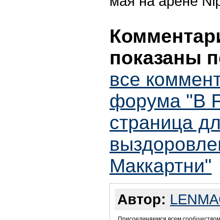
мая на арене Ni
Комментари
показаны п
все коммент
форума "В 
страница д
выздоровле
Маккартни"
Автор:
LENMA
Присоединяемся всем сообществом