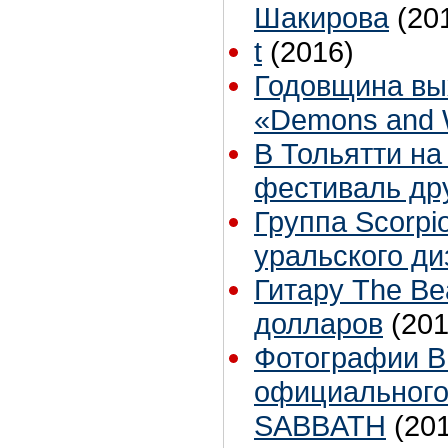
Шакирова
(20
t
(2016)
Годовщина вы
«Demons and 
В Тольятти на
фестиваль дру
Группа Scorpi
уральского д
Гитару The Be
долларов
(201
Фотографии B
официального
SABBATH
(20