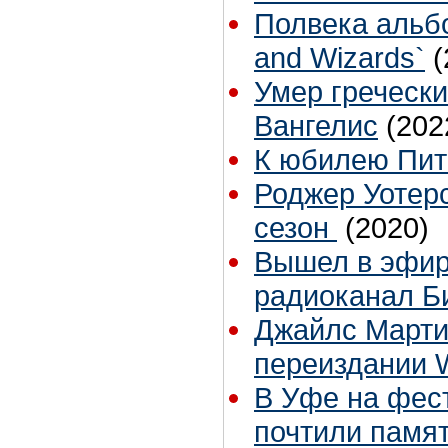
Полвека альб
and Wizards`
(
Умер гречески
Вангелис
(202
К юбилею Пит
Роджер Уотер
сезон
(2020)
Вышел в эфи
радиоканал Б
Джайлс Марти
переиздании W
В Уфе на фест
почтили памя