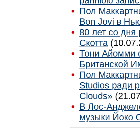
раннюю запис
Пол Маккартн
Bon Jovi в Нь
80 лет со дня
Скотта
(10.07.
Тони Айомми 
Британской И
Пол Маккартн
Studios ради р
Clouds»
(21.07
В Лос-Анджел
музыки Йоко 