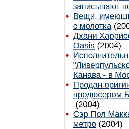
записывают н
Вещи, имеющи
с молотка
(20
Дхани Харрисо
Oasis
(2004)
Исполнительн
"Ливерпульско
Канава - в Мо
Продан оригин
продюсером 
(2004)
Сэр Пол Макк
метро
(2004)