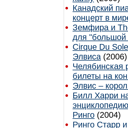
Канадский пи
концерт в мир
Зeмфира и The
для "большой
Cirque Du Sole
Элвиса
(2006)
Челябинская 
билеты на кон
Элвис – корол
Билл Харри н
энциклопедию
Ринго
(2004)
Ринго Старр 