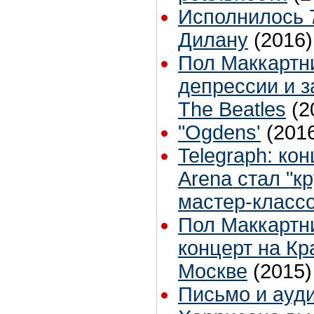
Исполнилось 
Дилану
(2016)
Пол Маккартн
депрессии и з
The Beatles
(2
"Ogdens'
(201
Telegraph: ко
Arena стал "к
мастер-класс
Пол Маккартни
концерт на К
Москве
(2015)
Письмо и ауд