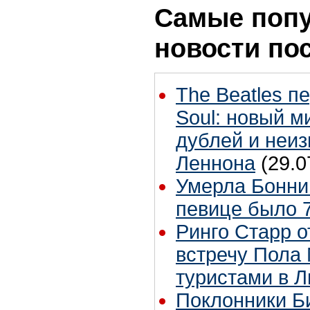
Самые поп
новости по
The Beatles п
Soul: новый м
дублей и неиз
Леннона
(29.0
Умерла Бонни
певице было 7
Ринго Старр о
встречу Пола 
туристами в 
Поклонники Б