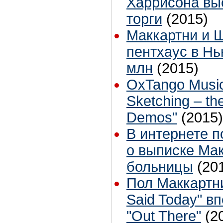
Харрисона вы
торги
(2015)
Маккартни и 
пентхаус в Нь
млн
(2015)
OxTango Music
Sketching – th
Demos"
(2015)
В интернете 
о выписке Мак
больницы
(20
Пол Маккартн
Said Today" в
"Out There"
(2