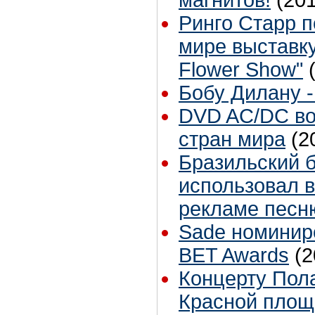
Ринго Старр 
мире выставку
Flower Show"
Бобу Дилану -
DVD AC/DC во
стран мира
(2
Бразильский ба
использовал в
рекламе песню
Sade номинир
BET Awards
(2
Концерту Пол
Красной площа