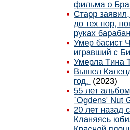
фильма о Бра
Старр заявил,
до тех пор, п
руках бараба
Умер басист 
игравший с Би
Умерла Тина 
Вышел Календ
год.
(2023)
55 лет альбом
`Ogdens' Nut 
20 лет назад 
Кланяясь юби
Красной площ