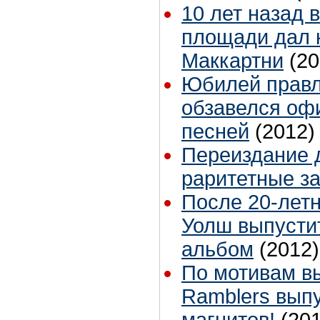
10 лет назад 
площади дал 
Маккартни
(20
Юбилей правл
обзавелся оф
песней
(2012)
Переиздание д
раритетные з
После 20-лет
Уолш выпусти
альбом
(2012)
По мотивам в
Ramblers вып
магнитов!
(20