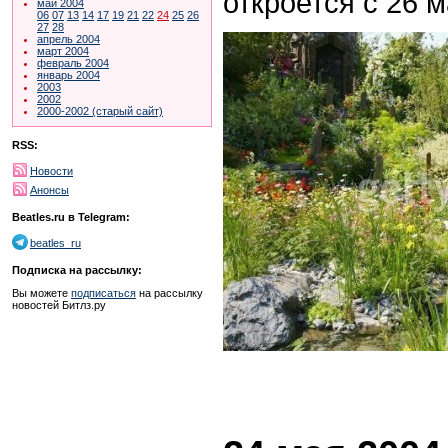
откроется с 26 м
май 2004
06
07
13
14
17
19
21
22
24
25
26
27
28
апрель 2004
март 2004
февраль 2004
январь 2004
2003
2002
2000-2002 (старый сайт)
RSS:
Новости
Анонсы
Beatles.ru в Telegram:
beatles_ru
Подписка на рассылку:
Вы можете
подписаться
на рассылку
новостей Битлз.ру