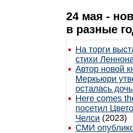
24 мая - но
в разные г
На торги выс
стихи Леннон
Автор новой к
Меркьюри утве
осталась дочь
Here comes th
посетил Цвето
Челси
(2023)
СМИ опублико