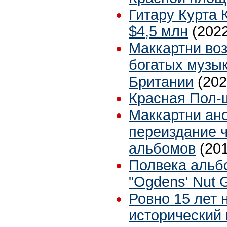
Гитару Курта 
$4,5 млн
(202
Маккартни во
богатых музы
Британии
(202
Красная Пол-
Маккартни ан
переиздание 
альбомов
(20
Полвека альб
"Ogdens' Nut 
Ровно 15 лет 
исторический