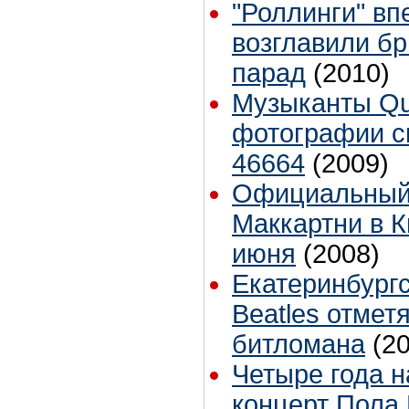
"Роллинги" вп
возглавили бр
парад
(2010)
Музыканты Qu
фотографии св
46664
(2009)
Официальный 
Маккартни в К
июня
(2008)
Екатеринбург
Beatles отмет
битломана
(2
Четыре года н
концерт Пола