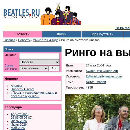
10.10. Мо
Новости
Книги
Мр.Поустман
Главная
/
Новости
/
24 мая 2004 года
/ Ринго на выставке цветов
Ринго на в
Поиск
Искать:
Дата:
24 мая 2004 года
Советы
Vox populi
Разместил:
Sweet Little Queen XIII
Источник:
Editorial.gettyimages.com
Новости
Тема:
Битлз - хобби
Анонсы
Просмотры:
4938
Новости Usenet
«Перлы» телевидения, радио и
прессы о музыке…
Календарь
Август 2026
02
03
05
06
07
Июль 2026
Июнь 2026
Май 2026