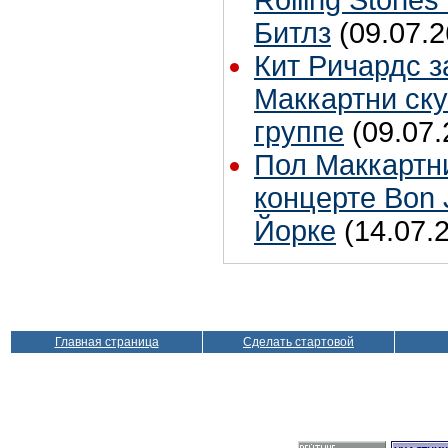
Rolling Stones
Битлз
(09.07.2
Кит Ричардс з
Маккартни ску
группе
(09.07.
Пол Маккартн
концерте Bon 
Йорке
(14.07.
Главная страница
Сделать стартовой