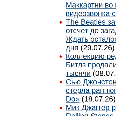
Маккартни во 
видеозвонка 
The Beatles з
отсчет до заг
Ждать остало
дня
(29.07.26)
Коллекцию ре
Битлз продали
тысячи
(08.07
Сью Джонстон
стерла ранню
Do»
(18.07.26)
Мик Джаггер р