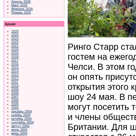
Апрель 2026
Март 2026
Февраль 2026
Январь 2026
Архив
2025
2024
2023
2022
Ринго Старр ст
2021
2020
2019
гостем на ежего
2018
2017
Челси. В этом г
2016
2015
2014
он опять присут
2013
2012
2011
открытия этого 
2010
2009
2008
шоу 24 мая. В п
2007
2006
могут посетить 
2005
2004
декабрь 2004
и члены общест
ноябрь 2004
октябрь 2004
сентябрь 2004
Британии. Для ш
август 2004
июль 2004
июнь 2004