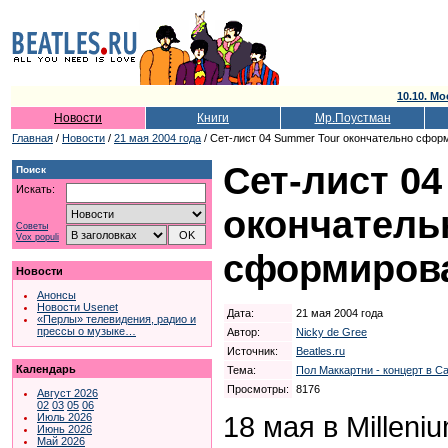
10.10. Мо
Новости
Книги
Мр.Поустман
Главная
/
Новости
/
21 мая 2004 года
/ Сет-лист 04 Summer Tour окончательно сфор
Сет-лист 0
Поиск
Искать:
окончатель
Советы
Vox populi
сформиров
Новости
Анонсы
Новости Usenet
Дата:
21 мая 2004 года
«Перлы» телевидения, радио и
прессы о музыке…
Автор:
Nicky de Gree
Источник:
Beatles.ru
Календарь
Тема:
Пол Маккартни - концерт в Са
Просмотры:
8176
Август 2026
02
03
05
06
18 мая в Millen
Июль 2026
Июнь 2026
Май 2026