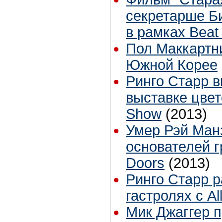
секретарше Би
в рамках Beat 
Пол Маккартни
Южной Корее
Ринго Старр 
выставке цвет
Show
(2013)
Умер Рэй Манз
основателей 
Doors
(2013)
Ринго Старр р
гастролях с Al
Мик Джаггер 