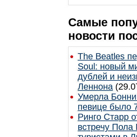
Самые поп
новости по
The Beatles п
Soul: новый м
дублей и неиз
Леннона
(29.0
Умерла Бонни
певице было 7
Ринго Старр о
встречу Пола 
туристами в 