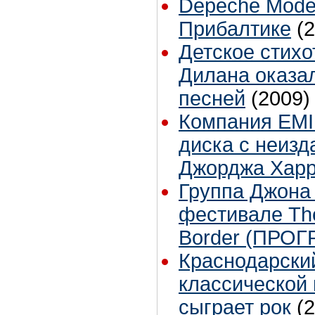
Depeche Mode
Прибалтике
(
Детское стих
Дилана оказа
песней
(2009)
Компания EMI
диска с неиз
Джорджа Хар
Группа Джона
фестивале The
Border (ПРО
Краснодарски
классической 
сыграет рок
(