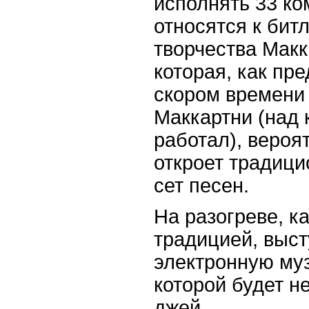
исполнять 33 ко
относятся к бит
творчества Макк
которая, как пре
скором времени
Маккартни (над 
работал), вероя
откроет традици
сет песен.
На разогреве, к
традицией, выст
электронную муз
которой будет н
джей.