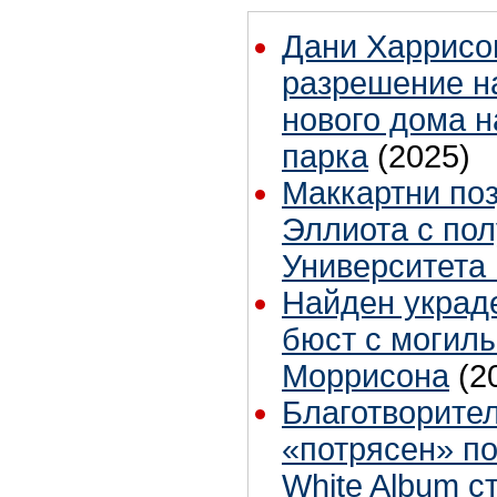
Дани Харрисо
разрешение н
нового дома н
парка
(2025)
Маккартни по
Эллиота с по
Университета
Найден украде
бюст с могил
Моррисона
(2
Благотворите
«потрясен» п
White Album 