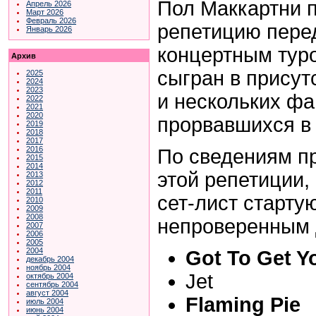
Пол Маккартни 
Апрель 2026
Март 2026
Февраль 2026
репетицию пере
Январь 2026
концертным тур
Архив
сыгран в присут
2025
2024
2023
и нескольких фа
2022
2021
2020
прорвавшихся в 
2019
2018
2017
2016
По сведениям п
2015
2014
этой репетиции,
2013
2012
2011
сет-лист старту
2010
2009
2008
непроверенным 
2007
2006
2005
2004
Got To Get Yo
декабрь 2004
ноябрь 2004
Jet
октябрь 2004
сентябрь 2004
август 2004
Flaming Pie
июль 2004
июнь 2004