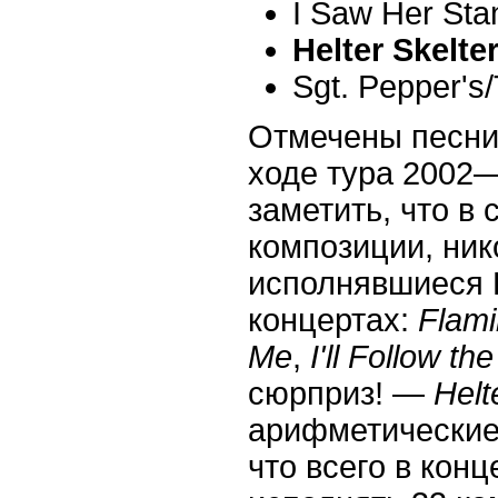
I Saw Her Sta
Helter Skelte
Sgt. Pepper's
Отмечены песни
ходе тура 2002
—
заметить, что в 
композиции, ник
исполнявшиеся 
концертах:
Flami
Me
,
I'll Follow th
сюрприз!
—
Helt
арифметические
что всего в кон