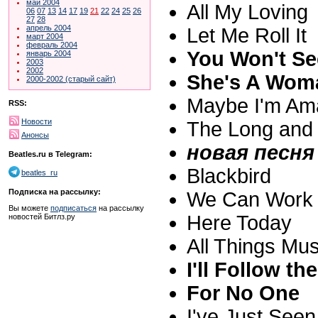
май 2004
All My Loving
06
07
13
14
17
19
21
22
24
25
26
27
28
апрель 2004
Let Me Roll It
март 2004
февраль 2004
You Won't S
январь 2004
2003
2002
She's A Wom
2000-2002 (старый сайт)
Maybe I'm Am
RSS:
Новости
The Long and
Анонсы
новая песня 
Beatles.ru в Telegram:
Blackbird
beatles_ru
Подписка на рассылку:
We Can Work 
Вы можете
подписаться
на рассылку
Here Today
новостей Битлз.ру
All Things Mu
I'll Follow th
For No One
I've Just See