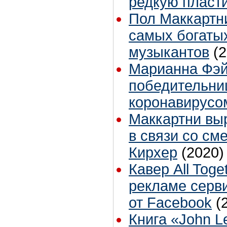
редкую пласти
Пол Маккартни
самых богаты
музыкантов
(
Марианна Фэ
победительни
коронавирусо
Маккартни вы
в связи со см
Кирхер
(2020)
Кавер All Tog
рекламе серв
от Facebook
(
Книга «John L