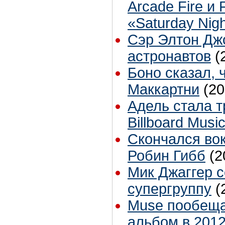
Arcade Fire и 
«Saturday Nigh
Сэр Элтон Дж
астронавтов
(
Боно сказал, 
Маккартни
(20
Адель стала 
Billboard Musi
Скончался во
Робин Гибб
(2
Мик Джаггер 
супергруппу
(
Muse пообеща
альбом в 2012