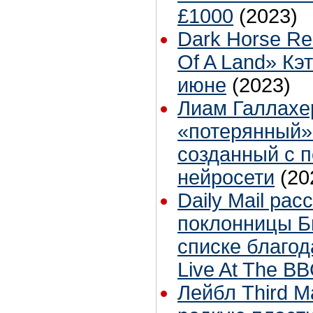
£1000
(2023)
Dark Horse Re
Of A Land» Кэ
июне
(2023)
Лиам Галлахе
«потерянный»
созданный с 
нейросети
(20
Daily Mail рас
поклонницы Б
списке благо
Live At The B
Лейбл Third M