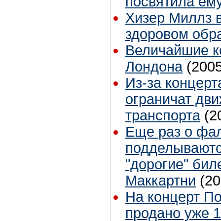
посвятила ем
Хизер Миллз в
здоровом обр
Величайшие к
Лондона
(2005
Из-за концерт
ограничат дв
транспорта
(2
Еще раз о фа
подделываютс
"дорогие" бил
Маккартни
(20
На концерт П
продано уже 1