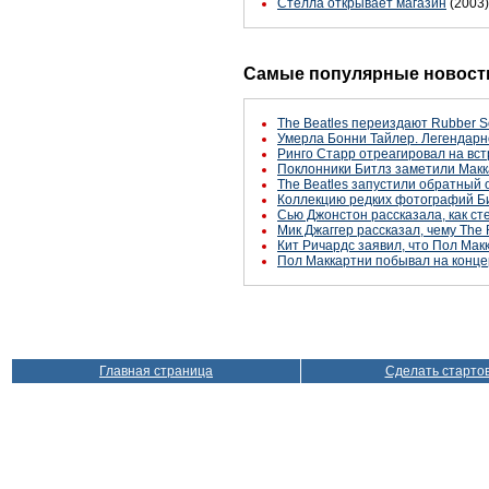
Стелла открывает магазин
(2003)
Самые популярные новости
The Beatles переиздают Rubber S
Умерла Бонни Тайлер. Легендарн
Ринго Старр отреагировал на вст
Поклонники Битлз заметили Макк
The Beatles запустили обратный 
Коллекцию редких фотографий Би
Сью Джонстон рассказала, как с
Мик Джаггер рассказал, чему The 
Кит Ричардс заявил, что Пол Макк
Пол Маккартни побывал на конце
Главная страница
Сделать старто