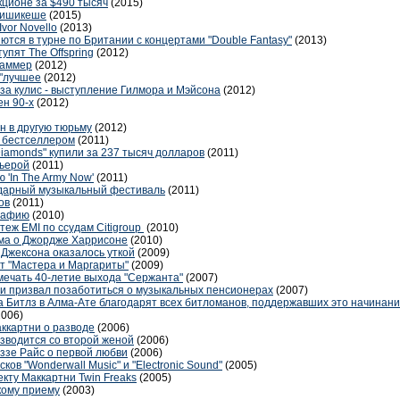
кционе за $490 тысяч
(2015)
 Ришикеше
(2015)
vor Novello
(2013)
тся в турне по Британии с концертами "Double Fantasy"
(2013)
пят The Offspring
(2012)
Саммер
(2012)
 "лучшее
(2012)
з-за кулис - выступление Гилмора и Мэйсона
(2012)
ен 90-х
(2012)
 в другую тюрьму
(2012)
 бестселлером
(2011)
 Diamonds" купили за 237 тысяч долларов
(2011)
рьерой
(2011)
 'In The Army Now'
(2011)
ндарный музыкальный фестиваль
(2011)
ов
(2011)
графию
(2010)
теж EMI по ссудам Citigroup
(2010)
ма о Джордже Харрисоне
(2010)
 Джексона оказалось уткой
(2009)
т "Мастера и Маргариты"
(2009)
мечать 40-летие выхода "Сержанта"
(2007)
и призвал позаботиться о музыкальных пенсионерах
(2007)
а Битлз в Алма-Ате благодарят всех битломанов, поддержавших это начинани
2006)
ккартни о разводе
(2006)
зводится со второй женой
(2006)
ззе Райс о первой любви
(2006)
ов "Wonderwall Music" и "Electronic Sound"
(2005)
кту Маккартни Twin Freaks
(2005)
кому приему
(2003)