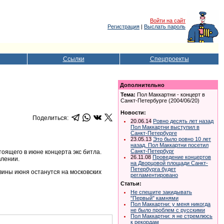
Войти на сайт
Регистрация
|
Выслать пароль
Ссылки
Спецпроекты
Дополнительно
Тема:
Пол Маккартни - концерт в
Санкт-Петербурге (2004/06/20)
Новости:
Поделиться:
20.06.14
Ровно десять лет назад
Пол Маккартни выступил в
Санкт-Петербурге
23.05.13
Это было ровно 10 лет
назад. Пол Маккартни посетил
Санкт-Петербург
ящего в июне концерта экс битла.
26.11.08
Проведение концертов
влении.
на Дворцовой площади Санкт-
Петербурга будет
вины июня останутся на московских
регламентировано
Статьи:
Не спешите закидывать
"Первый" камнями
Пол Маккартни: у меня никогда
не было проблем с русскими
Пол Маккартни: я не стремлюсь
к рекордам