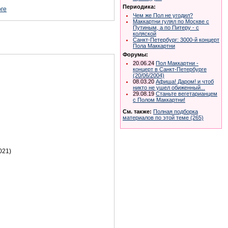
Периодика:
рге
Чем же Пол не угодил?
Маккартни гулял по Москве с
Путиным, а по Питеру - с
коляской
Санкт-Петербург: 3000-й концерт
Пола Маккартни
Форумы:
20.06.24
Пол Маккартни -
концерт в Санкт-Петербурге
(20/06/2004)
08.03.20
Афиша! Даром! и чтоб
никто не ушел обиженный...
29.08.19
Станьте вегетарианцем
с Полом Маккартни!
См. также:
Полная подборка
материалов по этой теме (265)
021)