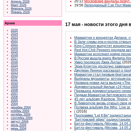
20:12
Московские вандалы режут
Апрель 2026
Март 2026
19:56
Легендарный Сэр Пол Макка
Февраль 2026
Январь 2026
Архив
17 мая - новости этого дня
2025
2024
2023
Маккартни о концертах Дилана: «
2022
В Зале славы рок-н-ролла открыл
2021
King Crimson выпустят концертн
2020
Red Hot Chili Peppers продали ка
2019
Маккартни исполнил новую песню 
2018
В России вышла книга Филипа Н
2017
2016
Умер продюсер Джек Дуглас
(2026
2015
Эрик Клэптон досрочно завершил
2014
Джулиан Леннон рассказал о про
2013
Маккартни стал первым британск
2012
Выбраны музыканты, которым раз
2011
Названа новая дата выхода «The 
2010
2009
Документальный фильм «24 Hours:
2008
Премьера документального сериал
2007
Пиджак Маккартни битловского пе
2006
45 лет альбому Rainbow `Rising`
2005
В Ливерпуле вновь открыл свои д
2004
Полвека альбому the Who `Live at
декабрь 2004
ноябрь 2004
r
(2016)
октябрь 2004
Программа "Let It Be" радиостанц
сентябрь 2004
"Битловский эфир" радиостанции 
август 2004
Битлз-фестиваль (Москва, 14.05.
июль 2004
Битлз-фестиваль (Москва, 14.05
июнь 2004