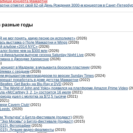
 афиши концерта Маккартни
ртни отметит свой 62-ой День Рождения 3000-м концертом в Санкт-Петербу
 в разные годы
Я не мог понять, какую песню он исполняет»
(2026)
ась выставка о Поле Маккартни и Wings
(2026)
ый альбом «2014 NYC»
(2026)
талог более чем за $300 млн
(2026)
в финальном выпуске сезона Saturday Night Live
(2026)
ормана о Джордже Харрисоне
(2026)
)
 концерт в Мадриде: в музыканта бросили пластинку
(2026)
блемах с сердцем
(2026)
им музыкантом-миллиардером по версии Sunday Times
(2024)
решат поработать в доме детства Маккартни
(2022)
Beatles: Get Back» на Blu-Ray и DVD
(2022)
 The World of John and Yoko» появился на платформе Amazon Prime Video
(2
а «McCartney 3, 2, 1» состоится 16 июля
(2021)
риода ушел с молотка за $72,5 тысячи
(2021)
(2021)
вери Cavern Club!
(2021)
 Leeds`
(2020)
ии "Культура" о Битлз-фестивале (подкаст)
(2015)
"Эхо Москвы" о Битлз-фестивале (подкаст)
(2015)
2015). Фотографии
(2015)
.2015). Лучшие видео-фрагменты
(2015)