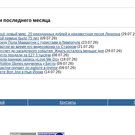
 последнего месяца
oul: новый микс, 20 неизданных дублей и неизвестная песня Леннона
(29.07.2
ой певице было 75 лет
(09.07.26)
речу Пола Маккартни с туристами в Ливерпуле
(23.07.26)
артни во время его видеозвонка со Старром
(21.07.26)
отсчет до загадочного события. Ждать осталось меньше дня
(29.07.26)
тлз продали за £27,3 тысячи
(08.07.26)
терла раннюю запись «Love Me Do»
(18.07.26)
Rolling Stones научились у Битлз
(09.07.26)
артни скучает по работе в группе
(09.07.26)
рте Bon Jovi в Нью-Йорке
(14.07.26)
вой
Контакты