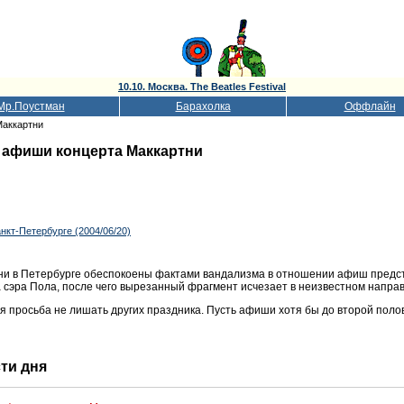
10.10. Москва. The Beatles Festival
Мр.Поустман
Барахолка
Оффлайн
Маккартни
 афиши концерта Маккартни
нкт-Петербурге (2004/06/20)
и в Петербурге обеспокоены фактами вандализма в отношении афиш предсто
 сэра Пола, после чего вырезанный фрагмент исчезает в неизвестном напра
я просьба не лишать других праздника. Пусть афиши хотя бы до второй поло
сти дня