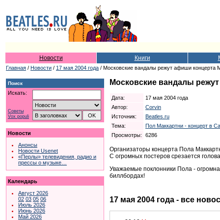
Новости
Книги
Главная
/
Новости
/
17 мая 2004 года
/ Московские вандалы режут афиши концерта 
Московские вандалы режут
Поиск
Искать:
Дата:
17 мая 2004 года
Автор:
Corvin
Советы
Источник:
Beatles.ru
Vox populi
Тема:
Пол Маккартни - концерт в Са
Новости
Просмотры:
6286
Анонсы
Организаторы концерта Пола Маккартн
Новости Usenet
С огромных постеров срезается голова
«Перлы» телевидения, радио и
прессы о музыке…
Уважаемые поклонники Пола - огромна
биллбордах!
Календарь
Август 2026
17 мая 2004 года - все ново
02
03
05
06
Июль 2026
Июнь 2026
Май 2026