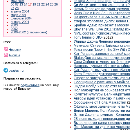
Гитара Харрисона продана на ау
май 2004
06
07
13
14
17
19
21
22
24
25
26
Би-би-си: лес поглотил ашрам в
27
28
Ноэль Галлахер получил премию I
апрель 2004
Йоко Оно и Шон Леннон отправляю
март 2004
На фестивале KUBANA-2012 высту
февраль 2004
Умерла "королева диско" Донна 
январь 2004
Брайан Адамс привезет в Москву
2003
2002
Шоу The Wall Live 2011: взгляд и
2000-2002 (старый сайт)
NME составил список лучших пес
Tony Iommi о DIO
(2012)
Убийца Джона Леннона переведен
RSS:
Мемуары Стивена Тайлера стали
Текст песни "Lucy In the Sky With
Новости
Кит Ричардс занялся сольной ка
Анонсы
Status Quo записали новую версию
Оззи Осборн отменил свой леге
Beatles.ru в Telegram:
Названы лучшие обложки альбом
Кит Ричардс выпускает автобио
beatles_ru
Terra Firma предотвращает непла
Скорсезе завершил съемки филь
Подписка на рассылку:
Сообщение о раке кожи у Майкла
Вы можете
подписаться
на рассылку
Эндрю Ллойд Уэббер отказался о
новостей Битлз.ру
Пол Маккартни не собирается от
Комитет культуры Великобритани
Авторы идеи установки памятник
Сообщение от Пола Маккартни
(
Официальное заявление четы Ма
Дейли Миррор: Пол Маккартни ра
Элтон Джон напоминает Кондоли
28 июня выходят переиздания диск
Вышел промо-сингл к новому прое
Пол Маккартни удивится московс