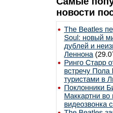
Самые поп
новости по
The Beatles п
Soul: новый м
дублей и неиз
Леннона
(29.0
Ринго Старр о
встречу Пола 
туристами в 
Поклонники Б
Маккартни во 
видеозвонка 
The Beatles з