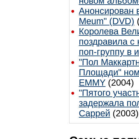
новом альбом
Анонсирован 
Meum" (DVD)
Королева Вел
поздравила с
поп-группу в 
"Пол Маккарт
Площади" ном
EMMY
(2004)
"Пятого участ
задержала по
Саррей
(2003)