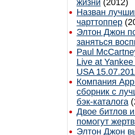
жизни
(2012)
Назван лучший
чарттоппер
(2
Элтон Джон по
заняться вос
Paul McCartney
Live at Yankee
USA 15.07.201
Компания App
сборник с лу
бэк-каталога
(
Двое битлов и
помогут жерт
Элтон Джон вы