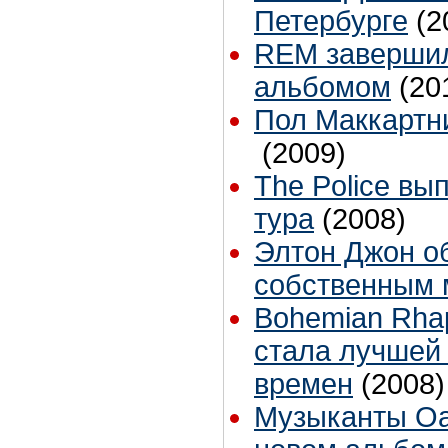
Петербурге
(2
REM завершил
альбомом
(20
Пол Маккартн
(2009)
The Police вы
тура
(2008)
Элтон Джон о
собственным
Bohemian Rha
стала лучшей 
времен
(2008)
Музыканты Oa