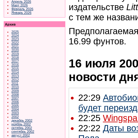
Апрель 2026
издательстве
Li
Март 2026
Февраль 2026
Январь 2026
с тем же назван
Архив
Предполагаемая 
2025
2024
16.99 фунтов.
2023
2022
2021
2020
2019
2018
16 июля 200
2017
2016
2015
новости дн
2014
2013
2012
2011
2010
2009
2008
22:29
Автобио
2007
2006
будет переиз
2005
2004
2003
22:25
Wingspa
2002
декабрь 2002
ноябрь 2002
22:22
Даты во
октябрь 2002
сентябрь 2002
август 2002