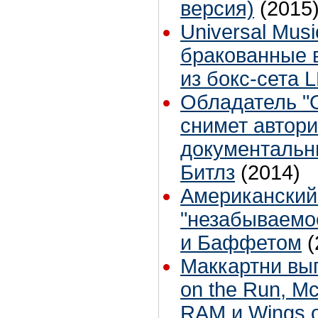
версия)
(2015
Universal Mus
бракованные 
из бокс-сета
Обладатель "
снимет автор
документальн
Битлз
(2014)
Американский
"незабываемо
и Баффетом
(
Маккартни вы
on the Run, Mc
RAM и Wings o