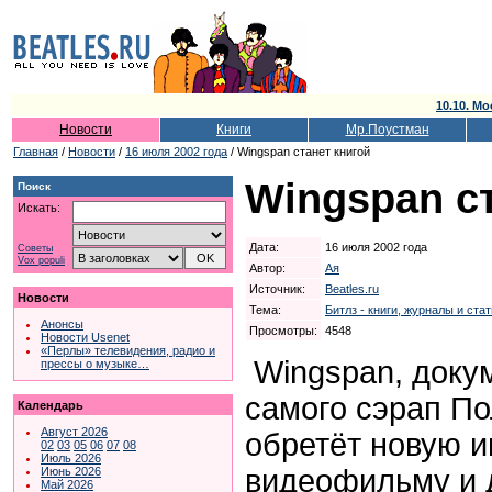
10.10. Мо
Новости
Книги
Мр.Поустман
Главная
/
Новости
/
16 июля 2002 года
/ Wingspan станет книгой
Wingspan с
Поиск
Искать:
Дата:
16 июля 2002 года
Советы
Vox populi
Автор:
Ая
Источник:
Beatles.ru
Новости
Тема:
Битлз - книги, журналы и ста
Анонсы
Просмотры:
4548
Новости Usenet
«Перлы» телевидения, радио и
Wingspan, доку
прессы о музыке…
самого сэрап По
Календарь
Август 2026
обретёт новую и
02
03
05
06
07
08
Июль 2026
видеофильму и д
Июнь 2026
Май 2026