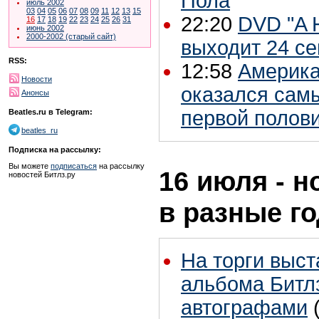
Пола
июль 2002
03
04
05
06
07
08
09
11
12
13
15
22:20
DVD "A H
16
17
18
19
22
23
24
25
26
31
июнь 2002
2000-2002 (старый сайт)
выходит 24 с
RSS:
12:58
Америка
Новости
оказался сам
Анонсы
первой полови
Beatles.ru в Telegram:
beatles_ru
Подписка на рассылку:
Вы можете
подписаться
на рассылку
16 июля - н
новостей Битлз.ру
в разные г
На торги выс
альбома Битл
автографами