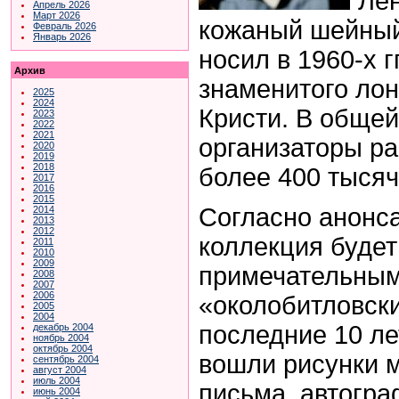
Лен
Апрель 2026
Март 2026
кожаный шейный
Февраль 2026
Январь 2026
носил в 1960-х г
Архив
знаменитого лон
2025
2024
Кристи. В обще
2023
2022
2021
организаторы р
2020
2019
2018
более 400 тысяч
2017
2016
2015
Согласно анонс
2014
2013
2012
коллекция будет
2011
2010
2009
примечательны
2008
2007
2006
«околобитловск
2005
2004
последние 10 лет
декабрь 2004
ноябрь 2004
октябрь 2004
вошли рисунки 
сентябрь 2004
август 2004
июль 2004
письма, автогра
июнь 2004