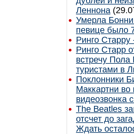
дублей и неиз
Леннона
(29.0
Умерла Бонни
певице было 7
Ринго Старру -
Ринго Старр о
встречу Пола 
туристами в 
Поклонники Б
Маккартни во 
видеозвонка 
The Beatles з
отсчет до заг
Ждать остало