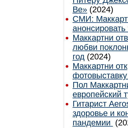
Питеру Джексо
Be»
(2024)
СМИ: Маккарт
анонсировать 
Маккартни отв
любви поклон
год
(2024)
Маккартни от
фотовыставку
Пол Маккартн
европейский т
Гитарист Aero
здоровье и ко
пандемии
(20