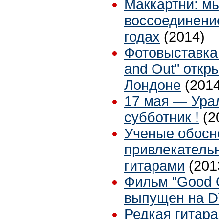
Маккартни: м
воссоединение
годах
(2014)
Фотовыставка "
and Out" откр
Лондоне
(2014
17 мая — Урал
субботник !
(2
Ученые обос
привлекатель
гитарами
(201
Фильм "Good O
выпущен на 
Редкая гитара