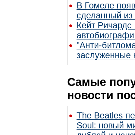
В Гомеле появ
сделанный из
Кейт Ричардс
автобиограф
"Анти-битлом
заслуженные 
Самые поп
новости по
The Beatles п
Soul: новый м