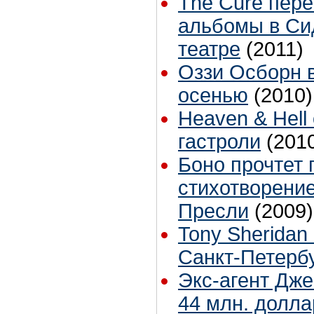
The Cure пер
альбомы в Cи
театре
(2011)
Оззи Осборн 
осенью
(2010)
Heaven & Hell
гастроли
(201
Боно прочтет 
стихотворени
Пресли
(2009)
Tony Sheridan
Санкт-Петерб
Экс-агент Дже
44 млн. долла