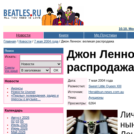
10.10. Мо
Новости
Книги
Мр.Поустман
Главная
/
Новости
/
7 мая 2004 года
/ Джон Леннон: великая распродажа
Джон Ленно
Поиск
Искать:
распродаж
Советы
Vox populi
Дата:
7 мая 2004 года
Новости
Разместил:
Sweet Little Queen XIII
Анонсы
Источник:
Heraldsun.news.com.au
Новости Usenet
«Перлы» телевидения, радио и
Тема:
Аукционы
прессы о музыке…
Просмотры:
6264
Календарь
Ли
Август 2026
02
03
05
нын
Июль 2026
Июнь 2026
Май 2026