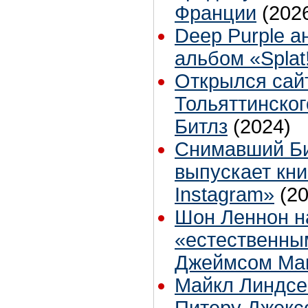
Франции
(202
Deep Purple 
альбом «Splat
Открылся сай
Тольяттинско
Битлз
(2024)
Снимавший Би
выпускает кни
Instagram»
(2
Шон Леннон н
«естественны
Джеймсом Ма
Майкл Линдсе