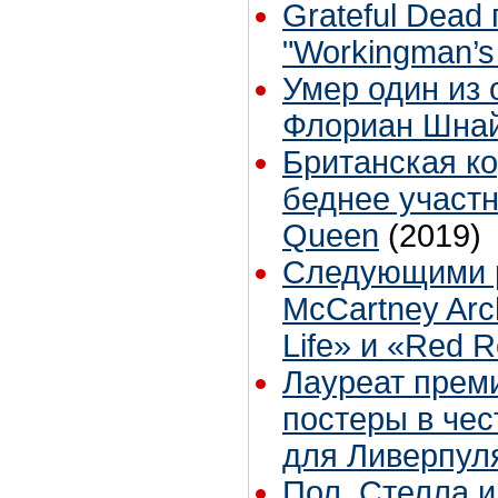
Grateful Dead
"Workingman’s
Умер один из 
Флориан Шна
Британская к
беднее участн
Queen
(2019)
Следующими р
McCartney Arch
Life» и «Red 
Лауреат прем
постеры в че
для Ливерпул
Пол, Стелла 