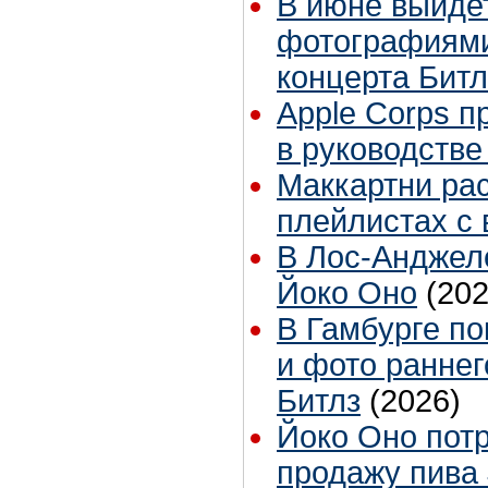
В июне выйдет
фотографиями
концерта Битл
Apple Corps п
в руководстве
Маккартни ра
плейлистах с 
В Лос-Анджел
Йоко Оно
(202
В Гамбурге по
и фото раннег
Битлз
(2026)
Йоко Оно пот
продажу пива