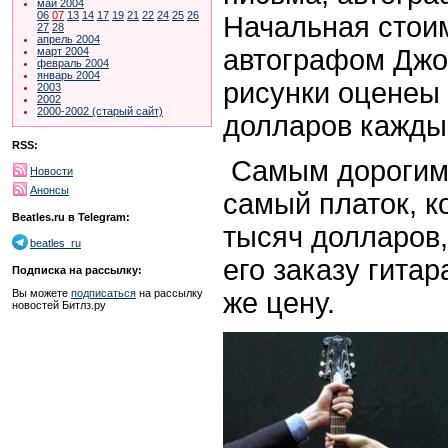
май 2004
06
07
13
14
17
19
21
22
24
25
26
Начальная стои
27
28
апрель 2004
автографом Джо
март 2004
февраль 2004
январь 2004
рисунки оценеы 
2003
2002
2000-2002 (старый сайт)
долларов кажды
RSS:
Самым дорогим 
Новости
Анонсы
самый платок, к
Beatles.ru в Telegram:
тысяч долларов,
beatles_ru
его заказу гитар
Подписка на рассылку:
же цену.
Вы можете
подписаться
на рассылку
новостей Битлз.ру