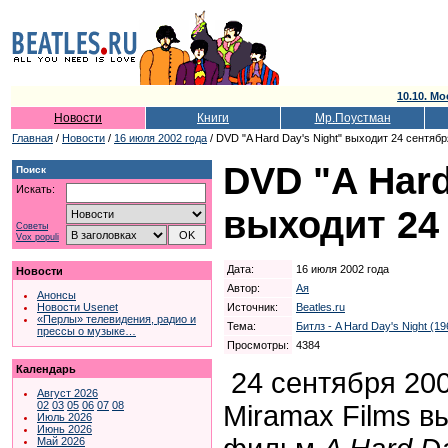
10.10. Мо
Новости
Книги
Мр.Поустман
Главная
/
Новости
/
16 июля 2002 года
/ DVD "A Hard Day's Night" выходит 24 сентябр
DVD "A Hard
Поиск
Искать:
выходит 24
Советы
Vox populi
Дата:
16 июля 2002 года
Новости
Автор:
Ая
Анонсы
Источник:
Beatles.ru
Новости Usenet
«Перлы» телевидения, радио и
Тема:
Битлз - A Hard Day's Night (19
прессы о музыке…
Просмотры:
4384
Календарь
24 сентября 200
Август 2026
02
03
05
06
07
08
Miramax Films в
Июль 2026
Июнь 2026
Май 2026