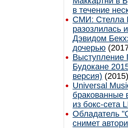
Маккартни в 
в течение нес
СМИ: Стелла 
разозлилась и
Дэвидом Бекх
дочерью
(2017
Выступление 
Будокане 2015
версия)
(2015
Universal Mus
бракованные 
из бокс-сета
Обладатель "
снимет автор