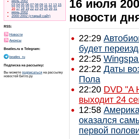
16 июля 200
июль 2002
03
04
05
06
07
08
09
11
12
13
15
16
17
18
19
22
23
24
25
26
31
июнь 2002
новости дн
2000-2002 (старый сайт)
RSS:
Новости
22:29
Автобио
Анонсы
будет переиз
Beatles.ru в Telegram:
22:25
Wingspa
beatles_ru
Подписка на рассылку:
22:22
Даты во
Вы можете
подписаться
на рассылку
новостей Битлз.ру
Пола
22:20
DVD "A H
выходит 24 с
12:58
Америка
оказался сам
первой полови