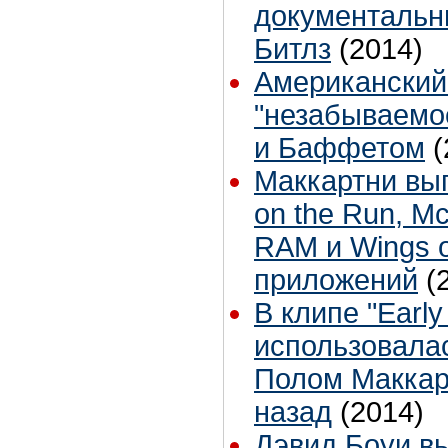
документальн
Битлз
(2014)
Американский
"незабываемо
и Баффетом
(
Маккартни вы
on the Run, Mc
RAM и Wings o
приложений
(
В клипе "Early
использовалас
Полом Маккар
назад
(2014)
Дэвид Боуи в