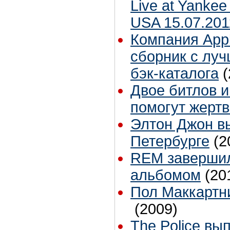
Live at Yankee
USA 15.07.201
Компания App
сборник с лу
бэк-каталога
(
Двое битлов и
помогут жерт
Элтон Джон вы
Петербурге
(2
REM завершил
альбомом
(20
Пол Маккартн
(2009)
The Police вы