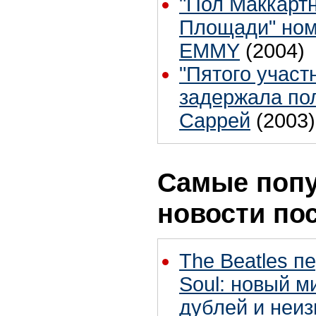
"Пол Маккарт
Площади" ном
EMMY
(2004)
"Пятого участ
задержала по
Саррей
(2003)
Самые поп
новости по
The Beatles п
Soul: новый м
дублей и неиз