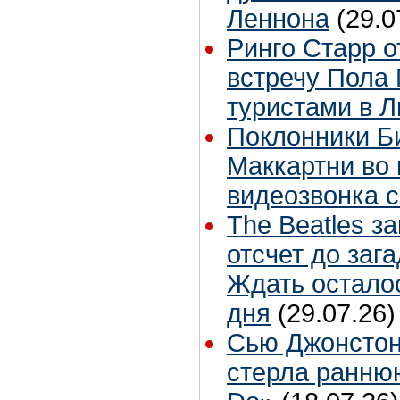
Леннона
(29.0
Ринго Старр о
встречу Пола 
туристами в 
Поклонники Б
Маккартни во 
видеозвонка 
The Beatles з
отсчет до заг
Ждать остало
дня
(29.07.26)
Сью Джонстон
стерла ранню