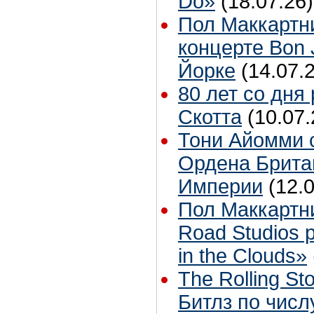
Do»
(18.07.26)
Пол Маккартн
концерте Bon 
Йорке
(14.07.
80 лет со дня
Скотта
(10.07.
Тони Айомми 
Ордена Брита
Империи
(12.
Пол Маккартн
Road Studios 
in the Clouds»
The Rolling S
Битлз по чис