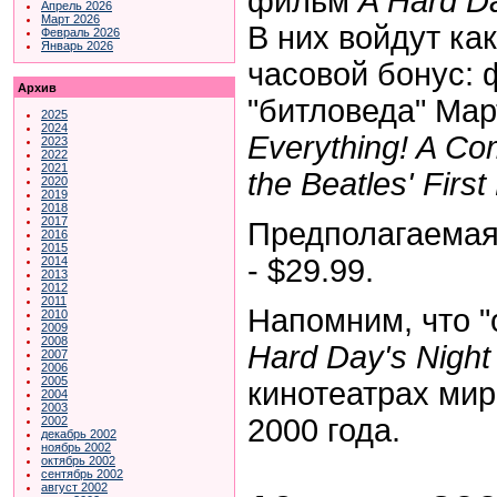
фильм
A Hard Da
Апрель 2026
Март 2026
В них войдут как
Февраль 2026
Январь 2026
часовой бонус: 
Архив
"битловеда" Мар
2025
2024
Everything! A Co
2023
2022
2021
the Beatles' First
2020
2019
2018
2017
Предполагаемая
2016
2015
- $29.99.
2014
2013
2012
2011
Напомним, что 
2010
2009
2008
Hard Day's Nigh
2007
2006
2005
кинотеатрах мир
2004
2003
2000 года.
2002
декабрь 2002
ноябрь 2002
октябрь 2002
сентябрь 2002
август 2002