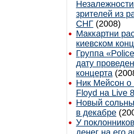
Незалежности
зрителей из р
СНГ
(2008)
Маккартни рас
киевском кон
Группа «Polic
дату проведе
концерта
(200
Ник Мейсон о 
Floyd на Live 
Новый сольны
в декабре
(20
У поклонников
денег на его 