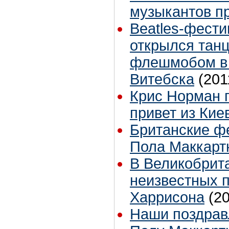
музыкантов п
Beatles-фестив
открылся тан
флешмобом в
Витебска
(201
Крис Норман п
привет из Ки
Британские ф
Пола Маккарт
В Великобрит
неизвестных 
Харрисона
(2
Наши поздрав