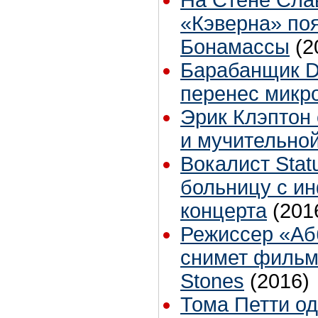
«Кэверна» по
Бонамассы
(2
Барабанщик D
перенес микр
Эрик Клэптон 
и мучительно
Вокалист Stat
больницу с и
концерта
(201
Режиссер «Аб
снимет фильм 
Stones
(2016)
Тома Петти од