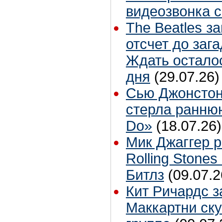
видеозвонка 
The Beatles з
отсчет до заг
Ждать остало
дня
(29.07.26)
Сью Джонстон
стерла ранню
Do»
(18.07.26)
Мик Джаггер р
Rolling Stones
Битлз
(09.07.2
Кит Ричардс з
Маккартни ску