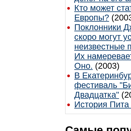
Кто может ста
Европы?
(200
Поклонники Д
скоро могут у
неизвестные п
Их намеревае
Оно.
(2003)
В Екатеринбур
фестиваль "Б
Двадцатка"
(2
История Пита
Самые поп