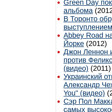
Green Day пок
альбома
(201
В Торонто об
выступлением
Abbey Road на
Йорке
(2012)
Джон Леннон 
против Фелик
(видео)
(2011)
Украинский от
Александр Чеху
You" (видео)
(
Сэр Пол Макка
самых высок