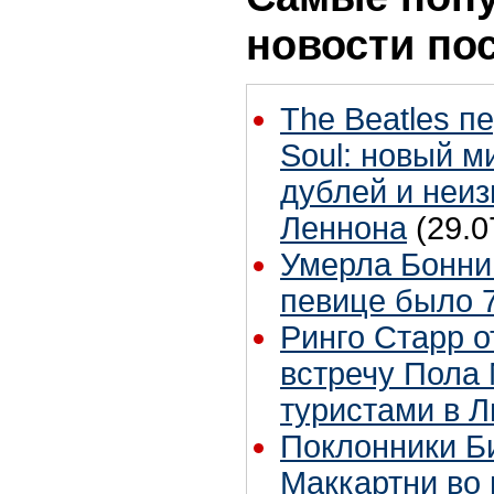
новости по
The Beatles п
Soul: новый м
дублей и неиз
Леннона
(29.0
Умерла Бонни
певице было 7
Ринго Старр о
встречу Пола 
туристами в 
Поклонники Б
Маккартни во 