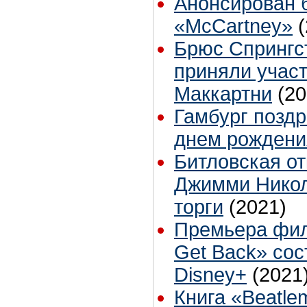
Анонсирован 
«McCartney»
Брюс Спрингс
приняли участ
Маккартни
(20
Гамбург поздр
днем рождени
Битловская о
Джимми Никол
торги
(2021)
Премьера фил
Get Back» сос
Disney+
(2021
Книга «Beatle