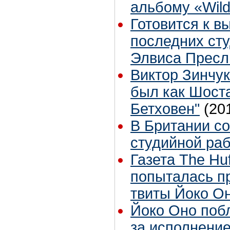
альбому «Wild
Готовится к в
последних ст
Элвиса Пресл
Виктор Зинчук
был как Шост
Бетховен"
(20
В Британии со
студийной раб
Газета The Huf
попыталась п
твиты Йоко О
Йоко Оно поб
за исполнени