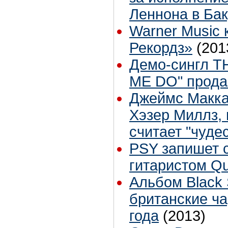
Леннона в Ба
Warner Music 
Рекордз»
(201
Демо-сингл T
ME DO" продан
Джеймс Макка
Хэзер Миллз,
считает "чуде
PSY запишет 
гитаристом Q
Альбом Black 
британские ча
года
(2013)