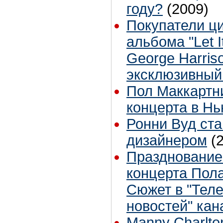
году?
(2009)
Покупатели ц
альбома "Let I
George Harris
эксклюзивный
Пол Маккартни
концерта в Н
Ронни Вуд ст
дизайнером
(
Празднование
концерта Пола
Сюжет в "Тел
новостей" кан
Manny Charlton