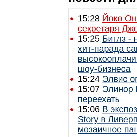
15:28
Йоко Он
секретаря Дж
15:25
Битлз - 
хит-парада с
высокооплачи
шоу-бизнеса
15:24
Элвис о
15:07
Элинор 
переехать
15:06
В экспо
Story в Ливер
мозаичное пан