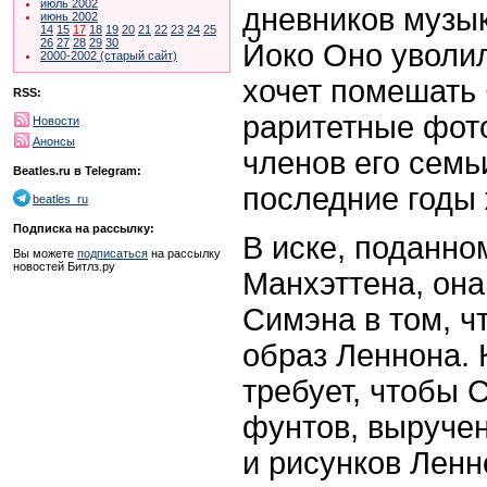
июль 2002
дневников музык
июнь 2002
14
15
17
18
19
20
21
22
23
24
25
26
27
28
29
30
Йоко Оно уволи
2000-2002 (старый сайт)
хочет помешать
RSS:
раритетные фот
Новости
Анонсы
членов его семь
Beatles.ru в Telegram:
последние годы 
beatles_ru
Подписка на рассылку:
В иске, поданно
Вы можете
подписаться
на рассылку
новостей Битлз.ру
Манхэттена, она
Симэна в том, ч
образ Леннона. 
требует, чтобы 
фунтов, выруче
и рисунков Ленн