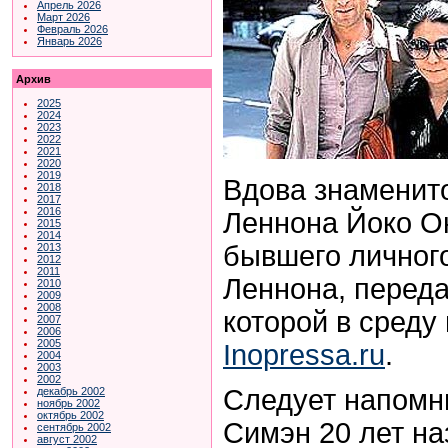
Апрель 2026
Март 2026
Февраль 2026
Январь 2026
Архив
2025
2024
2023
2022
2021
2020
2019
Вдова знаменит
2018
2017
2016
Леннона Йоко Он
2015
2014
бывшего личног
2013
2012
2011
Леннона, перед
2010
2009
2008
которой в среду
2007
2006
2005
Inopressa.ru
.
2004
2003
2002
Следует напомн
декабрь 2002
ноябрь 2002
октябрь 2002
Симэн 20 лет на
сентябрь 2002
август 2002