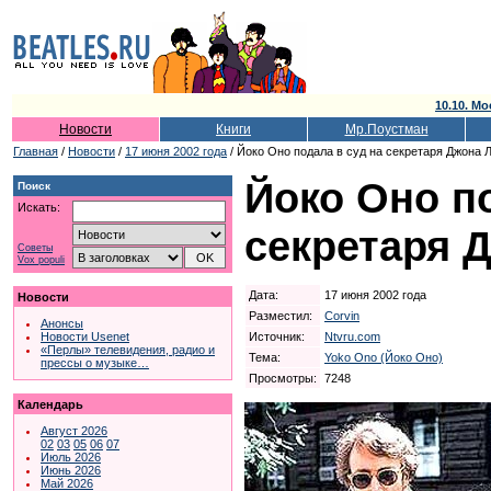
10.10. Мо
Новости
Книги
Мр.Поустман
Главная
/
Новости
/
17 июня 2002 года
/ Йоко Оно подала в суд на секретаря Джона 
Йоко Оно по
Поиск
Искать:
секретаря 
Советы
Vox populi
Дата:
17 июня 2002 года
Новости
Разместил:
Corvin
Анонсы
Источник:
Ntvru.com
Новости Usenet
«Перлы» телевидения, радио и
Тема:
Yoko Ono (Йоко Оно)
прессы о музыке…
Просмотры:
7248
Календарь
Август 2026
02
03
05
06
07
Июль 2026
Июнь 2026
Май 2026