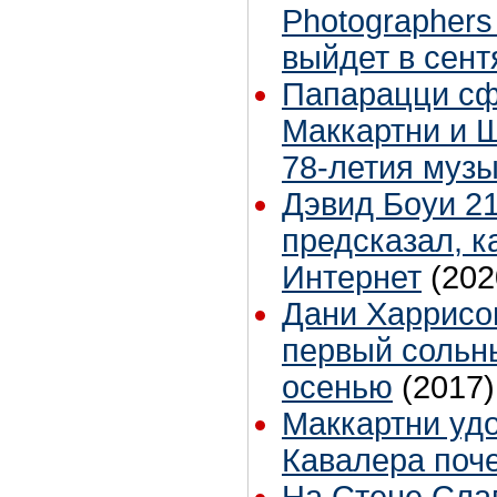
Photographers
выйдет в сент
Папарацци с
Маккартни и Ш
78-летия муз
Дэвид Боуи 21
предсказал, к
Интернет
(202
Дани Харрисо
первый сольн
осенью
(2017)
Маккартни уд
Кавалера поч
На Стене Сла