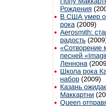
Полу Маккартн
Рождения
(20
В США умер о
рока
(2009)
Aerosmith: ста
радость
(2009
«Сотворение 
песней «Imag
Леннона
(2009
Школа рока К
набор
(2009)
Казань ожидае
Маккартни
(20
Queen отправя