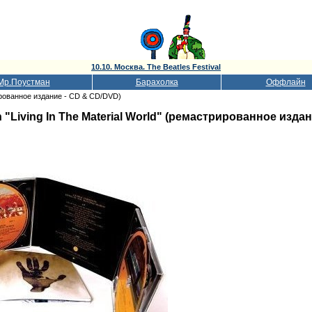
10.10. Москва. The Beatles Festival
Мр.Поустман
Барахолка
Оффлайн
трированное издание - CD & CD/DVD)
n "Living In The Material World" (ремастрированное изда