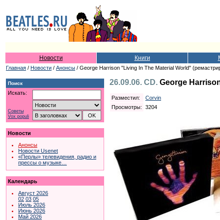
Новости
Книги
Главная
/
Новости
/
Анонсы
/ George Harrison "Living In The Material World" (ремас
26.09.06. CD.
George Harriso
Поиск
Искать:
Разместил:
Corvin
Просмотры:
3204
Советы
Vox populi
Новости
Анонсы
Новости Usenet
«Перлы» телевидения, радио и
прессы о музыке…
Календарь
Август 2026
02
03
05
Июль 2026
Июнь 2026
Май 2026