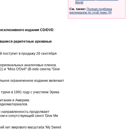
World
См. также:
Полная подборка
материалов по этой теме (9)
и эксклюзивного издания CD/DVD
авшиеся раритетные архивные
ый поступит в продажу 26 сентября
 оригинальных аналоговых пленок.
и "Miss O'Dell" (B-side сингла "Give
альное ограниченное издание включает
 турне в 1991 году с участием Эрика
итании и Америке.
видеоматериалов.
кая направленность продолжает
ом и сопутствующий сингл 'Give Me
ший хит мирового масштаба 'My Sweet