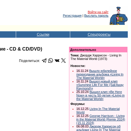
Войти на сайт
Регистрация
|
Выслать пароль
Ссылки
Спецпроекты
ние - CD & CD/DVD)
Дополнительно
Тема:
Джордж Харрисон - Living In
The Material World (1973)
Поделиться:
Новости:
16.11.24
Вышло юбилейное
переиздание альбома «Living In
The Material World»
16.11.24
Вышел новый клип
«Sunshine Life For Me (Sail Away
Raymond)»
25.10.24
Вышел клип «Be Here
Now» в честь 50-летия «Living in
the Material World»
Форумы:
16.12.25
Living In The Material
World
16.12.25
George Harrison - Living
in the Material World (Remix 2024)
(15.11 2024)
06.08.03
Джордж Харрисон об
альбоме Living In The Material