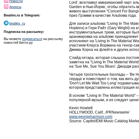
Новости
Lord', возглавил американский чарт а
Garden в Нью-Йорке, чтобы обратить 
Анонсы
живого выступления "Concert For Ban
приз Грэмми в качестве Альбома года.
Beatles.ru в Telegram:
Для записи альбома "Living In The Mat
beatles_ru
Hopkins) и Гери Райт (Gary Wright) на
Подписка на рассылку:
инструментальные треки, которые бы
аранжировка на альбоме принадлежит з
Вы можете
подписаться
на рассылку
исполняют на 'Living In The Material 
новостей Битлз.ру
участием Клауса Вормана на тенор-сак
Джима Хорна на флейте и других испо
Слайд-гитара, которая слышна постоян
заметна на "Living In The Material Wo
на 'Sue Me, Sue You Blues'. Джордж ра
Четыре трогательные баллады – 'Be Here
сердце и повествуют о том, как жить д
'Don't Let Me Wait Too Long' подхватыв
котором представлена иллюстрация из
В основе "Living In The Material Worl
популярной музыки, и их следует цени
Kevin Howlett
HOLLYWOOD, Calif., /PRNewswire/
www.georgeharrison.com
Source: Capitol/EMI Music Catalog Marke