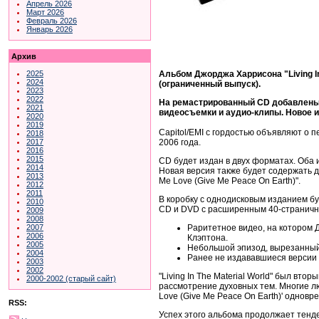
Апрель 2026
Март 2026
Февраль 2026
Январь 2026
Архив
Альбом Джорджа Харрисона "Living In
2025
2024
(ограниченный выпуск).
2023
2022
На ремастрированный CD добавлены 
2021
видеосъемки и аудио-клипы. Новое и
2020
2019
Capitol/EMI с гордостью объявляют о п
2018
2006 года.
2017
2016
2015
CD будет издан в двух форматах. Оба
2014
Новая версия также будет содержать два
2013
Me Love (Give Me Peace On Earth)".
2012
2011
В коробку с однодисковым изданием б
2010
CD и DVD с расширенным 40-страничн
2009
2008
Раритетное видео, на котором Д
2007
2006
Клэптона.
2005
Небольшой эпизод, вырезанный 
2004
Ранее не издававшиеся версии "
2003
2002
"Living In The Material World" был вт
2000-2002 (старый сайт)
рассмотрение духовных тем. Многие лю
Love (Give Me Peace On Earth)' однов
RSS:
Успех этого альбома продолжает тенде