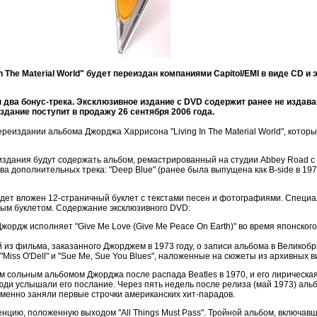
 The Material World" будет переиздан компаниями Capitol/EMI в виде CD 
два бонус-трека. Эксклюзивное издание с DVD содержит ранее не издав
здание поступит в продажу 26 сентября 2006 года.
ереиздании альбома Джорджа Харрисона "Living In The Material World", котор
 издания будут содержать альбом, ремастрированный на студии Abbey Road с
 дополнительных трека: "Deep Blue" (ранее была выпущена как B-side в 1971) 
удет вложен 12-страничный буклет с текстами песен и фотографиями. Специ
ым буклетом. Содержание эксклюзивного DVD:
жордж исполняет "Give Me Love (Give Me Peace On Earth)" во время японского
из фильма, заказанного Джорджем в 1973 году, о записи альбома в Великобр
Miss O'Dell" и "Sue Me, Sue You Blues", наложенные на сюжеты из архивных 
орым сольным альбомом Джорджа после распада Beatles в 1970, и его лиричес
ди услышали его послание. Через пять недель после релиза (май 1973) альб
ременно заняли первые строчки американских хит-парадов.
нцию, положенную выходом "All Things Must Pass". Тройной альбом, включав