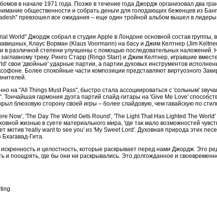
льбомов в начале 1971 года. Позже в течение года Джордж организовал два гр
внимание общественности и собрать деньги для голодающих беженцев из Бан
gladesh" превзошел все ожидания – еще один тройной альбом вышел в лидеры
erial World" Джордж собрал в студии Apple в Лондоне основной состав группы,
 клавишных, Клаус Ворман (Klaus Voormann) на басу и Джим Келтнер (Jim Keltn
ли в различной степени улучшены с помощью последовательных наложений.
аглавному треку. Ринго Старр (Ringo Starr) и Джим Келтнер, игравшие вмест
World' свои 'двойные' ударные партии, а партии духовых инструментов исполне
софоне. Более спокойные части композиции представляют виртуозного Закира
лнителей.
но на "All Things Must Pass", быстро стала ассоциироваться с 'сольным' зву
rld". Тончайшая гармония дуэта партий слайд-гитары на 'Give Me Love' спосо
скрыл блюзовую сторону своей игры – более слайдовую, чем гавайскую по стил
 Now', 'The Day The World Gets Round', 'The Light That Has Lighted The World'
уховной жизнью в суете материального мира, 'где так мало возможностей чувс
ает мотив 'really want to see you' из 'My Sweet Lord'. Духовная природа этих п
 Бхагавад-Гита.
d" – искренность и целостность, которые раскрывает перед нами Джордж. Это р
ть и поощрять, где бы они ни раскрывались. Это долгожданное и своевремен
ting