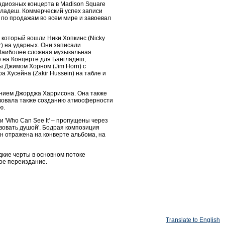
андиозных концерта в Madison Square
гладеш. Коммерческий успех записи
 по продажам во всем мире и завоевал
 в который вошли Ники Хопкинс (Nicky
er) на ударных. Они записали
 Наиболее сложная музыкальная
е на Концерте для Бангладеш,
ны Джимом Хорном (Jim Horn) с
 Хусейна (Zakir Hussein) на табле и
чанием Джорджа Харрисона. Она также
бствовала также созданию атмосферности
ю.
 и 'Who Can See It' – пропущены через
твовать душой'. Бодрая композиция
есен отражена на конверте альбома, на
едкие черты в основном потоке
ное переиздание.
Translate to English