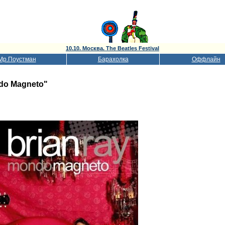
10.10. Москва. The Beatles Festival
Мр.Поустман
Барахолка
Оффлайн
do Magneto"