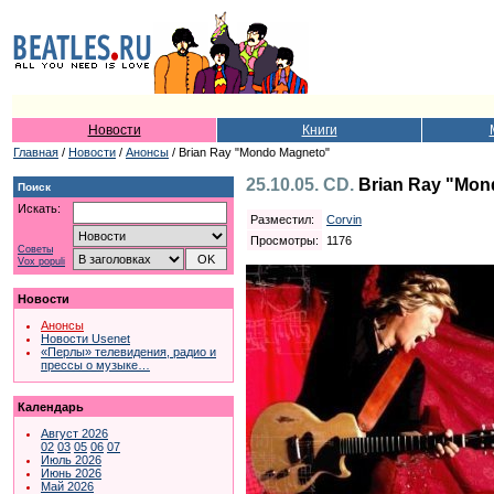
Новости
Книги
Главная
/
Новости
/
Анонсы
/ Brian Ray "Mondo Magneto"
25.10.05. CD.
Brian Ray "Mon
Поиск
Искать:
Разместил:
Corvin
Просмотры:
1176
Советы
Vox populi
Новости
Анонсы
Новости Usenet
«Перлы» телевидения, радио и
прессы о музыке…
Календарь
Август 2026
02
03
05
06
07
Июль 2026
Июнь 2026
Май 2026