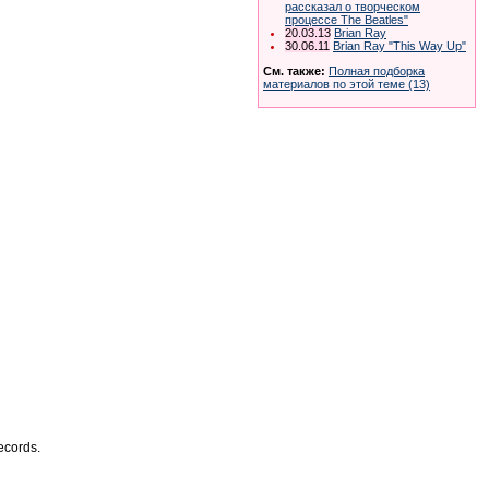
рассказал о творческом
процессе The Beatles"
20.03.13
Brian Ray
30.06.11
Brian Ray "This Way Up"
См. также:
Полная подборка
материалов по этой теме (13)
cords.