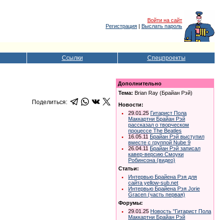
Войти на сайт
Регистрация
|
Выслать пароль
Ссылки
Спецпроекты
Дополнительно
Тема:
Brian Ray (Брайан Рэй)
Поделиться:
Новости:
29.01.25
Гитарист Пола
Маккартни Брайан Рэй
рассказал о творческом
процессе The Beatles
16.05.11
Брайан Рэй выступил
вместе с группой Nube 9
26.04.11
Брайан Рэй записал
кавер-версию Смоуки
Робинсона (видео)
Статьи:
Интервью Брайена Рэя для
сайта yellow-sub.net
Интервью Брайена Рэя Jorie
Gracen (часть первая)
Форумы:
29.01.25
Новость "Гитарист Пола
Маккартни Брайан Рэй