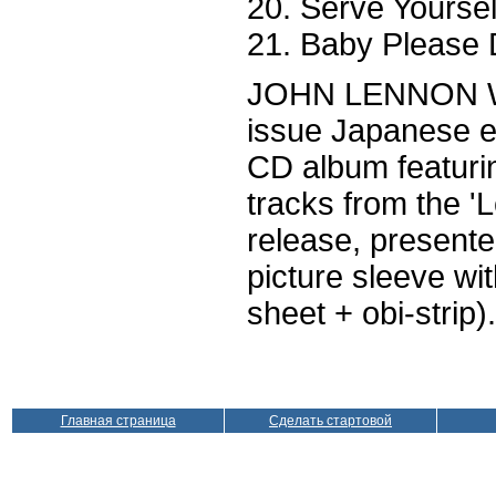
20. Serve Yoursel
21. Baby Please 
JOHN LENNON W
issue Japanese ex
CD album featurin
tracks from the '
release, presented
picture sleeve wit
sheet + obi-strip).
Главная страница
Сделать стартовой