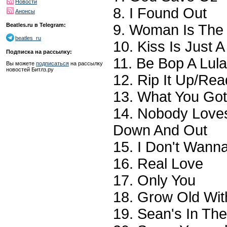
Новости
8. I Found Out
Анонсы
9. Woman Is The 
Beatles.ru в Telegram:
beatles_ru
10. Kiss Is Just A
Подписка на рассылку:
11. Be Bop A Lula
Вы можете
подписаться
на рассылку
новостей Битлз.ру
12. Rip It Up/Re
13. What You Got
14. Nobody Love
Down And Out
15. I Don't Wanna
16. Real Love
17. Only You
18. Grow Old Wi
19. Sean's In Th