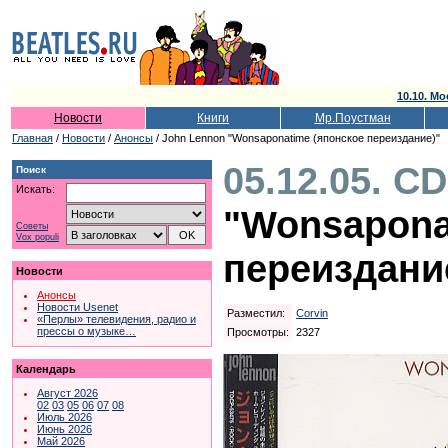
10.10. Мо
Новости
Книги
Мр.Поустман
Главная
/
Новости
/
Анонсы
/ John Lennon "Wonsaponatime (японское переиздание)"
05.12.05. C
Поиск
Искать:
"Wonsapona
Советы
Vox populi
переиздани
Новости
Анонсы
Новости Usenet
Разместил:
Corvin
«Перлы» телевидения, радио и
прессы о музыке…
Просмотры:
2327
Календарь
Август 2026
02
03
05
06
07
08
Июль 2026
Июнь 2026
Май 2026