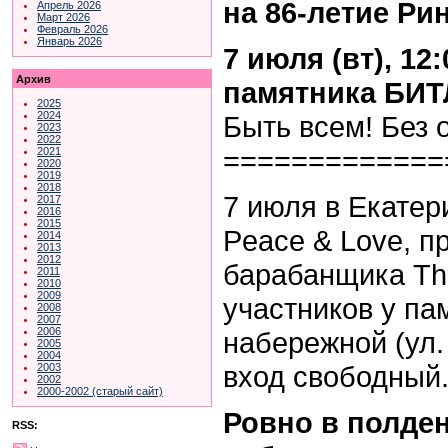
на 86-летие Рин
Апрель 2026
Март 2026
Февраль 2026
Январь 2026
7 июля (вт), 12:
Архив
памятника БИТ
2025
2024
Быть всем! Без 
2023
2022
=============
2021
2020
2019
2018
7 июля в Екатер
2017
2016
2015
Peace & Love, п
2014
2013
2012
барабанщика The
2011
2010
2009
участников у па
2008
2007
2006
набережной (ул. 
2005
2004
вход свободный
2003
2002
2000-2002 (старый сайт)
Ровно в полде
RSS: