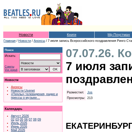
Новости
Книги
Мр.Поустман
Главная
/
Новости
/
Анонсы
/ 7 июля запись Всероссийского поздравления Ринго Ст
07.07.26. К
Поиск
Искать:
7 июля зап
Советы
Vox populi
поздравлен
Новости
Анонсы
Новости Usenet
Разместил:
Jos
«Перлы» телевидения, радио и
прессы о музыке…
Просмотры:
213
Календарь
Август 2026
02
03
05
06
07
08
09
ЕКАТЕРИНБУРГ
Июль 2026
Июнь 2026
Май 2026