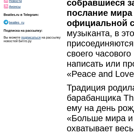
собравшиеся з
Новости
Анонсы
послание мира 
Beatles.ru в Telegram:
официальной с
beatles_ru
музыканта, в эт
Подписка на рассылку:
Вы можете
подписаться
на рассылку
присоединяются 
новостей Битлз.ру
своего часового
написать или пр
«Peace and Love
Традиция родила
барабанщика The
ему на день рож
«Больше мира и 
охватывает весь